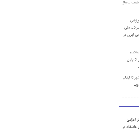
نعت ماساژ
‌ورزشی
ن شرکت ملی
ی ایران در
مه‌تمام
ا پایان
 تا ایتالیا
وید
ر اعزامی
 عاشقانه در