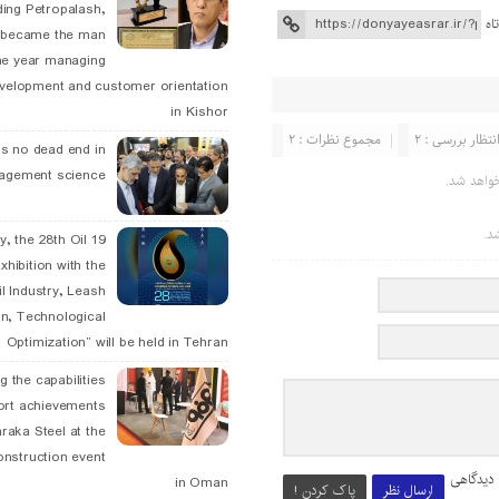
ding Petropalash,
اه
, became the man
he year managing
velopment and customer orientation
in Kishor
نتظار بررسی : 2
مجموع نظرات : 2
is no dead end in
agement science
واهد شد.
د.
May, the 28th Oil
xhibition with the
l Industry, Leash
n, Technological
Optimization” will be held in Tehran
g the capabilities
ort achievements
raka Steel at the
onstruction event
 دیدگاهی
in Oman
ارسال نظر
پاک کردن !