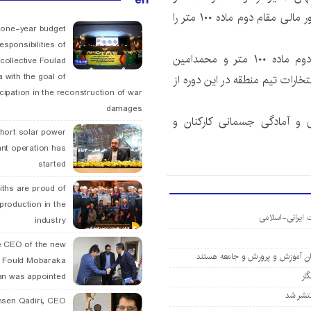
دو مقام سوم را به دست آورد و آقای حسین سلمانی از امور مالی مقام دوم ماده ۱۰۰ متر را
 one-year budget
esponsibilities of
در بخش فرزندان کارکنان نیز حسین صالحی‌پور مقام دوم ماده ۱۰۰ متر و محمدامین
collective Foulad
 with the goal of
تا کارنامه افتخارات تیم منطقه در این دوره از
icipation in the reconstruction of war
damages
 و آمادگی جسمانی کارکنان و
hort solar power
ant operation has
started
ths are proud of
 production in the
industry
 CEO of the new
یان آموزش و پرورش و جامعه هستند
 Fould Mobaraka
an was appointed
نتشر شد
hsen Qadiri, CEO