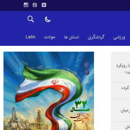
ورزشی
گردشگری
استان ها
حوادث
Latin
ا رویکرد
نی-
اب کرده
 میان
ان