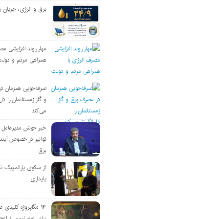
برق و انرژی، جریان ز
مهار روند افزایشی مص
همراهی مردم و دولت
صرفه‌جویی همزمان د
و گاز زمستانمان را دل‌
می‌کند
خبر خوش مدیرعامل
توانیر در خصوص آین
برق
از سکوی پارالمپیک ت
پایداری
۱۴ مگاپروژه‌ کلیدی
برای عبور ایمن از اوج 