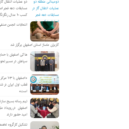
دو عملیات انتقال گاز 
مسابقات دهه فجر اص
کسب ۱۰ مدال رنگارنگ
انتخابات انجمن صنفی
کاربران ماساژ استان اصفهان برگزار شد
هاکی اصفهان با حمای
سپاهان در مسیر تحو
«اصفهان با 
قطب اول ایران در شن
است»
تیم رسانه بسیج سازن
اصفهان در رویداد مل
امید حضور دارند
تشکیل کارگروه تخصص