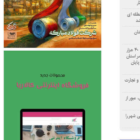
طقه ای
شد
تان
درمانگاه «نبأ» نجف با ارائه نزدیک به ۴۰ هزار
 استان
پایان
و تجارت
عبور از
ی شهر را