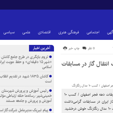
گهی
اجتماعی
فرهنگی هنری
اقتصادی
علمی
سیاسی
آخرین اخبار
0 نظر
چاپ خبر
لزوم بازنگری در طرح جامع کاشان ب
«شهر ۱۵ دقیقه‌ای» و حفظ هویت ایرا
نتقال گاز در مسابقات
اسلامی
کاشان ۱۸۳۵ شهید در تقدیم انقل
است
رئیس آموزش و پرورش شهرستان
درخشش تیم دومیدانی منطقه دو عملیات انتقال گاز در مسابقات دهه فجر اصفهان / کسب ۱۰
خمینی‌شهر: رسانه‌ها حلقه ارتباطی مؤثر
آموزش و پرورش و جامعه هستند
از ایران در مسابقات گرامی‌داشت
دهه مبارک فجر به میزبانی شرکت گاز استان اصفهان، با کسب ۱۰ مدال رنگارنگ خوش درخشید.
پیام تبریک مدیرعامل شرکت گاز است