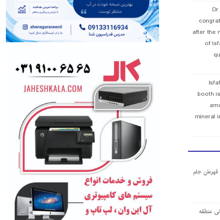
Dr
congra
after the 
of Is
qu
Isfa
booth is
amo
mineral i
ا قهرمان جام
ی منطقه