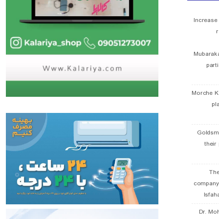
Increase
r
Mubaraka
part
Morche K
pl
Goldsmi
their
The
company
Isfah
Dr. Mo