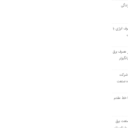
ندگی
رف انرژی با
ر مصرف برق
انگیزتر
 شرکت
ده صنعت
ا خط مقدم
 صنعت برق
بار تابستان