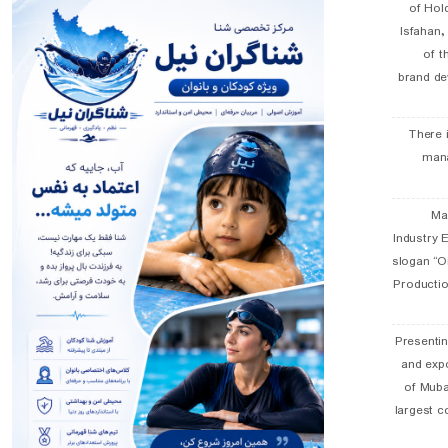
of Hol
Isfahan
of t
brand de
There 
man
19 
Industry E
slogan “Oi
Productio
Presentin
and exp
of Muba
largest c