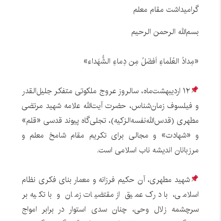
گرامیداشت مقام معلم
بسم‌الله‌ الرحمن ‌الرحیم
«مِدادُ العُلَماءِ اَفضَلُ مِن دِماءِ الشُّهَداء»
۱۲ اردیبهشت‌ماه، سالروز عروج ملکوتی متفکر جلیل‌القدر
و فیلسوف زمان‌شناس، حضرت آیت‌الله علامه شهید مرتضی
مطهری (قدس‌الله‌نفسه‌الزکیه)، تجلی‌گاه پیوند قدسی «قلم»
و «شهادت» و مجالی برای تکریم مقام شامخ معلم و
مرزبانان اندیشه ناب اسلامی است.
شهید مطهری، آن حکیم فرزانه و معمار بنای فکری نظام
اسلامی، با درک عمیق از مقتضیات زمان و با تکیه بر
سرچشمه زلال وحی، چنان سدی استوار در برابر امواج