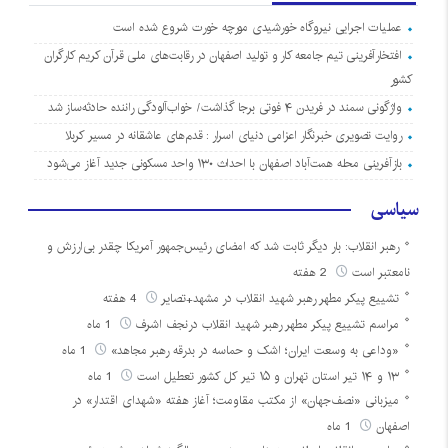
عملیات اجرایی نیروگاه خورشیدی مورچه خورت شروع شده است
افتخارآفرینی تیم جامعه کار و تولید اصفهان در رقابت‌های ملی قرآن کریم کارگران
کشور
واژگونی سمند در فریدن ۴ فوتی برجا گذاشت/ خواب‌آلودگی راننده حادثه‌ساز شد
روایت تصویری خبرنگار اعزامی دنیای اسرار : قدم‌های عاشقانه در مسیر کربلا
بازآفرینی محله همت‌آباد اصفهان با احداث ۱۳۰ واحد مسکونی جدید آغاز می‌شود
سیاسی
رهبر انقلاب: بار دیگر ثابت شد که امضای رئیس‌جمهور آمریکا چقدر بی‌ارزش و
نامعتبر است
2 هفته
تشییع پیکر مطهر رهبر شهید انقلاب در مشهد+تصایر
4 هفته
مراسم تشییع پیکر مطهر رهبر شهید انقلاب درنجف اشرف
1 ماه
«وداعی به وسعت ایران؛ اشک و حماسه در بدرقه رهبر مجاهد»
1 ماه
۱۳ و ۱۴ تیر استان تهران و ۱۵ تیر کل کشور تعطیل است
1 ماه
میزبانی «نصف‌جهان» از مکتب مقاومت؛ آغاز هفته «شهدای اقتدار» در
اصفهان
1 ماه