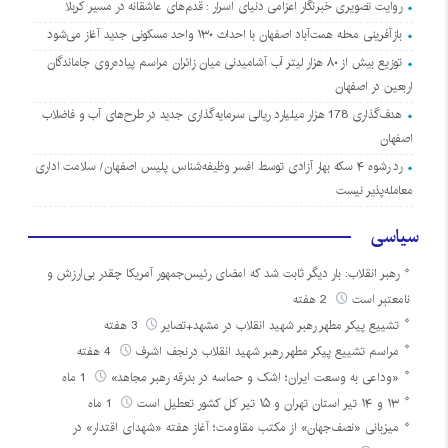
روایت تصویری خبرنگار اعزامی دنیای اسرار : قدم‌های عاشقانه در مسیر کربلا
بازآفرینی محله همت‌آباد اصفهان با احداث ۱۳۰ واحد مسکونی جدید آغاز می‌شود
توزیع بیش از ۸۰ هزار لیتر آب آشامیدنی میان زائران مراسم پیاده‌روی جاماندگان
اربعین در اصفهان
هدف‌گذاری 178 هزار میلیارد ریالی سرمایه‌گذاری جدید در طرح‌های آب و فاضلاب
اصفهان
رد رشوه ۴ سکه بهار آزادی توسط افسر وظیفه‌شناس پلیس اصفهان/ سلامت اداری
معامله‌پذیر نیست
سیاسی
رهبر انقلاب: بار دیگر ثابت شد که امضای رئیس‌جمهور آمریکا چقدر بی‌ارزش و
نامعتبر است
2 هفته
تشییع پیکر مطهر رهبر شهید انقلاب در مشهد+تصایر
3 هفته
مراسم تشییع پیکر مطهر رهبر شهید انقلاب درنجف اشرف
4 هفته
«وداعی به وسعت ایران؛ اشک و حماسه در بدرقه رهبر مجاهد»
1 ماه
۱۳ و ۱۴ تیر استان تهران و ۱۵ تیر کل کشور تعطیل است
1 ماه
میزبانی «نصف‌جهان» از مکتب مقاومت؛ آغاز هفته «شهدای اقتدار» در