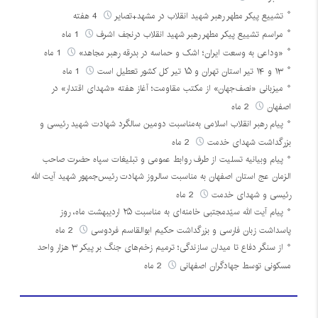
تشییع پیکر مطهر رهبر شهید انقلاب در مشهد+تصایر
4 هفته
مراسم تشییع پیکر مطهر رهبر شهید انقلاب درنجف اشرف
1 ماه
«وداعی به وسعت ایران؛ اشک و حماسه در بدرقه رهبر مجاهد»
1 ماه
۱۳ و ۱۴ تیر استان تهران و ۱۵ تیر کل کشور تعطیل است
1 ماه
میزبانی «نصف‌جهان» از مکتب مقاومت؛ آغاز هفته «شهدای اقتدار» در
اصفهان
2 ماه
پیام رهبر انقلاب اسلامی به‌مناسبت دومین سالگرد شهادت شهید رئیسی و
بزرگداشت شهدای خدمت
2 ماه
پیام وبیانیه تسلیت از طرف روابط عمومی و تبلیغات سپاه حضرت صاحب
الزمان عج استان اصفهان به مناسبت سالروز شهادت رئیس‌جمهور شهید آیت الله
رئیسی و شهدای خدمت
2 ماه
پیام آیت الله سیّدمجتبی خامنه‌ای به مناسبت ۲۵ اردیبهشت ماه، روز
پاسداشت زبان فارسی و بزرگداشت حکیم ابوالقاسم فردوسی
2 ماه
از سنگر دفاع تا میدان سازندگی؛ ترمیم زخم‌های جنگ بر پیکر ۳ هزار واحد
مسکونی توسط جهادگران اصفهانی
2 ماه