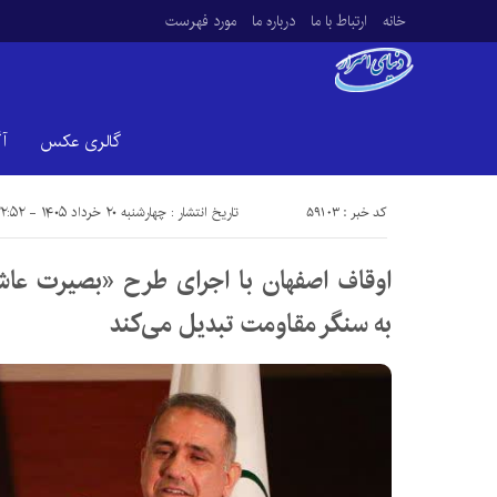
خانه
ارتباط با ما
درباره ما
مورد فهرست
گالری عکس
آ
کد خبر : 59103
تاریخ انتشار : چهارشنبه ۲۰ خرداد ۱۴۰۵ - ۲۲:۵۲
اوقاف اصفهان با اجرای طرح «بصیرت عا
به سنگر مقاومت تبدیل می‌کند