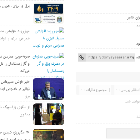
برق و انرژی، جریان ز
ران کشور
مهار روند افزایشی مص
همراهی مردم و دولت
صرفه‌جویی همزمان د
اه
و گاز زمستانمان را دل‌
می‌کند
خبر خوش مدیرعامل
توانیر در خصوص آین
انتظار بررسی : 0
مجموع نظرات : 0
برق
واهد شد.
از سکوی پارالمپیک ت
پایداری
د.
۱۴ مگاپروژه‌ کلیدی
برای عبور ایمن از اوج 