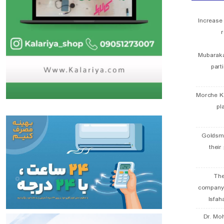
Increase
r
Mubaraka
part
Morche K
pl
Goldsmi
their
The
company
Isfah
Dr. Mo