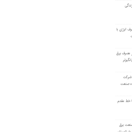
ندگی
رف انرژی با
ر مصرف برق
انگیزتر
 شرکت
ده صنعت
ا خط مقدم
 صنعت برق
بار تابستان