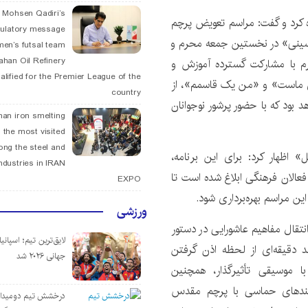
. Mohsen Qadiri’s
ه کرد و گفت: مراسم تعویض پرچم
tulatory message
سینی» در نخستین جمعه محرم و
men’s futsal team
fahan Oil Refinery
م با مشارکت گسترده آموزش و
alified for the Premier League of the
ماست» و «من یک قاسمم»، از
country
 بود که با حضور پرشور نوجوانان
han iron smelting
 the most visited
ng the steel and
» اظهار کرد: برای این برنامه،
ndustries in IRAN
فعالان فرهنگی ابلاغ شده است تا
EXPO
این مراسم بهره‌برداری شود.
ورزشی
نتقال مفاهیم عاشورایی در دستور
لایق‌ترین تیم؛ اسپانی
د دقیقه‌ای از لحظه اذن گرفتن
جهانی ۲۰۲۶ شد
ا موسیقی تأثیرگذار، همچنین
‌بندهای حماسی با پرچم مقدس
درخشش تیم دومیدان