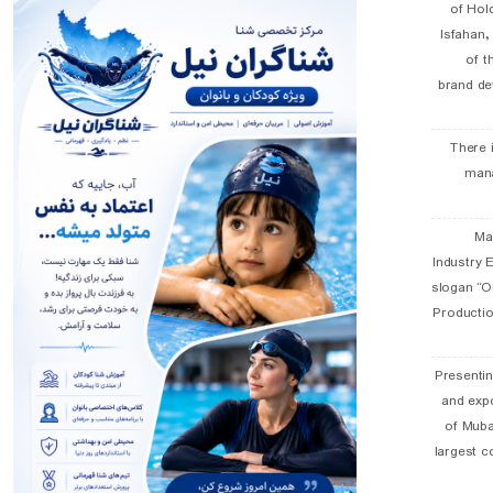
of Hol
Isfahan
of t
brand de
There 
man
19 
Industry E
slogan “Oi
Productio
Presentin
and exp
of Muba
largest c