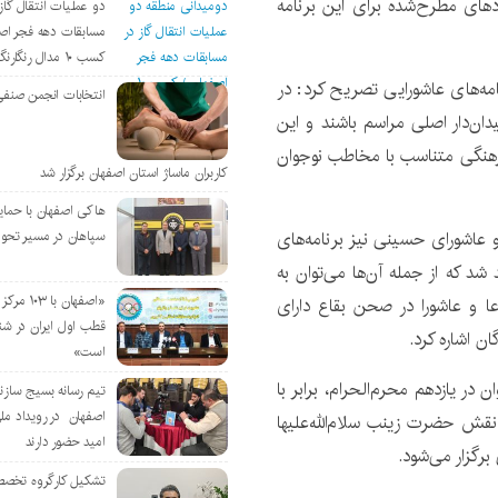
های مطرح‌شده برای این برنامه
دو عملیات انتقال گاز 
مسابقات دهه فجر اص
کسب ۱۰ مدال رنگارنگ
مه‌های عاشورایی تصریح کرد: در
انتخابات انجمن صنفی
ان‌دار اصلی مراسم باشند و این
فرهنگی متناسب با مخاطب نوجوان
کاربران ماساژ استان اصفهان برگزار شد
هاکی اصفهان با حمای
و عاشورای حسینی نیز برنامه‌های
سپاهان در مسیر تحو
شد که از جمله آن‌ها می‌توان به
«اصفهان با 
عا و عاشورا در صحن بقاع دارای
قطب اول ایران در شن
ن اشاره کرد.
است»
ر یازدهم محرم‌الحرام، برابر با
تیم رسانه بسیج سازن
اصفهان در رویداد مل
نقش حضرت زینب سلام‌الله‌علیها
امید حضور دارند
برگزار می‌شود.
تشکیل کارگروه تخصص