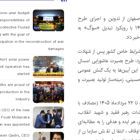
 one-year budget
اصفهان از تدوین و اجرای طرح
esponsibilities of
سراسری «بصیرت عاشورایی» در ایام محرم و صفر ۱۴۰۵ با رویکرد تبدیل «سوگ» به
collective Foulad
 with the goal of
بر داد.
icipation in the reconstruction of war
damages
به شرایط خاص کشور پس از شهادت
hort solar power
کرد: طرح بصیرت عاشورایی امسال
ant operation has
 این آیین‌ها به یک کنش عمومی
started
سینی، زمینه‌ساز تولید بصیرت و
ths are proud of
 production in the
industry
وی با بیان اینکه بازه زمانی اجرای این طرح از ۲۶ خردادماه تا ۲۲ مردادماه ۱۴۰۵ (مصادف با
 CEO of the new
ات رهبر فقید و شهید انقلاب،
 Fould Mobaraka
 هر ایده و هدفی را به مطالبه‌ای
an was appointed
اوقاف، انتقال نقش سازمان از
hsen Qadiri, CEO