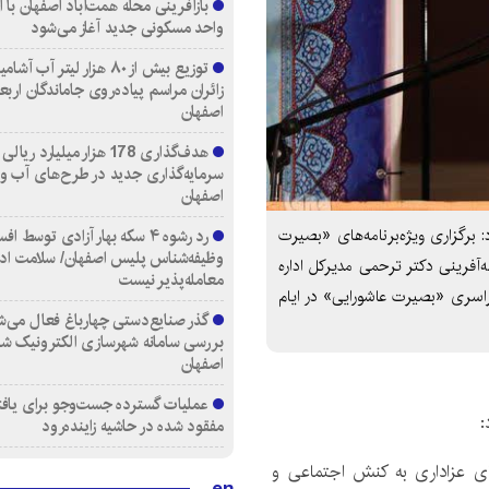
واحد مسکونی جدید آغاز می‌شود
توزیع بیش از ۸۰ هزار لیتر آب
زائران مراسم پیاده‌روی جاماندگان اربع
اصفهان
هدف‌گذاری 178 هزار میلیارد ریالی
سرمایه‌گذاری جدید در طرح‌های آب و
اصفهان
رد رشوه ۴ سکه بهار آزادی توسط اف
 برگزاری ویژه‌برنامه‌های «بصیرت
وظیفه‌شناس پلیس اصفهان/ سلامت اد
آفرینی دکتر ترحمی مدیرکل اداره
معامله‌پذیر نیست
راسری «بصیرت عاشورایی» در ایام
گذر صنایع‌دستی چهارباغ فعال می‌ش
بررسی سامانه شهرسازی الکترونیک ش
اصفهان
عملیات گسترده جست‌وجو برای یاف
:
مفقود شده در حاشیه زاینده‌رود
قای عزاداری به کنش اجتماعی و
en