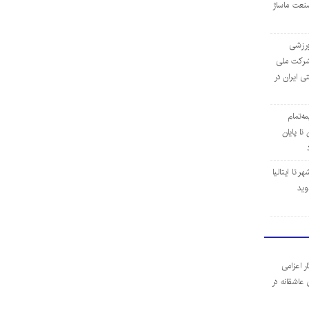
نعت ماساژ
‌ورزشی
ن شرکت ملی
ی ایران در
مه‌تمام
ا پایان
 تا ایتالیا
وید
ر اعزامی
 عاشقانه در