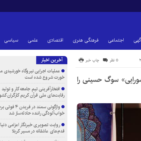
گهی
اجتماعی
فرهنگی هنری
اقتصادی
علمی
سیاسی
آخرین اخبار
0 نظر
چاپ خبر
عملیات اجرایی نیروگاه خورشیدی م
خورت شروع شده است
شورایی» سوگ حسینی را
افتخارآفرینی تیم جامعه کار و تولید 
رقابت‌های ملی قرآن کریم کارگران کشو
واژگونی سمند در فری
خواب‌آلودگی راننده حادثه‌ساز شد
روایت تصویری خبرنگار اعزامی دنیای
قدم‌های عاشقانه در مسیر کربلا