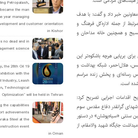
 هیئت‌های مردمی است.
ding Petropalash,
, became the man
معاونین خبر داد و گفت: با هدف
he year managing
تبط از جمله اداره‌کل فرهنگ و
velopment and customer orientation
in Kishor
 بسیج و همچنین خانه مداحان و
is no dead end in
agement science
برای برپایی هرچه باشکوه‌تر این
انس، هلال‌احمر، شبکه بهداشت و
May, the 28th Oil
کاس رسانه‌ای و پخش زنده مراسم
xhibition with the
l Industry, Leash
شده است.
n, Technological
Optimization” will be held in Tehran
یح اقدامات اجرایی تصریح کرد:
g the capabilities
 شهدای گرانقدر دفاع مقدس سوم
ort achievements
ین سنتی «سیاه‌پوشان» در دستور
raka Steel at the
میداشت جایگاه شهید والامقام، از
onstruction event
in Oman