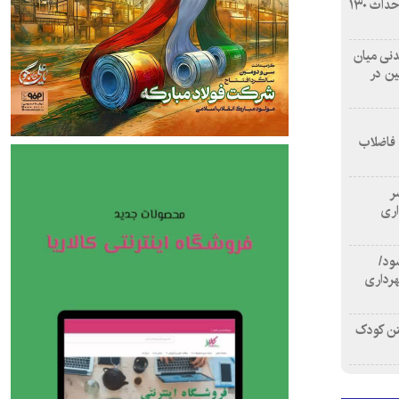
بازآفرینی محله همت‌آباد اصفهان با احداث ۱۳۰
 آشامیدنی میان
ین در
 فاضلاب
سر
اری
ود/
هرداری
تن کودک