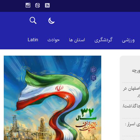
ورزشی
گردشگری
استان ها
حوادث
Latin
ورچه
اصفهان در
ر
دن ۴ فوتی برجا گذاشت/
 اسرار :