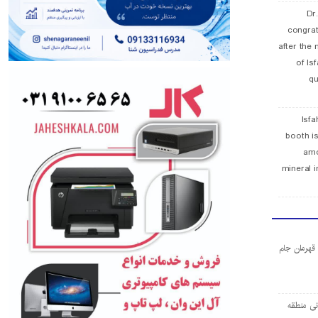
Dr
congra
after the 
of Is
qu
Isfa
booth is
amo
mineral i
ا قهرمان جام
ی منطقه