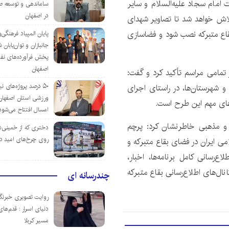
ت امام سجاد علیه‌السلام و سایر
ساماندهی و توسعه ص
در اصفهان
تلاش خواهد شد تا تصاویر شهدای
قاع متبرکه نصب شود و فضاسازی
پایان المپیاد فرهنگی
جانبازان و توان‌یابا
پخش فرآورده‌های نفت
اصفهان
 تمامی مراسم تأکید کرد و گفت:
۵۰ درصد پروژه‌های نی
 شهرستان‌ها، در راستای اجرای
ورزشی استان اصفهان ت
ورهای مهم این طرح است.
امسال افتتاح می‌شود
لی و مذهبی خاطرنشان کرد: پرچم
دختری که از خمینی‌شهر
روی چرخ‌های امید د
ی ایران در فضای بقاع متبرکه و
‌رسانی کامل برنامه‌ها، اخبار،
نال‌های اطلاع‌رسانی بقاع متبرکه
چندرسانه ای
روایت تصویری خبرنگا
دنیای اسرار : قدم‌های
مسیر کربلا