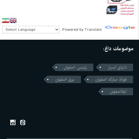
Powered by
Translate
موضوعات داغ:
دنیای اسرار
پلیس اصفهان
فولاد مبارکه اصفهان
برق اصفهان
ابفااصفهان