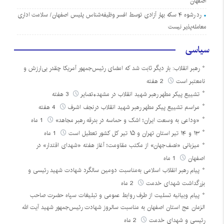
اصفهان
رد رشوه ۴ سکه بهار آزادی توسط افسر وظیفه‌شناس پلیس اصفهان/ سلامت اداری
معامله‌پذیر نیست
سیاسی
رهبر انقلاب: بار دیگر ثابت شد که امضای رئیس‌جمهور آمریکا چقدر بی‌ارزش و
نامعتبر است
2 هفته
تشییع پیکر مطهر رهبر شهید انقلاب در مشهد+تصایر
3 هفته
مراسم تشییع پیکر مطهر رهبر شهید انقلاب درنجف اشرف
4 هفته
«وداعی به وسعت ایران؛ اشک و حماسه در بدرقه رهبر مجاهد»
1 ماه
۱۳ و ۱۴ تیر استان تهران و ۱۵ تیر کل کشور تعطیل است
1 ماه
میزبانی «نصف‌جهان» از مکتب مقاومت؛ آغاز هفته «شهدای اقتدار» در
اصفهان
1 ماه
پیام رهبر انقلاب اسلامی به‌مناسبت دومین سالگرد شهادت شهید رئیسی و
بزرگداشت شهدای خدمت
2 ماه
پیام وبیانیه تسلیت از طرف روابط عمومی و تبلیغات سپاه حضرت صاحب
الزمان عج استان اصفهان به مناسبت سالروز شهادت رئیس‌جمهور شهید آیت الله
رئیسی و شهدای خدمت
2 ماه