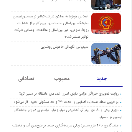
انعکاس (ویژه‌نامه عملکرد شرکت توانیر در بیست‌وپنجمین
نمایشگاه بین‌المللی صنعت برق ایران کاری از انتشارات
روابط عمومی، امور بین‌الملل و مطالعات اجتماعی شرکت
توانیر منتشر شد*
سیم‌بانان؛ نگهبانان خاموش روشنایی
جدید
محبوب
تصادفی
روایت تصویری خبرنگار اعزامی دنیای اسرار : قدم‌های عاشقانه در مسیر کربلا
بازآفرینی محله همت‌آباد اصفهان با احداث ۱۳۰ واحد مسکونی جدید آغاز می‌شود
توزیع بیش از ۸۰ هزار لیتر آب آشامیدنی میان زائران مراسم پیاده‌روی جاماندگان
اربعین در اصفهان
هدف‌گذاری 178 هزار میلیارد ریالی سرمایه‌گذاری جدید در طرح‌های آب و فاضلاب