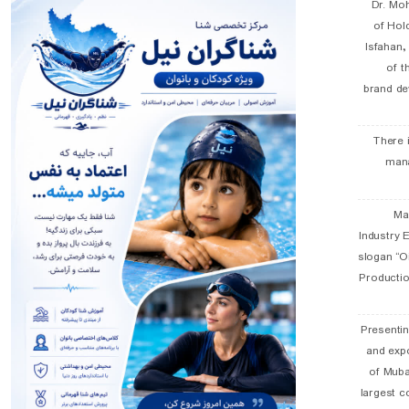
Dr. Mo
of Hol
Isfahan
of t
brand de
There 
man
19 
Industry E
slogan “Oi
Productio
Presentin
and exp
of Muba
largest c