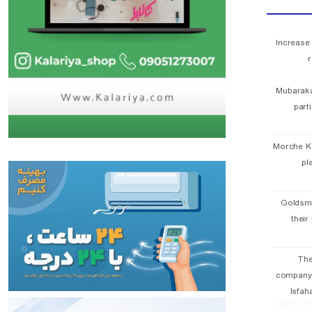
Increase
r
Mubaraka
part
Morche K
pl
Goldsmi
their
The
company
Isfah