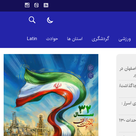
ورزشی
گردشگری
استان ها
حوادث
Latin
اصفهان در
ر
دن ۴ فوتی برجا گذاشت/
 اسرار :
بازآفرینی محله همت‌آباد اصفهان با احداث ۱۳۰