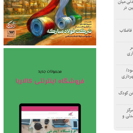
 آشامیدنی میان
ین در
 فاضلاب
سر
اری
ود/
هرداری
تن کودک
رکز
دلی و