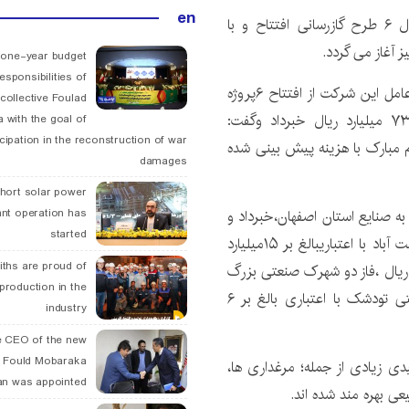
en
در دهه فجرسال ۹۷ با هزینه ای بالغ بر۷۳ میلیارد ریال ۶ طرح گازرسانی افتتاح و با
 one-year budget
esponsibilities of
روابط عمومی شرکت گاز استان اصفهان، مدیرعامل این شرکت از افتتاح ۶پروژه
collective Foulad
گازرسانی در سطح استان اصفهان با هزینه ای بالغ بر۷۳ میلیارد ریال خبرداد وگفت:
 with the goal of
icipation in the reconstruction of war
م مبارک با هزینه پیش بینی شده
damages
hort solar power
ant operation has
گازرسانی به صنایع استان اصفهان،خبرداد و
started
افزود: این طرح ها شامل؛گازرسانی به شهرک صنعتی نهضت آباد با اعتباریبالغ بر ۱۵میلیارد
ths are proud of
اردستان با اعتباری بالغ بر ۱۴ میلیارد ریال ،فاز دو شهرک صنعتی بزرگ
 production in the
اصفهان با اعتباری بالغ بر ۱۱میلیارد ریال و شهرک صنعتی تودشک با اعتباری بالغ بر ۶
industry
 CEO of the new
 Fould Mobaraka
ی زیادی از جمله؛ مرغداری ها،
an was appointed
ی بهره مند شده اند.