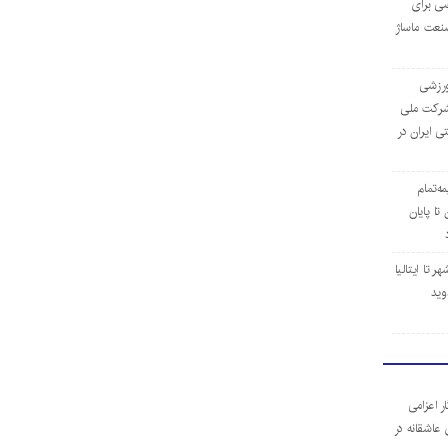
ی برای
نعت ماساژ
‌ورزشی
ن شرکت ملی
ی ایران در
مه‌تمام
ا پایان
 تا ایتالیا
وید
ر اعزامی
 عاشقانه در