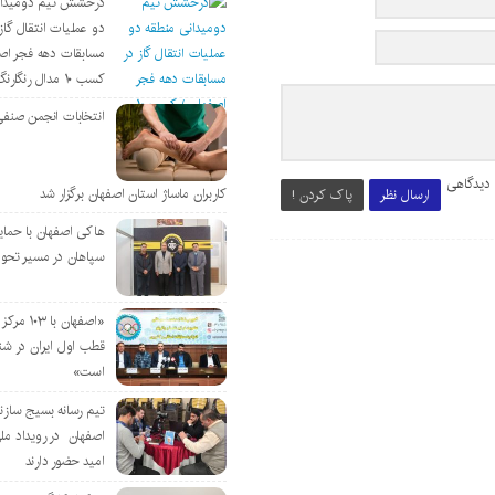
درخشش تیم دومیدان
دو عملیات انتقال گاز 
مسابقات دهه فجر اص
کسب ۱۰ مدال رنگارنگ
انتخابات انجمن صنفی
 دیدگاهی
کاربران ماساژ استان اصفهان برگزار شد
ارسال نظر
پاک کردن !
هاکی اصفهان با حمای
سپاهان در مسیر تحو
«اصفهان با 
قطب اول ایران در شن
است»
تیم رسانه بسیج سازن
اصفهان در رویداد مل
امید حضور دارند