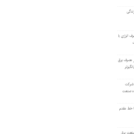
ندگی
رف انرژی با
ر مصرف برق
انگیزتر
 شرکت
ده صنعت
ا خط مقدم
 صنعت برق