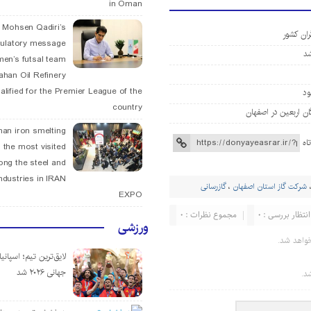
in Oman
. Mohsen Qadiri’s
ران کشور
tulatory message
men’s futsal team
fahan Oil Refinery
alified for the Premier League of the
country
han iron smelting
اه
 the most visited
ng the steel and
ndustries in IRAN
شرکت گاز استان اصفهان
،
گازرسانی
EXPO
انتظار بررسی : 0
مجموع نظرات : 0
ورزشی
واهد شد.
لایق‌ترین تیم؛ اسپانی
جهانی ۲۰۲۶ شد
د.