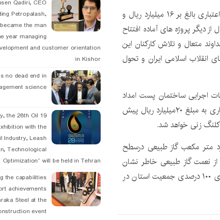
hsen Qadiri, CEO
وی،با اعلام اینکه، ساختمان پست امداد در شهر افوس با اعتباری بالغ بر ۱۶ میلیارد ریال و
ding Petropalash,
, became the man
آباد جرقویه با اعتبار۱۱میلیون ریال از دیگر پروژه های آماده افتتاح
he year managing
وند متعال و تلاش کارکنان این
velopment and customer orientation
ی انقلاب اسلامی ایران و تحول
in Kishor
is no dead end in
agement science
یات اجرایی ساختمان پست امداد
شهر سجزی اصفهان اشاره کرد و گفت: برای این پروژه اعتباری به مبلغ ۲۰میلیارد ریال پیش
May, the 28th Oil
 کلنگ زنی خواهد شد.
xhibition with the
l Industry, Leash
با اشاره به توزیع سالانه حدود ۲۱میلیارد متر مکعب گاز طبیعی درسطح
n, Technological
تان اصفهان از نعمت گاز طبیعی خاطر نشان
Optimization” will be held in Tehran
ساخت: تمام رسالت و تلاش کارکنان این شرکت بهره مندی ۱۰۰ درصدی جمعیت استان در
g the capabilities
ort achievements
raka Steel at the
onstruction event