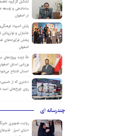
تشکیل کارگروه تخصص
ساماندهی و توسعه ص
در اصفهان
پایان المپیاد فرهنگی
جانبازان و توان‌یابا
پخش فرآورده‌های نفت
اصفهان
۵۰ درصد پروژه‌های نی
ورزشی استان اصفهان ت
امسال افتتاح می‌شود
دختری که از خمینی‌شهر
روی چرخ‌های امید د
چندرسانه ای
روایت تصویری خبرنگا
دنیای اسرار : قدم‌های