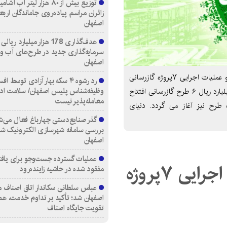
توزیع بیش از ۸۰ هزار لیتر آب
زائران مراسم پیاده‌روی جاماندگان اربع
اصفهان
هدف‌گذاری 178 هزار میلیارد ریالی
سرمایه‌گذاری جدید در طرح‌های آب و
اصفهان
همزمان با چهلمین سالگرد پیروزی انقلاب؛ آغاز بهره برداری و عملیات اجرایی ۷پروژه گازرسانی
رد رشوه ۴ سکه بهار آزادی توسط اف
وظیفه‌شناس پلیس اصفهان/ سلامت اد
دراستاناصفهان در دهه فجرسال ۹۷ با هزینه ای بالغ بر۷۳ میلیارد ریال ۶ طرح گازرسانی افتتاح
معامله‌پذیر نیست
ت اجرایی یک طرح نیز آغاز می گردد. دنیای
گذر صنایع‌دستی چهارباغ فعال می‌ش
بررسی سامانه شهرسازی الکترونیک ش
اصفهان
عملیات گسترده جست‌وجو برای یاف
آغاز بهره برداری و عملیات اجرایی ۷پروژه
مفقود شده در حاشیه زاینده‌رود
عباس سلطانی سکاندار اتاق اصناف م
اصفهان شد؛ تأکید بر تداوم خدمت، هم
تقویت جایگاه اصناف