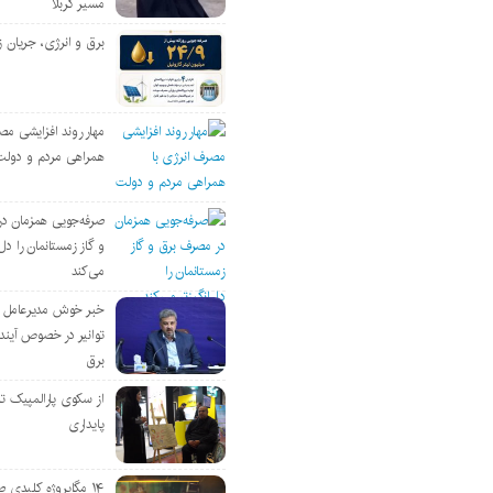
مسیر کربلا
برق و انرژی، جریان ز
مهار روند افزایشی مص
همراهی مردم و دولت
صرفه‌جویی همزمان د
و گاز زمستانمان را دل‌
می‌کند
خبر خوش مدیرعامل
توانیر در خصوص آین
برق
از سکوی پارالمپیک ت
پایداری
۱۴ مگاپروژه‌ کلیدی