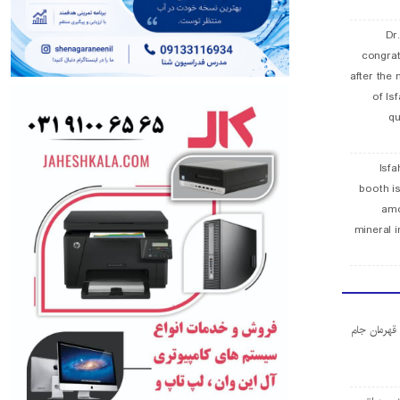
Dr
congra
after the 
of Is
qu
Isfa
booth is
amo
mineral i
ا قهرمان جام