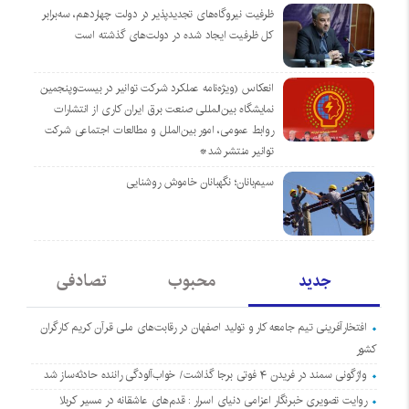
ظرفیت نیروگاه‌های تجدیدپذیر در دولت چهاردهم، سه‌برابر
کل ظرفیت ایجاد شده در دولت‌های گذشته است
انعکاس (ویژه‌نامه عملکرد شرکت توانیر در بیست‌وپنجمین
نمایشگاه بین‌المللی صنعت برق ایران کاری از انتشارات
روابط عمومی، امور بین‌الملل و مطالعات اجتماعی شرکت
توانیر منتشر شد*
سیم‌بانان؛ نگهبانان خاموش روشنایی
جدید
محبوب
تصادفی
افتخارآفرینی تیم جامعه کار و تولید اصفهان در رقابت‌های ملی قرآن کریم کارگران
کشور
واژگونی سمند در فریدن ۴ فوتی برجا گذاشت/ خواب‌آلودگی راننده حادثه‌ساز شد
روایت تصویری خبرنگار اعزامی دنیای اسرار : قدم‌های عاشقانه در مسیر کربلا