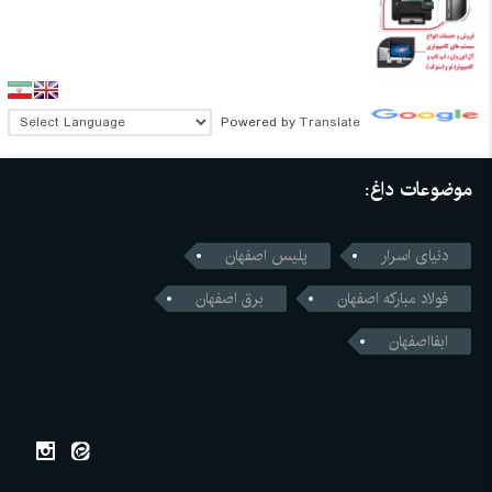
Powered by
Translate
موضوعات داغ:
دنیای اسرار
پلیس اصفهان
فولاد مبارکه اصفهان
برق اصفهان
ابفااصفهان