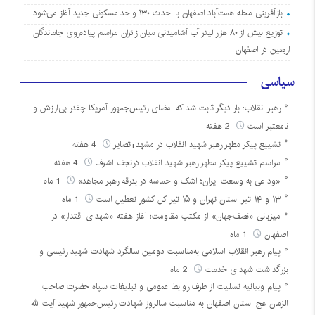
بازآفرینی محله همت‌آباد اصفهان با احداث ۱۳۰ واحد مسکونی جدید آغاز می‌شود
توزیع بیش از ۸۰ هزار لیتر آب آشامیدنی میان زائران مراسم پیاده‌روی جاماندگان
اربعین در اصفهان
سیاسی
رهبر انقلاب: بار دیگر ثابت شد که امضای رئیس‌جمهور آمریکا چقدر بی‌ارزش و
نامعتبر است
2 هفته
تشییع پیکر مطهر رهبر شهید انقلاب در مشهد+تصایر
4 هفته
مراسم تشییع پیکر مطهر رهبر شهید انقلاب درنجف اشرف
4 هفته
«وداعی به وسعت ایران؛ اشک و حماسه در بدرقه رهبر مجاهد»
1 ماه
۱۳ و ۱۴ تیر استان تهران و ۱۵ تیر کل کشور تعطیل است
1 ماه
میزبانی «نصف‌جهان» از مکتب مقاومت؛ آغاز هفته «شهدای اقتدار» در
اصفهان
1 ماه
پیام رهبر انقلاب اسلامی به‌مناسبت دومین سالگرد شهادت شهید رئیسی و
بزرگداشت شهدای خدمت
2 ماه
پیام وبیانیه تسلیت از طرف روابط عمومی و تبلیغات سپاه حضرت صاحب
الزمان عج استان اصفهان به مناسبت سالروز شهادت رئیس‌جمهور شهید آیت الله