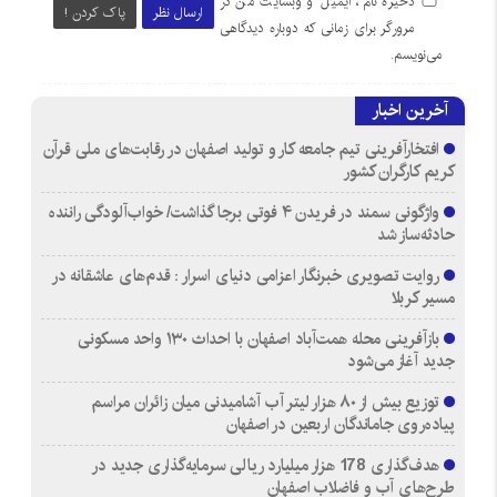
ذخیره نام، ایمیل و وبسایت من در
ارسال نظر
پاک کردن !
مرورگر برای زمانی که دوباره دیدگاهی
می‌نویسم.
آخرین اخبار
افتخارآفرینی تیم جامعه کار و تولید اصفهان در رقابت‌های ملی قرآن
کریم کارگران کشور
واژگونی سمند در فریدن ۴ فوتی برجا گذاشت/ خواب‌آلودگی راننده
حادثه‌ساز شد
روایت تصویری خبرنگار اعزامی دنیای اسرار : قدم‌های عاشقانه در
مسیر کربلا
بازآفرینی محله همت‌آباد اصفهان با احداث ۱۳۰ واحد مسکونی
جدید آغاز می‌شود
توزیع بیش از ۸۰ هزار لیتر آب آشامیدنی میان زائران مراسم
پیاده‌روی جاماندگان اربعین در اصفهان
هدف‌گذاری 178 هزار میلیارد ریالی سرمایه‌گذاری جدید در
طرح‌های آب و فاضلاب اصفهان