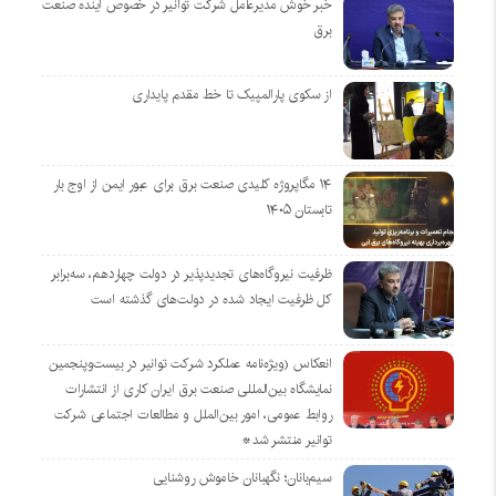
خبر خوش مدیرعامل شرکت توانیر در خصوص آینده صنعت
برق
از سکوی پارالمپیک تا خط مقدم پایداری
۱۴ مگاپروژه‌ کلیدی صنعت برق برای عبور ایمن از اوج بار
تابستان ۱۴۰۵
ظرفیت نیروگاه‌های تجدیدپذیر در دولت چهاردهم، سه‌برابر
کل ظرفیت ایجاد شده در دولت‌های گذشته است
انعکاس (ویژه‌نامه عملکرد شرکت توانیر در بیست‌وپنجمین
نمایشگاه بین‌المللی صنعت برق ایران کاری از انتشارات
روابط عمومی، امور بین‌الملل و مطالعات اجتماعی شرکت
توانیر منتشر شد*
سیم‌بانان؛ نگهبانان خاموش روشنایی