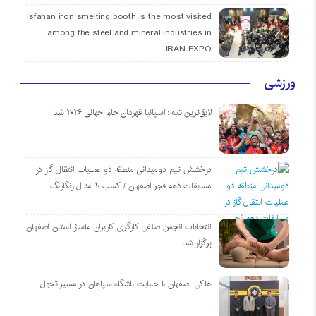
Isfahan iron smelting booth is the most visited
among the steel and mineral industries in
IRAN EXPO
ورزشی
لایق‌ترین تیم؛ اسپانیا قهرمان جام جهانی ۲۰۲۶ شد
درخشش تیم دومیدانی منطقه دو عملیات انتقال گاز در
مسابقات دهه فجر اصفهان / کسب ۱۰ مدال رنگارنگ
انتخابات انجمن صنفی کارگری کاربران ماساژ استان اصفهان
برگزار شد
هاکی اصفهان با حمایت باشگاه سپاهان در مسیر تحول