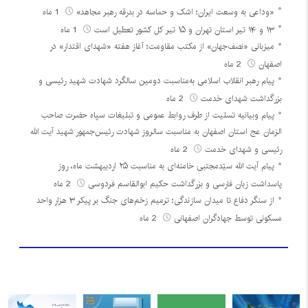
«وداعی به وسعت ایران؛ اشک و حماسه در بدرقه رهبر مجاهد»
1 ماه
۱۳ و ۱۴ تیر استان تهران و ۱۵ تیر کل کشور تعطیل است
1 ماه
میزبانی «نصف‌جهان» از مکتب مقاومت؛ آغاز هفته «شهدای اقتدار» در
اصفهان
2 ماه
پیام رهبر انقلاب اسلامی به‌مناسبت دومین سالگرد شهادت شهید رئیسی و
بزرگداشت شهدای خدمت
2 ماه
پیام وبیانیه تسلیت از طرف روابط عمومی و تبلیغات سپاه حضرت صاحب
الزمان عج استان اصفهان به مناسبت سالروز شهادت رئیس‌جمهور شهید آیت الله
رئیسی و شهدای خدمت
2 ماه
پیام آیت الله سیّدمجتبی خامنه‌ای به مناسبت ۲۵ اردیبهشت ماه، روز
پاسداشت زبان فارسی و بزرگداشت حکیم ابوالقاسم فردوسی
2 ماه
از سنگر دفاع تا میدان سازندگی؛ ترمیم زخم‌های جنگ بر پیکر ۳ هزار واحد
مسکونی توسط جهادگران اصفهانی
2 ماه