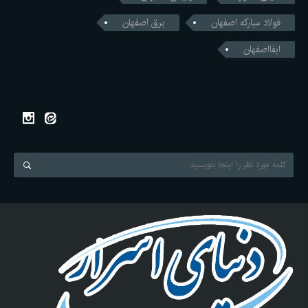
فولاد مبارکه اصفهان
برق اصفهان
ابفااصفهان