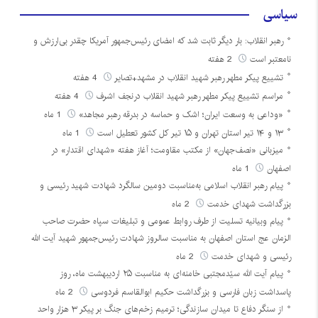
سیاسی
رهبر انقلاب: بار دیگر ثابت شد که امضای رئیس‌جمهور آمریکا چقدر بی‌ارزش و
نامعتبر است
2 هفته
تشییع پیکر مطهر رهبر شهید انقلاب در مشهد+تصایر
4 هفته
مراسم تشییع پیکر مطهر رهبر شهید انقلاب درنجف اشرف
4 هفته
«وداعی به وسعت ایران؛ اشک و حماسه در بدرقه رهبر مجاهد»
1 ماه
۱۳ و ۱۴ تیر استان تهران و ۱۵ تیر کل کشور تعطیل است
1 ماه
میزبانی «نصف‌جهان» از مکتب مقاومت؛ آغاز هفته «شهدای اقتدار» در
اصفهان
1 ماه
پیام رهبر انقلاب اسلامی به‌مناسبت دومین سالگرد شهادت شهید رئیسی و
بزرگداشت شهدای خدمت
2 ماه
پیام وبیانیه تسلیت از طرف روابط عمومی و تبلیغات سپاه حضرت صاحب
الزمان عج استان اصفهان به مناسبت سالروز شهادت رئیس‌جمهور شهید آیت الله
رئیسی و شهدای خدمت
2 ماه
پیام آیت الله سیّدمجتبی خامنه‌ای به مناسبت ۲۵ اردیبهشت ماه، روز
پاسداشت زبان فارسی و بزرگداشت حکیم ابوالقاسم فردوسی
2 ماه
از سنگر دفاع تا میدان سازندگی؛ ترمیم زخم‌های جنگ بر پیکر ۳ هزار واحد