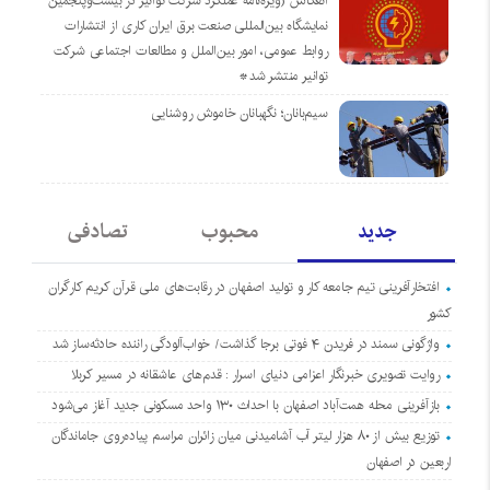
انعکاس (ویژه‌نامه عملکرد شرکت توانیر در بیست‌وپنجمین
نمایشگاه بین‌المللی صنعت برق ایران کاری از انتشارات
روابط عمومی، امور بین‌الملل و مطالعات اجتماعی شرکت
توانیر منتشر شد*
سیم‌بانان؛ نگهبانان خاموش روشنایی
جدید
محبوب
تصادفی
افتخارآفرینی تیم جامعه کار و تولید اصفهان در رقابت‌های ملی قرآن کریم کارگران
کشور
واژگونی سمند در فریدن ۴ فوتی برجا گذاشت/ خواب‌آلودگی راننده حادثه‌ساز شد
روایت تصویری خبرنگار اعزامی دنیای اسرار : قدم‌های عاشقانه در مسیر کربلا
بازآفرینی محله همت‌آباد اصفهان با احداث ۱۳۰ واحد مسکونی جدید آغاز می‌شود
توزیع بیش از ۸۰ هزار لیتر آب آشامیدنی میان زائران مراسم پیاده‌روی جاماندگان
اربعین در اصفهان