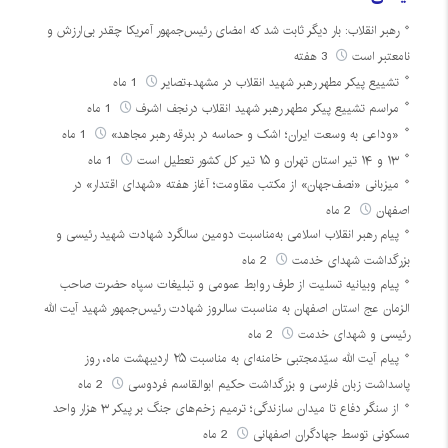
رهبر انقلاب: بار دیگر ثابت شد که امضای رئیس‌جمهور آمریکا چقدر بی‌ارزش و
نامعتبر است
3 هفته
تشییع پیکر مطهر رهبر شهید انقلاب در مشهد+تصایر
1 ماه
مراسم تشییع پیکر مطهر رهبر شهید انقلاب درنجف اشرف
1 ماه
«وداعی به وسعت ایران؛ اشک و حماسه در بدرقه رهبر مجاهد»
1 ماه
۱۳ و ۱۴ تیر استان تهران و ۱۵ تیر کل کشور تعطیل است
1 ماه
میزبانی «نصف‌جهان» از مکتب مقاومت؛ آغاز هفته «شهدای اقتدار» در
اصفهان
2 ماه
پیام رهبر انقلاب اسلامی به‌مناسبت دومین سالگرد شهادت شهید رئیسی و
بزرگداشت شهدای خدمت
2 ماه
پیام وبیانیه تسلیت از طرف روابط عمومی و تبلیغات سپاه حضرت صاحب
الزمان عج استان اصفهان به مناسبت سالروز شهادت رئیس‌جمهور شهید آیت الله
رئیسی و شهدای خدمت
2 ماه
پیام آیت الله سیّدمجتبی خامنه‌ای به مناسبت ۲۵ اردیبهشت ماه، روز
پاسداشت زبان فارسی و بزرگداشت حکیم ابوالقاسم فردوسی
2 ماه
از سنگر دفاع تا میدان سازندگی؛ ترمیم زخم‌های جنگ بر پیکر ۳ هزار واحد
مسکونی توسط جهادگران اصفهانی
2 ماه