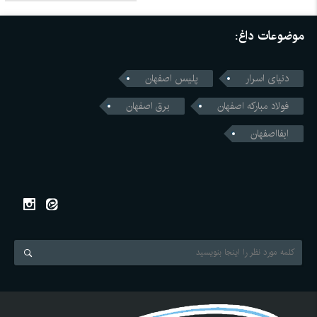
موضوعات داغ:
دنیای اسرار
پلیس اصفهان
فولاد مبارکه اصفهان
برق اصفهان
ابفااصفهان