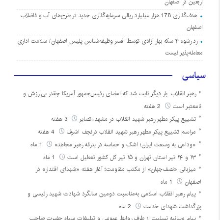
اربعین در اصفهان
هدف‌گذاری 178 هزار میلیارد ریالی سرمایه‌گذاری جدید در طرح‌های آب و فاضلاب
اصفهان
رد رشوه ۴ سکه بهار آزادی توسط افسر وظیفه‌شناس پلیس اصفهان/ سلامت اداری
معامله‌پذیر نیست
سیاسی
رهبر انقلاب: بار دیگر ثابت شد که امضای رئیس‌جمهور آمریکا چقدر بی‌ارزش و
نامعتبر است
2 هفته
تشییع پیکر مطهر رهبر شهید انقلاب در مشهد+تصایر
3 هفته
مراسم تشییع پیکر مطهر رهبر شهید انقلاب درنجف اشرف
4 هفته
«وداعی به وسعت ایران؛ اشک و حماسه در بدرقه رهبر مجاهد»
1 ماه
۱۳ و ۱۴ تیر استان تهران و ۱۵ تیر کل کشور تعطیل است
1 ماه
میزبانی «نصف‌جهان» از مکتب مقاومت؛ آغاز هفته «شهدای اقتدار» در
اصفهان
1 ماه
پیام رهبر انقلاب اسلامی به‌مناسبت دومین سالگرد شهادت شهید رئیسی و
بزرگداشت شهدای خدمت
2 ماه
پیام وبیانیه تسلیت از طرف روابط عمومی و تبلیغات سپاه حضرت صاحب