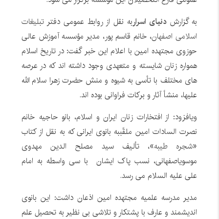
به گزارش
دنیای اسرار
به نقل از روابط عمومی دفتر
تبلیغات
اسلامی اصفهان
، خانم قاسم پور، مدیر مؤسسه آموزش عالی
حوزوی مجتهده امین با اعلام این خبر گفت: در تاریخ اسلام
همواره زنان شایسته و متعهدی وجود داشته ‌اند که در عرصه‌
های مختلف با تأسی به شیوه و منش حضرت زهرا سلام الله
علیها، منشأ آثار و برکات فراوانی بوده ‌اند.
ویافزود: از افتخارات زنان ایران و اسلام، بانو حاجیه خانم
نصرت ‏السادات امین ملقّببه بانوى ایرانى که به نقل از کتاب
«
شجره طیبه
»، تألیف سید مصلح الدین مهدوی
موسویاصفهانی، نسب پاک ایشان با سی واسطه به امام
علی علیه السلام می رسد.
مدیر مدرسه علمیه مجتهده امین اذعان داشت: این بانوی
اندیشمند و عارف با پشتکار و تلاشی بی نظیر به تحصیل علم