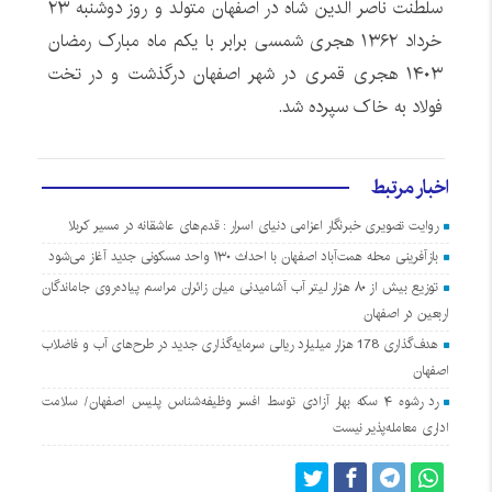
سلطنت ناصر الدین شاه در اصفهان متولد و روز دوشنبه ۲۳
خرداد ۱۳۶۲ هجری شمسی برابر با یکم ماه مبارک رمضان
۱۴۰۳ هجری قمری در شهر اصفهان درگذشت و در تخت
فولاد به خاک سپرده شد.
اخبار مرتبط
روایت تصویری خبرنگار اعزامی دنیای اسرار : قدم‌های عاشقانه در مسیر کربلا
بازآفرینی محله همت‌آباد اصفهان با احداث ۱۳۰ واحد مسکونی جدید آغاز می‌شود
توزیع بیش از ۸۰ هزار لیتر آب آشامیدنی میان زائران مراسم پیاده‌روی جاماندگان
اربعین در اصفهان
هدف‌گذاری 178 هزار میلیارد ریالی سرمایه‌گذاری جدید در طرح‌های آب و فاضلاب
اصفهان
رد رشوه ۴ سکه بهار آزادی توسط افسر وظیفه‌شناس پلیس اصفهان/ سلامت
اداری معامله‌پذیر نیست