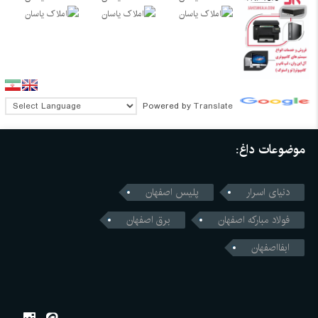
Powered by
Translate
موضوعات داغ:
دنیای اسرار
پلیس اصفهان
فولاد مبارکه اصفهان
برق اصفهان
ابفااصفهان