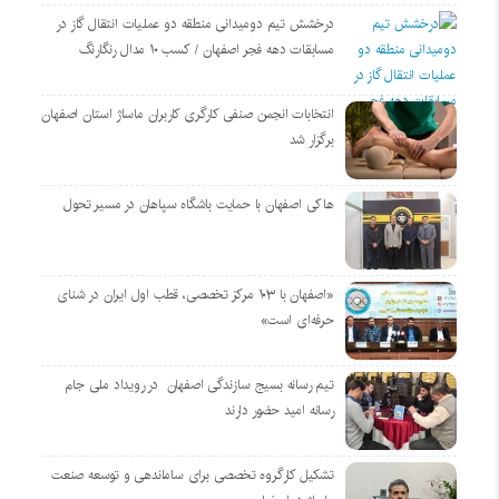
درخشش تیم دومیدانی منطقه دو عملیات انتقال گاز در
مسابقات دهه فجر اصفهان / کسب ۱۰ مدال رنگارنگ
انتخابات انجمن صنفی کارگری کاربران ماساژ استان اصفهان
برگزار شد
هاکی اصفهان با حمایت باشگاه سپاهان در مسیر تحول
«اصفهان با ۱۰۳ مرکز تخصصی، قطب اول ایران در شنای
حرفه‌ای است»
تیم رسانه بسیج سازندگی اصفهان در رویداد ملی جام
رسانه امید حضور دارند
تشکیل کارگروه تخصصی برای ساماندهی و توسعه صنعت