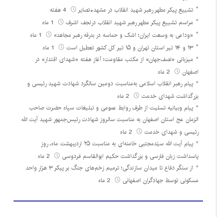
تشییع پیکر مطهر رهبر شهید انقلاب در مشهد+تصایر
4 هفته
مراسم تشییع پیکر مطهر رهبر شهید انقلاب درنجف اشرف
1 ماه
«وداعی به وسعت ایران؛ اشک و حماسه در بدرقه رهبر مجاهد»
1 ماه
۱۳ و ۱۴ تیر استان تهران و ۱۵ تیر کل کشور تعطیل است
1 ماه
میزبانی «نصف‌جهان» از مکتب مقاومت؛ آغاز هفته «شهدای اقتدار» در
اصفهان
2 ماه
پیام رهبر انقلاب اسلامی به‌مناسبت دومین سالگرد شهادت شهید رئیسی و
بزرگداشت شهدای خدمت
2 ماه
پیام وبیانیه تسلیت از طرف روابط عمومی و تبلیغات سپاه حضرت صاحب
الزمان عج استان اصفهان به مناسبت سالروز شهادت رئیس‌جمهور شهید آیت الله
رئیسی و شهدای خدمت
2 ماه
پیام آیت الله سیّدمجتبی خامنه‌ای به مناسبت ۲۵ اردیبهشت ماه، روز
پاسداشت زبان فارسی و بزرگداشت حکیم ابوالقاسم فردوسی
2 ماه
از سنگر دفاع تا میدان سازندگی؛ ترمیم زخم‌های جنگ بر پیکر ۳ هزار واحد
مسکونی توسط جهادگران اصفهانی
2 ماه