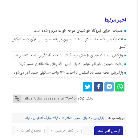
اخبار مرتبط
عملیات اجرایی نیروگاه خورشیدی مورچه خورت شروع شده است
افتخارآفرینی تیم جامعه کار و تولید اصفهان در رقابت‌های ملی قرآن کریم کارگران
کشور
واژگونی سمند در فریدن ۴ فوتی برجا گذاشت/ خواب‌آلودگی راننده حادثه‌ساز شد
روایت تصویری خبرنگار اعزامی دنیای اسرار : قدم‌های عاشقانه در مسیر کربلا
بازآفرینی محله همت‌آباد اصفهان با احداث ۱۳۰ واحد مسکونی جدید آغاز می‌شود
لینک کوتاه
برچسب ها :
بازاریابی
،
دنیای اسرار
،
صادرات
،
فولاد مبارکه اصفهان
،
لوله
ارسال نظر شما
در انتظار بررسی : 0
مجموع نظرات : 0