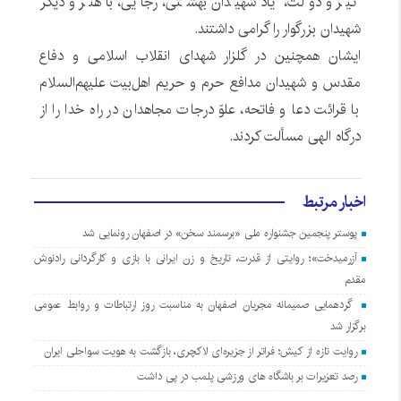
تیر و دولت، یاد شهیدان بهشتی، رجایی، باهنر و دیگر
شهیدان بزرگوار را گرامی داشتند.
ایشان همچنین در گلزار شهدای انقلاب اسلامی و دفاع
مقدس و شهیدان مدافع حرم و حریم اهل‌بیت علیهم‌السلام
با قرائت دعا و فاتحه، علوّ درجات مجاهدان در راه خدا را از
درگاه الهی مسألت کردند.
اخبار مرتبط
پوستر پنجمین جشنواره ملی «برسمند سخن» در اصفهان رونمایی شد
آزرمیدخت»؛ روایتی از قدرت، تاریخ و زن ایرانی با بازی و کارگردانی رادنوش
مقدم
گردهمایی صمیمانه مجریان اصفهان به مناسبت روز ارتباطات و روابط عمومی
برگزار شد
روایت تازه از کیش؛ فراتر از جزیره‌ای لاکچری، بازگشت به هویت سواحلی ایران
رصد تعزیرات بر باشگاه های ورزشی پلمب در پی داشت