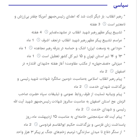
سیاسی
رهبر انقلاب: بار دیگر ثابت شد که امضای رئیس‌جمهور آمریکا چقدر بی‌ارزش و
نامعتبر است
3 هفته
تشییع پیکر مطهر رهبر شهید انقلاب در مشهد+تصایر
4 هفته
مراسم تشییع پیکر مطهر رهبر شهید انقلاب درنجف اشرف
1 ماه
«وداعی به وسعت ایران؛ اشک و حماسه در بدرقه رهبر مجاهد»
1 ماه
۱۳ و ۱۴ تیر استان تهران و ۱۵ تیر کل کشور تعطیل است
1 ماه
میزبانی «نصف‌جهان» از مکتب مقاومت؛ آغاز هفته «شهدای اقتدار» در
اصفهان
2 ماه
پیام رهبر انقلاب اسلامی به‌مناسبت دومین سالگرد شهادت شهید رئیسی و
بزرگداشت شهدای خدمت
2 ماه
پیام وبیانیه تسلیت از طرف روابط عمومی و تبلیغات سپاه حضرت صاحب
الزمان عج استان اصفهان به مناسبت سالروز شهادت رئیس‌جمهور شهید آیت الله
رئیسی و شهدای خدمت
2 ماه
پیام آیت الله سیّدمجتبی خامنه‌ای به مناسبت ۲۵ اردیبهشت ماه، روز
پاسداشت زبان فارسی و بزرگداشت حکیم ابوالقاسم فردوسی
2 ماه
از سنگر دفاع تا میدان سازندگی؛ ترمیم زخم‌های جنگ بر پیکر ۳ هزار واحد