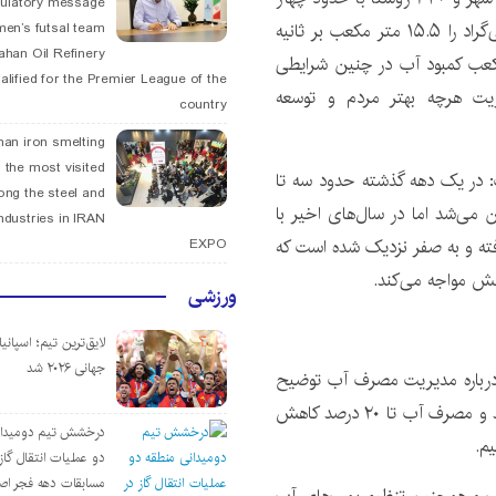
tulatory message
میلیون و ۲۰۰ هزار نفر جمعیت) در دمای ۳۸ درجه سانتی‌گراد را ۱۵.۵ متر مکعب بر ثانیه
men’s futsal team
fahan Oil Refinery
مکعب کمبود آب در چنین شرایطی
alified for the Premier League of the
یت هرچه بهتر مردم و توسعه
country
han iron smelting
 the most visited
: در یک دهه گذشته حدود سه تا
ng the steel and
می‌شد اما در سال‌های اخیر با
ndustries in IRAN
فته و به صفر نزدیک شده است که
EXPO
الش مواجه می‌کند.
ورزشی
لایق‌ترین تیم؛ اسپانی
جهانی ۲۰۲۶ شد
 درباره مدیریت مصرف آب توضیح
داد: اگر مردم در این زمینه همراهی و همکاری داشته باشند و مصرف آب تا ۲۰ درصد کاهش
درخشش تیم دومیدان
یم.
دو عملیات انتقال گاز 
مسابقات دهه فجر اص