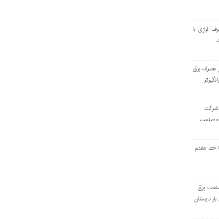
رف انرژی با
ر مصرف برق
انگیزتر
 شرکت
ده صنعت
ا خط مقدم
 صنعت برق
بار تابستان