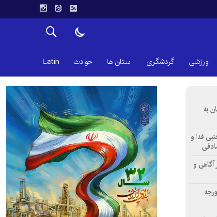
ورزشی
گردشگری
استان ها
حوادث
Latin
ن به
تبی فدا و
ادقی
 آگاهی و
ورچه