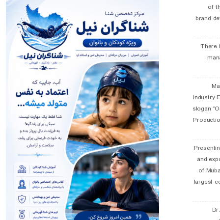
of t
brand de
There 
man
19 
Industry E
slogan “Oi
Productio
Presentin
and exp
of Muba
largest c
Dr