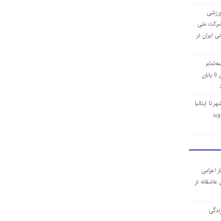
‌ورزشی
ن شرکت ملی
ی ایران در
مه‌تمام
ا پایان
 تا ایتالیا
وید
ر اعزامی
 عاشقانه در
ندگی