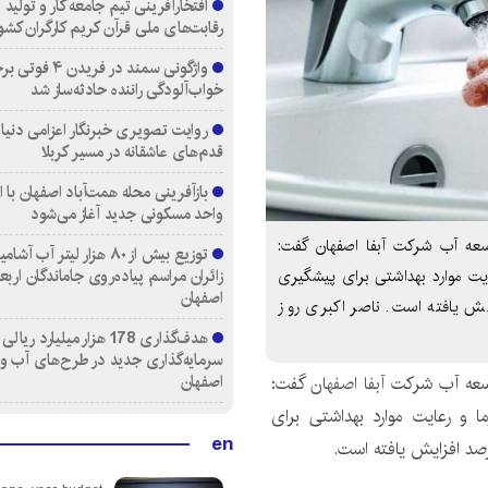
افتخارآفرینی تیم جامعه کار و تولید 
رقابت‌های ملی قرآن کریم کارگران کشو
واژگونی سمند در فری
خواب‌آلودگی راننده حادثه‌ساز شد
روایت تصویری خبرنگار اعزامی دنیای
قدم‌های عاشقانه در مسیر کربلا
واحد مسکونی جدید آغاز می‌شود
توسعه آب شرکت آبفا اصفهان گفت:
توزیع بیش از ۸۰ هزار لیتر آب
زائران مراسم پیاده‌روی جاماندگان اربع
دلیل گرما و رعایت موارد بهداشتی برای پیشگیری
اصفهان
 مشابه سال گذشته ۱۸ درصد افزایش یافته است. ناصر اکبری روز
هدف‌گذاری 178 هزار میلیارد ریالی
سرمایه‌گذاری جدید در طرح‌های آب و
اصفهان
توسعه آب شرکت
آبفا اصفهان
گفت:
شته به دلیل گرما و رعایت موارد بهداشتی برای
en