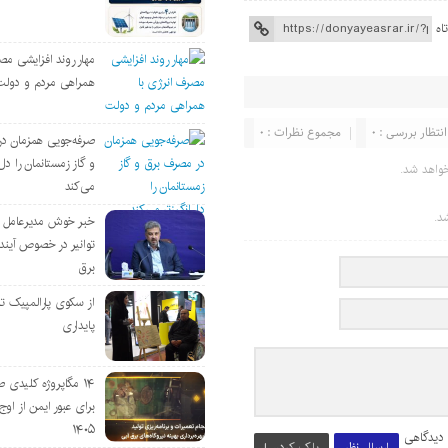
اه
مهار روند افزایشی مص
همراهی مردم و دولت
انتظار بررسی : 0
مجموع نظرات : 0
صرفه‌جویی همزمان د
و گاز زمستانمان را دل‌
واهد شد.
می‌کند
د.
خبر خوش مدیرعامل
توانیر در خصوص آین
برق
از سکوی پارالمپیک ت
پایداری
۱۴ مگاپروژه‌ کلیدی
برای عبور ایمن از اوج 
۱۴۰۵
 دیدگاهی
ارسال نظر
پاک کردن !