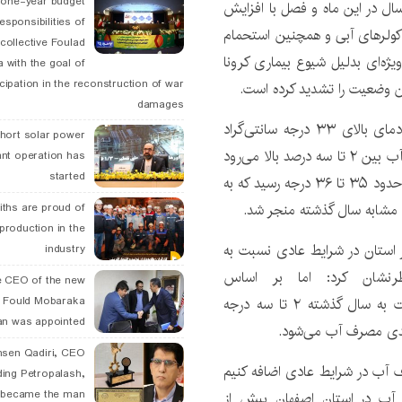
 one-year budget
 سال در این ماه و فصل با افزایش
esponsibilities of
کولرهای آبی و همچنین استحمام
collective Foulad
ه‌ای بدلیل شیوع بیماری کرونا
 with the goal of
icipation in the reconstruction of war
ن وضعیت را تشدید کرده است.
damages
وی با بیان اینکه اوج ( پیک) مصرف آب در اصفهان در دمای بالای ۳۳ درجه سانتی‌گراد
hort solar power
اتفاق می‌افتد، گفت: به ازای هر درجه افزایش دما، مصرف آب بین ۲ تا سه درصد بالا می‌رود
ant operation has
started
و در ۱۰ روز گذشته در ساعت ۱۴ بعدازظهر دمای اصفهان به حدود ۳۵ تا ۳۶ درجه رسید که به
ths are proud of
 production in the
 استان در شرایط عادی نسبت به
industry
ابد، خاطرنشان کرد: اما بر اساس
 CEO of the new
 Fould Mobaraka
پیش‌بینی هواشناسی، دمای هوا در تابستان امسال نسبت به سال گذشته ۲ تا سه درجه
an was appointed
hsen Qadiri, CEO
ه ۳۵ درصد افزایش مصرف آب در شرایط عادی اضافه کنیم
ding Petropalash,
, became the man
 آب در استان اصفهان بیش از