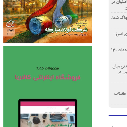
اصفهان در
ر
دن ۴ فوتی برجا گذاشت/
 اسرار :
بازآفرینی محله همت‌آباد اصفهان با احداث ۱۳۰
 آشامیدنی میان
ین در
 فاضلاب