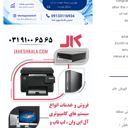
congra
after the 
of Is
qu
Isfa
booth is
amo
mineral i
ا قهرمان جام
ی منطقه
در
فهان /