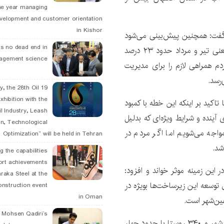
he year managing
velopment and customer orientation
in Kishor
 گفت: همچنین پیش‌بینی می‌شود
is no dead end in
با روند موجود، مصرف آب در ماه‌های بسیار گرم امسال یعنی تیر و مرداد حدود ۲۳ درصد
agement science
م همراهی لازم را برای مدیریت
رسد.
May, the 28th Oil
xhibition with the
تاکید بر اینکه این خطه با کمبود
l Industry, Leash
آینده و شرایط ویژه‌ای که بدلیل
n, Technological
اجه می‌شویم اما اگر مردم در
Optimization” will be held in Tehran
شد.
g the capabilities
ort achievements
 این زمینه موثر خواند و افزود:
raka Steel at the
توسعه این زیرساخت‌ها بویژه در
onstruction event
in Oman
ین‌شهر است.
. Mohsen Qadiri’s
اصفهان بزرگ (شامل ۵۶ شهر و ۳۴۰ روستا با حدود چهار