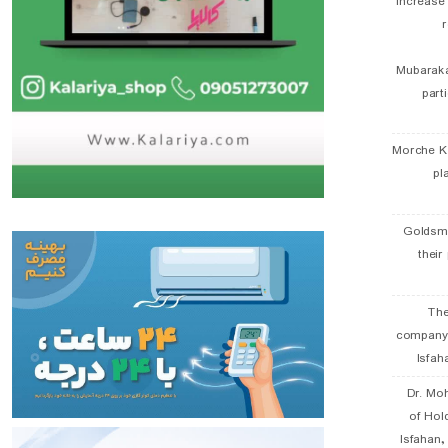
Increase
r
Mubaraka
part
Morche K
pl
Goldsmi
their
The
company
Isfah
Dr. Mo
of Hol
Isfahan