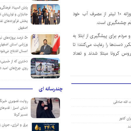
پایان المپیاد فرهنگی
به گفته مسوولان و کارشناسان در صورتی‌که مشترکان روزانه ۱۰ لیتر از مصرف آب خود
جانبازان و توان‌یابا
پخش فرآورده‌های نفت
 رقم چشمگیری است.
اصفهان
 مردم برای پیشگیری از ابتلا به
۵۰ درصد پروژه‌های نی
 دست‌ها را رعایت می‌کنند؛ تا
ورزشی استان اصفهان ت
امسال افتتاح می‌شود
ی به ویروس کرونا مبتلا شدند و تعداد
دختری که از خمینی‌شهر
روی چرخ‌های امید د
چندرسانه ای
روایت تصویری خبرنگا
 الله صادقی
دنیای اسرار : قدم‌های
مسیر کربلا
ران کشور
برق و انرژی، جریان ز