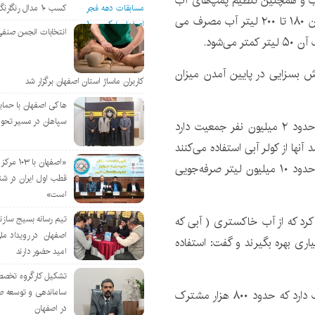
ی آب و همچنین تنظیم پمپ‌های آب
کسب ۱۰ مدال رنگارنگ
داخل کولر، افزود: یک کولر آبی متوسط در هر شبانه روز بین ۱۸۰ تا ۲۰۰ لیتر آب مصرف می
انتخابات انجمن صنفی
ی‌شود.
لر، نقش بسزایی در پایین آمدن میزان
کاربران ماساژ استان اصفهان برگزار شد
هاکی اصفهان با حمای
سپاهان در مسیر تحو
اکبری به ۴۲۰ هزار مشترک آب در شهرستان اصفهان که حدود ۲ میلیون نفر جمعیت دارد
و اظهار داشت: اگر فرض کنیم که دست‌کم ۵۰ درصد آنها از کولر آبی استفاده می‌کنند
«اصفهان با 
و همه آنها سایه‌بان بالای کولر قرار دهند در یک شبانه روز حدود ۱۰ میلیون لیتر صرفه‌جویی
قطب اول ایران در شن
است»
تیم رسانه بسیج سازن
 کرد که از آب خاکستری ( آبی که
اصفهان در رویداد مل
اری بهره بگیرند و گفت: استفاده
امید حضور دارند
تشکیل کارگروه تخصص
ساماندهی و توسعه ص
شرکت آبفا استان اصفهان یک میلیون و ۱۸۰ هزار مشترک دارد که حدود ۸۰۰ هزار مشترک
در اصفهان