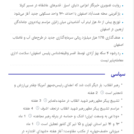
روایت تصویری خبرنگار اعزامی دنیای اسرار : قدم‌های عاشقانه در مسیر کربلا
بازآفرینی محله همت‌آباد اصفهان با احداث ۱۳۰ واحد مسکونی جدید آغاز می‌شود
توزیع بیش از ۸۰ هزار لیتر آب آشامیدنی میان زائران مراسم پیاده‌روی جاماندگان
اربعین در اصفهان
هدف‌گذاری 178 هزار میلیارد ریالی سرمایه‌گذاری جدید در طرح‌های آب و فاضلاب
اصفهان
رد رشوه ۴ سکه بهار آزادی توسط افسر وظیفه‌شناس پلیس اصفهان/ سلامت اداری
معامله‌پذیر نیست
سیاسی
رهبر انقلاب: بار دیگر ثابت شد که امضای رئیس‌جمهور آمریکا چقدر بی‌ارزش و
نامعتبر است
2 هفته
تشییع پیکر مطهر رهبر شهید انقلاب در مشهد+تصایر
3 هفته
مراسم تشییع پیکر مطهر رهبر شهید انقلاب درنجف اشرف
4 هفته
«وداعی به وسعت ایران؛ اشک و حماسه در بدرقه رهبر مجاهد»
1 ماه
۱۳ و ۱۴ تیر استان تهران و ۱۵ تیر کل کشور تعطیل است
1 ماه
میزبانی «نصف‌جهان» از مکتب مقاومت؛ آغاز هفته «شهدای اقتدار» در