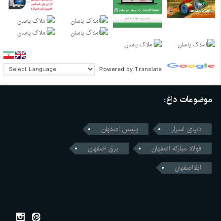
Powered by
Translate
موضوعات داغ:
دنیای اسرار
پلیس اصفهان
فولاد مبارکه اصفهان
برق اصفهان
ابفااصفهان