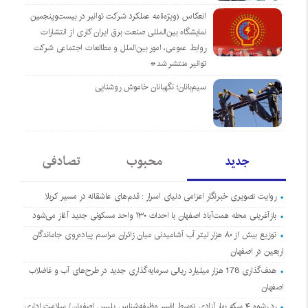
انعکاس (ویژه‌نامه عملکرد شرکت توانیر در بیست‌وپنجمین
نمایشگاه بین‌المللی صنعت برق ایران کاری از انتشارات
روابط عمومی، امور بین‌الملل و مطالعات اجتماعی شرکت
توانیر منتشر شد*
سیم‌بانان؛ نگهبانان خاموش روشنایی
جدید
محبوب
تصادفی
روایت تصویری خبرنگار اعزامی دنیای اسرار : قدم‌های عاشقانه در مسیر کربلا
بازآفرینی محله همت‌آباد اصفهان با احداث ۱۳۰ واحد مسکونی جدید آغاز می‌شود
توزیع بیش از ۸۰ هزار لیتر آب آشامیدنی میان زائران مراسم پیاده‌روی جاماندگان
اربعین در اصفهان
هدف‌گذاری 178 هزار میلیارد ریالی سرمایه‌گذاری جدید در طرح‌های آب و فاضلاب
اصفهان
رد رشوه ۴ سکه بهار آزادی توسط افسر وظیفه‌شناس پلیس اصفهان/ سلامت اداری