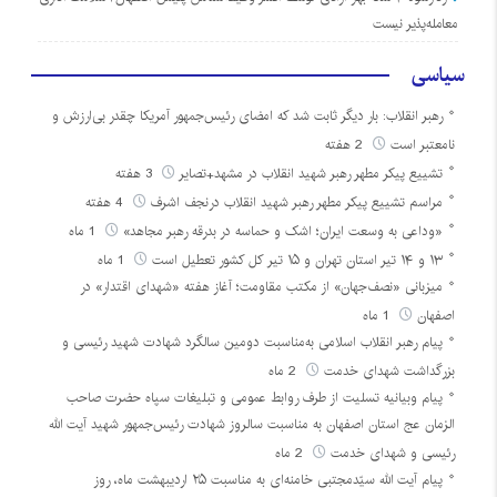
معامله‌پذیر نیست
سیاسی
رهبر انقلاب: بار دیگر ثابت شد که امضای رئیس‌جمهور آمریکا چقدر بی‌ارزش و
نامعتبر است
2 هفته
تشییع پیکر مطهر رهبر شهید انقلاب در مشهد+تصایر
3 هفته
مراسم تشییع پیکر مطهر رهبر شهید انقلاب درنجف اشرف
4 هفته
«وداعی به وسعت ایران؛ اشک و حماسه در بدرقه رهبر مجاهد»
1 ماه
۱۳ و ۱۴ تیر استان تهران و ۱۵ تیر کل کشور تعطیل است
1 ماه
میزبانی «نصف‌جهان» از مکتب مقاومت؛ آغاز هفته «شهدای اقتدار» در
اصفهان
1 ماه
پیام رهبر انقلاب اسلامی به‌مناسبت دومین سالگرد شهادت شهید رئیسی و
بزرگداشت شهدای خدمت
2 ماه
پیام وبیانیه تسلیت از طرف روابط عمومی و تبلیغات سپاه حضرت صاحب
الزمان عج استان اصفهان به مناسبت سالروز شهادت رئیس‌جمهور شهید آیت الله
رئیسی و شهدای خدمت
2 ماه
پیام آیت الله سیّدمجتبی خامنه‌ای به مناسبت ۲۵ اردیبهشت ماه، روز