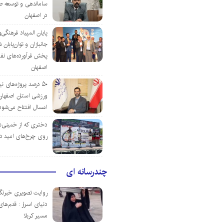
ساماندهی و توسعه ص
در اصفهان
پایان المپیاد فرهنگی
جانبازان و توان‌یابا
پخش فرآورده‌های نفت
اصفهان
۵۰ درصد پروژه‌های نی
ورزشی استان اصفهان ت
امسال افتتاح می‌شود
دختری که از خمینی‌شهر
روی چرخ‌های امید د
چندرسانه ای
روایت تصویری خبرنگا
دنیای اسرار : قدم‌های
مسیر کربلا