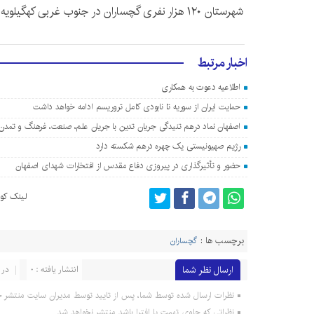
شهرستان ۱۲۰ هزار نفری گچساران در جنوب غربی کهگیلویه و بویراحمد قرار دارد.
اخبار مرتبط
اطلاعیه دعوت به همکاری
حمایت ایران از سوریه تا نابودی کامل تروریسم ادامه خواهد داشت
اصفهان نماد درهم تنیدگی جریان تدین با جریان علم، صنعت، فرهنگ و تمد
رژیم صهیونیستی یک چهره درهم شکسته دارد
حضور و تأثیرگذاری در پیروزی دفاع مقدس از افتخارات شهدای اصفهان
لینک کوت
برچسب ها :
گچساران
ارسال نظر شما
انتشار یافته : 0
در 
نظرات ارسال شده توسط شما، پس از تایید توسط مدیران سایت منتشر خ
نظراتی که حاوی تهمت یا افترا باشد منتشر نخواهد شد.