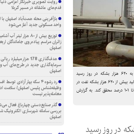
روایت تصویری خبرنگار اعزامی دنیای
قدم‌های عاشقانه در مسیر کربلا
واحد مسکونی جدید آغاز می‌شود
توزیع بیش از ۸۰ هزار لیتر آب
زائران مراسم پیاده‌روی جاماندگان اربع
اصفهان
هدف‌گذاری 178 هزار میلیارد ریالی
سرمایه‌گذاری جدید در طرح‌های آب و
اصفهان
پایگاه خبری دنیای اسرار-گچساران: تولید نفت گچساران به ۶۲۰ هزار بشکه در روز رسید
رد رشوه ۴ سکه بهار آزادی توسط اف
مدیرعامل شرکت بهره برداری نفت و گاز گچساران گفت: با تولید بیش از ۶۲۰ هزار بشکه نفت در
وظیفه‌شناس پلیس اصفهان/ سلامت اد
روز، این شرکت توانست در سال جاری برنامه تولید خود را تا ۱۰۱ درصد محقق کند. به گزارش
معامله‌پذیر نیست
گذر صنایع‌دستی چهارباغ فعال می‌ش
بررسی سامانه شهرسازی الکترونیک ش
اصفهان
en