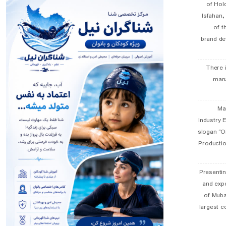
of Hol
Isfahan
of t
brand de
There 
man
19 
Industry E
slogan “Oi
Productio
Presentin
and exp
of Muba
largest c