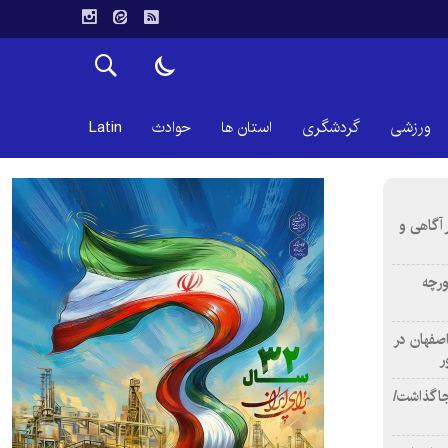
ورزشی
گردشگری
استان ها
حوادث
Latin
 آگاهی و
ورچه
اصفهان در
ر
دن ۴ فوتی برجا گذاشت/