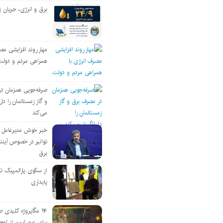
برق و انرژی، جریان ز
مهار روند افزایشی مص
همراهی مردم و دولت
صرفه‌جویی همزمان د
و گاز زمستانمان را دل‌
می‌کند
خبر خوش مدیرعامل
توانیر در خصوص آین
برق
از سکوی پارالمپیک ت
پایداری
۱۴ مگاپروژه‌ کلیدی
برای عبور ایمن از اوج 