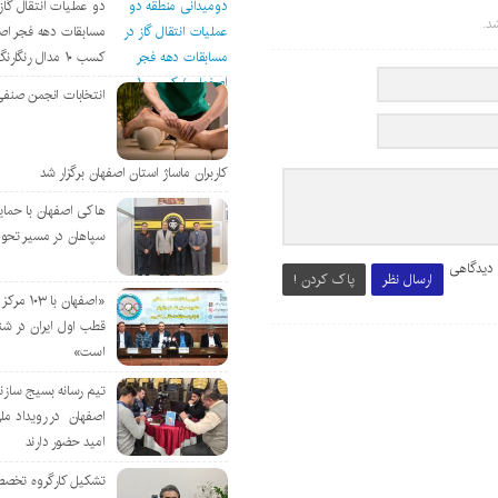
دو عملیات انتقال گاز 
د.
مسابقات دهه فجر اص
کسب ۱۰ مدال رنگارنگ
انتخابات انجمن صنفی
کاربران ماساژ استان اصفهان برگزار شد
هاکی اصفهان با حمای
سپاهان در مسیر تحو
 دیدگاهی
ارسال نظر
پاک کردن !
«اصفهان با 
قطب اول ایران در شن
است»
تیم رسانه بسیج سازن
اصفهان در رویداد مل
امید حضور دارند
تشکیل کارگروه تخصص