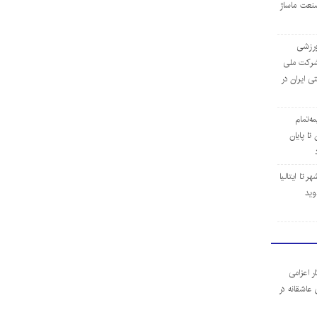
نعت ماساژ
‌ورزشی
ن شرکت ملی
ی ایران در
مه‌تمام
ا پایان
 تا ایتالیا
وید
ر اعزامی
 عاشقانه در