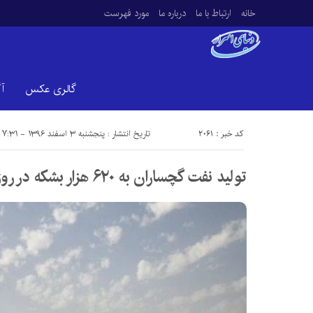
خانه
ارتباط با ما
درباره ما
مورد فهرست
گالری عکس
آ
کد خبر : 2061
تاریخ انتشار : پنجشنبه ۳ اسفند ۱۳۹۶ - ۷:۳۱
تولید نفت گچساران به ۶۲۰ هزار بشکه در روز رسید