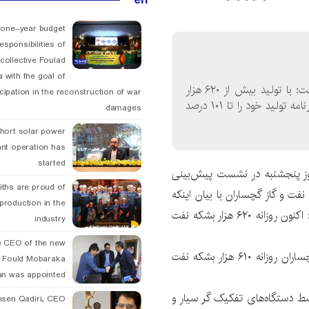
 one-year budget
esponsibilities of
collective Foulad
 with the goal of
مدیرعامل شرکت بهره برداری نفت و گاز گچساران گفت: با تولید بیش از ۶۲۰ هزار
icipation in the reconstruction of war
بشکه نفت در روز، این شرکت توانست در سال جاری برنامه تولید خود را تا ۱۰۱ درصد
damages
hort solar power
ant operation has
started
روز پنجشنبه در نشست پیش‌بینی
ths are proud of
نفت و گاز گچساران با بیان اینکه
 production in the
برنامه‌های تولید شرکت نفت در سال ۹۶ محقق شد، افزود: اکنون روزانه ۶۲۰ هزار بشکه نفت
industry
 CEO of the new
به گفته وی، پیش از این شرکت بهره برداری نفت و گاز گچساران روزانه ۶۱۰ هزار بشکه نفت
 Fould Mobaraka
an was appointed
ت سال جاری توسط دستگاه‌های تفکیک گر سیار و
hsen Qadiri, CEO