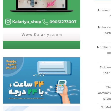
Increase
r
Mubaraka
part
Morche K
pl
Goldsmi
their
The
company
Isfah
Dr. Mo