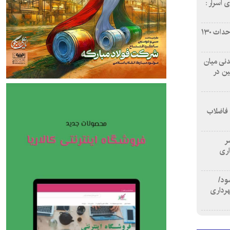
 اسرار :
بازآفرینی محله همت‌آباد اصفهان با احداث ۱۳۰
 آشامیدنی میان
ین در
 فاضلاب
سر
اری
ود/
هرداری