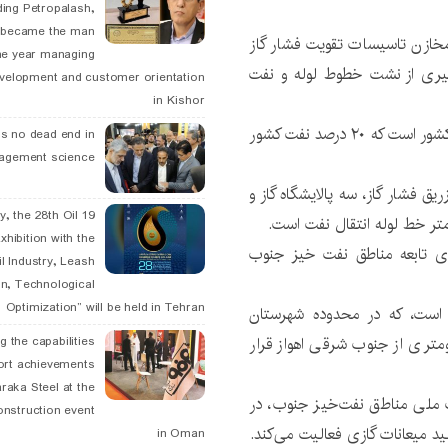
ding Petropalash,
, became the man
وط لوله و مخازن تاسیسات تقویت فشار گاز
he year managing
یری از نشت خطوط لوله و نفت
velopment and customer orientation
in Kishor
نفت و گاز گچساران یکی از پنج شرکت بهره بردار بزرگ در کشور است که ۲۰ درصد نفت کشور
is no dead end in
agement science
داری، ۱۰ واحد تقویت و تزریق فشار گاز، سه پالایشگاه گاز و
May, the 28th Oil
xhibition with the
ای تابعه مناطق نفت خیز جنوب
l Industry, Leash
n, Technological
Optimization” will be held in Tehran
 است، که در محدوده شهرستان
ستان کهگیلویه و بویراحمد و در فاصله ۲۲۰ کیلومتری از جنوب شرقی اهواز قرار
g the capabilities
ort achievements
raka Steel at the
ت ملی مناطق نفت‌خیز جنوب، در
onstruction event
ید میعانات گازی فعالیت می‌کند.
in Oman