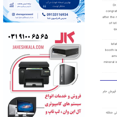
Dr
congra
after the 
of Is
qu
Isfa
booth is
amo
mineral i
ا قهرمان جام
ی منطقه