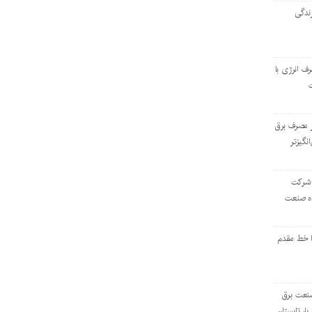
ندگی
رف انرژی با
ر مصرف برق
انگیزتر
 شرکت
ده صنعت
ا خط مقدم
 صنعت برق
بار تابستان