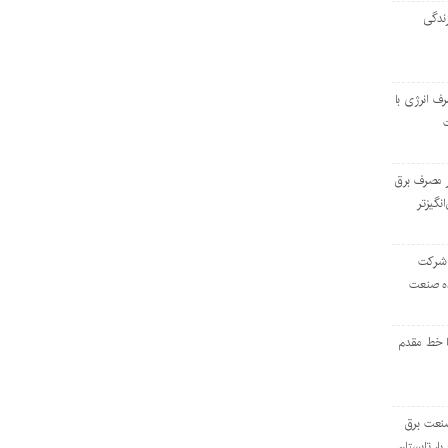
ندگی
رف انرژی با
ر مصرف برق
انگیزتر
 شرکت
ده صنعت
ا خط مقدم
 صنعت برق
بار تابستان