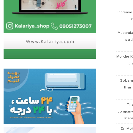
Increase
r
Mubaraka
part
Morche K
pl
Goldsmi
their
The
company
Isfah
Dr. Mo