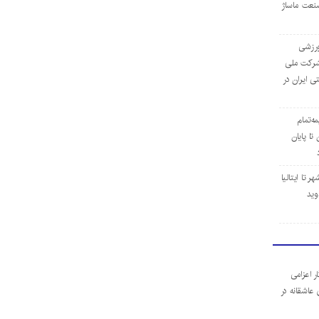
نعت ماساژ
‌ورزشی
ن شرکت ملی
ی ایران در
مه‌تمام
ا پایان
 تا ایتالیا
وید
ر اعزامی
 عاشقانه در