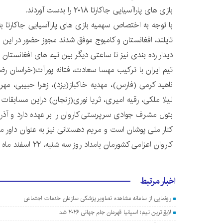
بازی های پاراآسیایی جاکارتا ۲۰۱۸ را بدست آوردند.
تایلند، افغانستان و کامبوج موفق شدند مجوز حضور در این ب
دیدار رده بندی نیز تا ساعتی دیگر بین تیم های افغانستان و
تیم ایران با ترکیب مهسا سعادت، فتانه پورآت(خراسان ⁭رضو
ناهید کرمی (فارس)، مهدیه خاکباز(یزد)، زهرا حبیبی، مهر
لیلا ملکی، رقیه امیری، ثریا نوری(زنجان) دراین مسابقات
بتول مشرف جوادی سرپرستی کاروان را بر عهده دارد و آذر ه
کنار ملی پوشان است و مریم دهستانی نیز به عنوان داور م
کاروان اعزامی کشورمان بامداد روز سه شنبه، ۲۲ اسفند ماه به میهن بازمی گردد
اخبار مرتبط
رونمایی از سامانه مشاهده تصاویر پزشکی سازمان خدمات اجتماعی
لایق‌ترین تیم؛ اسپانیا قهرمان جام جهانی ۲۰۲۶ شد