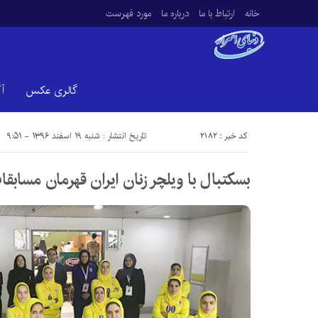
خانه
ارتباط با ما
درباره ما
مورد فهرست
گالری عکس
آ
کد خبر : 2182
تاریخ انتشار : شنبه ۱۹ اسفند ۱۳۹۶ - ۹:۵۱
بسکتبال با ویلچر زنان ایران قهرمان مسابقا