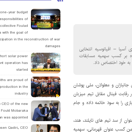
 one-year budget
esponsibilities of
collective Foulad
 with the goal of
icipation in the reconstruction of war
damages
 آسیا – اقیانوسیه انتخابی
علاوه بر کسب سهمیه مسابقات
hort solar power
ant operation has
started
ths are proud of
ی جانبازان و معلولان، ملی پوشان
 production in the
ر رقابت فینال مقابل تیم میزبان
industry
لند) به میدان رفته و موفق شدند با نتیجه ۴۳ بر۲۷ بازی را به سود خاتمه داده و جام
 CEO of the new
 Fould Mobaraka
an was appointed
وان از سد تیم های تایلند، هند،
hsen Qadiri, CEO
 گذشتند و با ۶ برد پیاپی، ضمن کسب عنوان قهرمانی، سهمیه