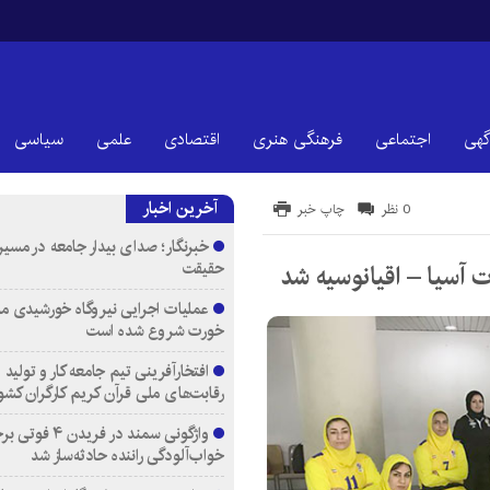
گهی
اجتماعی
فرهنگی هنری
اقتصادی
علمی
سیاسی
آخرین اخبار
0 نظر
چاپ خبر
خبرنگار؛ صدای بیدار جامعه در مسیر
حقیقت
ت آسیا – اقیانوسیه شد
عملیات اجرایی نیروگاه خورشیدی م
خورت شروع شده است
افتخارآفرینی تیم جامعه کار و تولید 
رقابت‌های ملی قرآن کریم کارگران کشو
واژگونی سمند در فری
خواب‌آلودگی راننده حادثه‌ساز شد