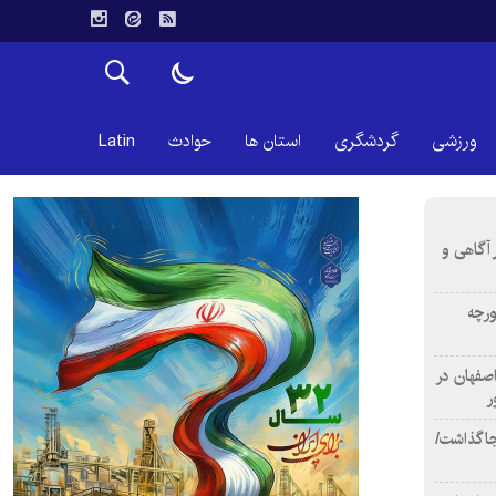
ورزشی
گردشگری
استان ها
حوادث
Latin
 آگاهی و
ورچه
اصفهان در
ر
دن ۴ فوتی برجا گذاشت/