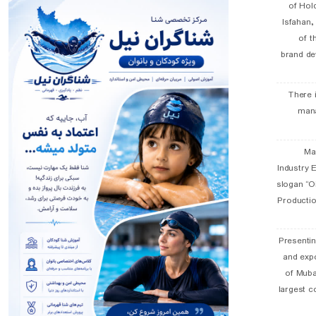
of Hol
Isfahan
of t
brand de
There 
man
19 
Industry E
slogan “Oi
Productio
Presentin
and exp
of Muba
largest c