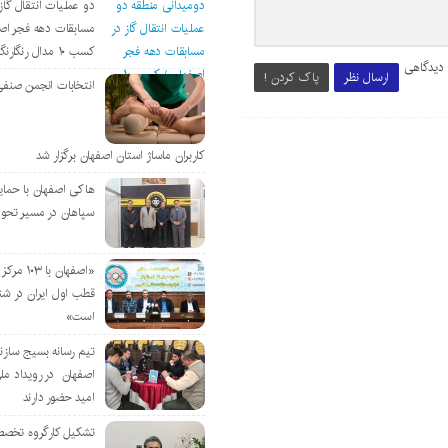
دو عملیات انتقال گاز 
مسابقات دهه فجر اص
کسب ۱۰ مدال رنگارنگ
 دیدگاهی
ارسال نظر
پاک کردن !
انتخابات انجمن صنفی
کاربران ماساژ استان اصفهان برگزار شد
هاکی اصفهان با حمای
سپاهان در مسیر تحو
«اصفهان با 
قطب اول ایران در شن
است»
تیم رسانه بسیج سازن
اصفهان در رویداد مل
امید حضور دارند
تشکیل کارگروه تخصص