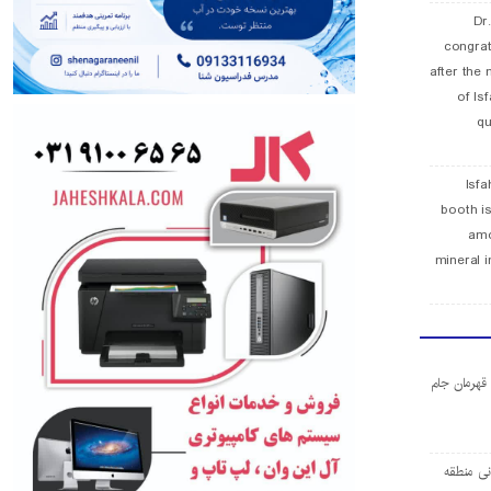
Dr
congra
after the 
of Is
qu
Isfa
booth is
amo
mineral i
ا قهرمان جام
ی منطقه