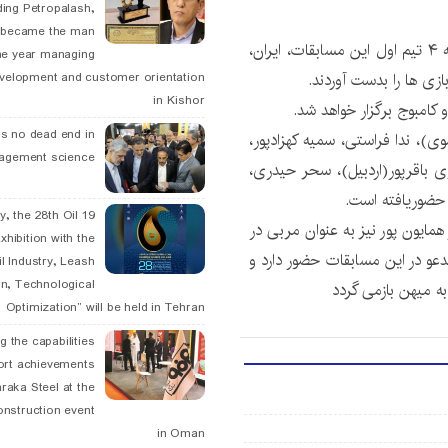
ding Petropalash,
, became the man
با توجه به اختصاص سهمیه بازی های پاراآسیایی جاکارتا به ۴ تیم اول این مسابقات، ایران،
he year managing
ازی ها را بدست آوردند.
velopment and customer orientation
in Kishor
 کامبوج برگزار خواهد شد.
is no dead end in
ی)، ندا فراستی، سمیه کهزادپور،
agement science
ی باقرپور(اردبیل)، سحر حیدری،
 حضوریافته است.
May, the 28th Oil
مایون پور نیز به عنوان مربی در
xhibition with the
دعو در این مسابقات حضور دارد و
l Industry, Leash
n, Technological
Optimization” will be held in Tehran
g the capabilities
ort achievements
raka Steel at the
onstruction event
in Oman