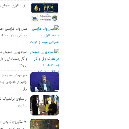
برق و انرژی، جریان ز
مهار روند افزایشی مص
همراهی مردم و دولت
صرفه‌جویی همزمان د
و گاز زمستانمان را دل‌
می‌کند
خبر خوش مدیرعامل
توانیر در خصوص آین
برق
از سکوی پارالمپیک ت
پایداری
۱۴ مگاپروژه‌ کلیدی
برای عبور ایمن از اوج 