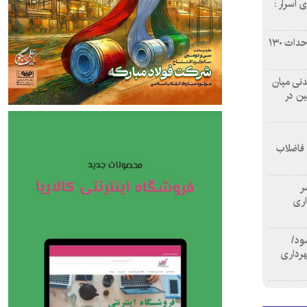
 اسرار :
بازآفرینی محله همت‌آباد اصفهان با احداث ۱۳۰
 آشامیدنی میان
ین در
 فاضلاب
سر
اری
ود/
هرداری