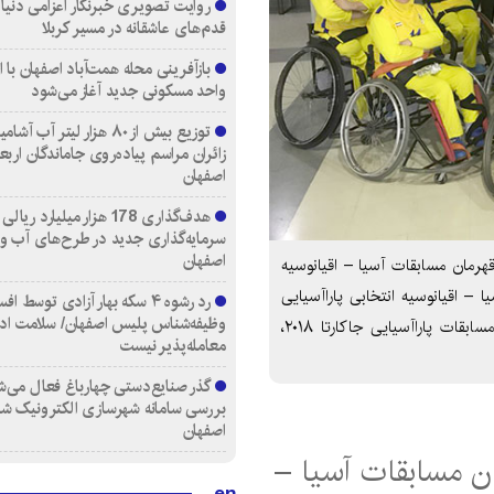
روایت تصویری خبرنگار اعزامی دنیای
قدم‌های عاشقانه در مسیر کربلا
واحد مسکونی جدید آغاز می‌شود
توزیع بیش از ۸۰ هزار لیتر آب
زائران مراسم پیاده‌روی جاماندگان اربع
اصفهان
هدف‌گذاری 178 هزار میلیارد ریالی
سرمایه‌گذاری جدید در طرح‌های آب و
اصفهان
 قهرمان مسابقات آسیا – اقیانوسیه
 – اقیانوسیه انتخابی پاراآسیایی
رد رشوه ۴ سکه بهار آزادی توسط اف
وظیفه‌شناس پلیس اصفهان/ سلامت اد
جارکاتا با غلبه بر تیم تایلند میزبان علاوه بر کسب سهمیه مسابقات پاراآسیایی جاکارتا ۲۰۱۸،
معامله‌پذیر نیست
گذر صنایع‌دستی چهارباغ فعال می‌ش
بررسی سامانه شهرسازی الکترونیک ش
اصفهان
ان مسابقات آسیا –
en