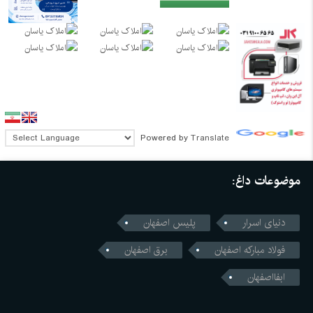
Powered by
Translate
موضوعات داغ:
دنیای اسرار
پلیس اصفهان
فولاد مبارکه اصفهان
برق اصفهان
ابفااصفهان