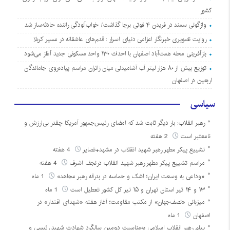
کشور
واژگونی سمند در فریدن ۴ فوتی برجا گذاشت/ خواب‌آلودگی راننده حادثه‌ساز شد
روایت تصویری خبرنگار اعزامی دنیای اسرار : قدم‌های عاشقانه در مسیر کربلا
بازآفرینی محله همت‌آباد اصفهان با احداث ۱۳۰ واحد مسکونی جدید آغاز می‌شود
توزیع بیش از ۸۰ هزار لیتر آب آشامیدنی میان زائران مراسم پیاده‌روی جاماندگان
اربعین در اصفهان
سیاسی
رهبر انقلاب: بار دیگر ثابت شد که امضای رئیس‌جمهور آمریکا چقدر بی‌ارزش و
نامعتبر است
2 هفته
تشییع پیکر مطهر رهبر شهید انقلاب در مشهد+تصایر
4 هفته
مراسم تشییع پیکر مطهر رهبر شهید انقلاب درنجف اشرف
4 هفته
«وداعی به وسعت ایران؛ اشک و حماسه در بدرقه رهبر مجاهد»
1 ماه
۱۳ و ۱۴ تیر استان تهران و ۱۵ تیر کل کشور تعطیل است
1 ماه
میزبانی «نصف‌جهان» از مکتب مقاومت؛ آغاز هفته «شهدای اقتدار» در
اصفهان
1 ماه
پیام رهبر انقلاب اسلامی به‌مناسبت دومین سالگرد شهادت شهید رئیسی و