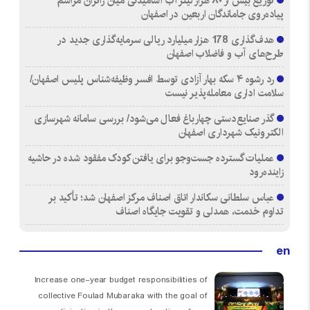
توزیع بیش از ۸۰ هزار لیتر آب آشامیدنی میان زائران مراسم
پیاده‌روی جاماندگان اربعین در اصفهان
هدف‌گذاری 178 هزار میلیارد ریالی سرمایه‌گذاری جدید در
طرح‌های آب و فاضلاب اصفهان
رد رشوه ۴ سکه بهار آزادی توسط افسر وظیفه‌شناس پلیس اصفهان/
سلامت اداری معامله‌پذیر نیست
گذر صنایع‌دستی چهارباغ فعال می‌شود/ بررسی سامانه شهرسازی
الکترونیک شهرداری اصفهان
عملیات گسترده جست‌وجو برای یافتن کودک مفقود شده در حاشیه
زاینده‌رود
عباس سلطانی سکاندار اتاق اصناف مرکز اصفهان شد؛ تأکید بر
تداوم خدمت، همدلی و تقویت جایگاه اصناف
en
Increase one-year budget responsibilities of
collective Foulad Mubaraka with the goal of