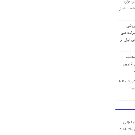
ی برای
نعت ماساژ
‌ورزشی
ن شرکت ملی
ی ایران در
مه‌تمام
ا پایان
 تا ایتالیا
وید
ر اعزامی
 عاشقانه در