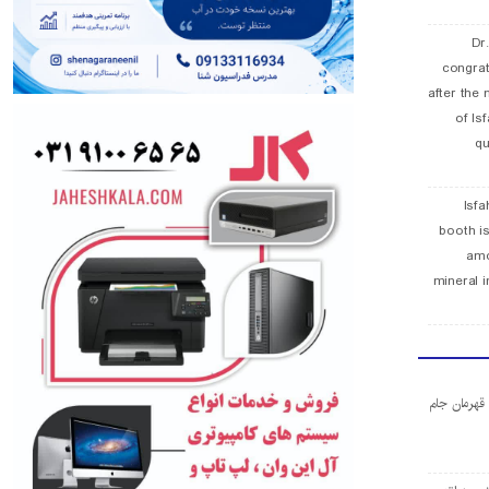
Dr
congra
after the 
of Is
qu
Isfa
booth is
amo
mineral i
ا قهرمان جام