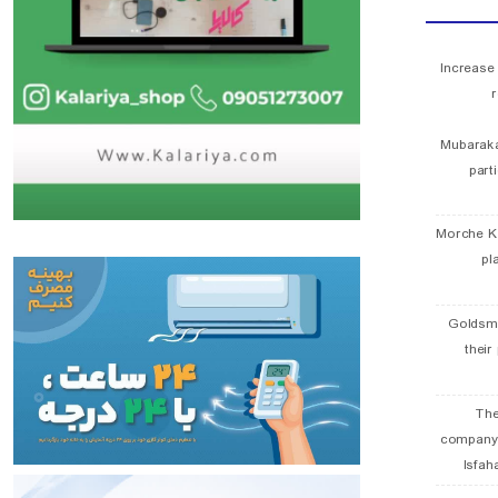
Increase
r
Mubaraka
part
Morche K
pl
Goldsmi
their
The
company
Isfah