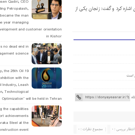
hsen Qadiri, CEO
شاره کرد و گفت: زنجان یکی از
ding Petropalash,
, became the man
he year managing
velopment and customer orientation
in Kishor
is no dead end in
agement science
May, the 28th Oil
ن است
xhibition with the
l Industry, Leash
n, Technological
اه
Optimization” will be held in Tehran
g the capabilities
ort achievements
raka Steel at the
انتظار بررسی : 0
مجموع نظرات : 0
onstruction event