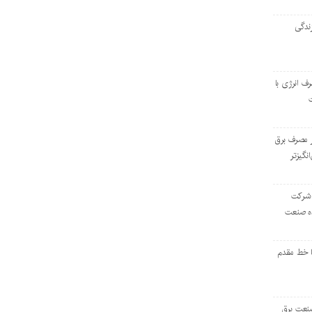
ندگی
رف انرژی با
ر مصرف برق
انگیزتر
 شرکت
ده صنعت
ا خط مقدم
 صنعت برق