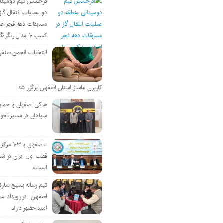
درخشش تیم دومیدان
دو عملیات انتقال گاز 
مسابقات دهه فجر اص
کسب ۱۰ مدال رنگارنگ
انتخابات انجمن صنفی
کاربران ماساژ استان اصفهان برگزار شد
هاکی اصفهان با حمای
سپاهان در مسیر تحو
«اصفهان با 
قطب اول ایران در شن
است»
تیم رسانه بسیج سازن
اصفهان در رویداد مل
امید حضور دارند