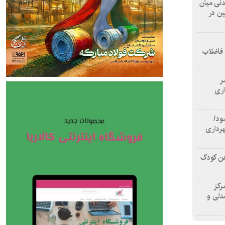
 آشامیدنی میان
ین در
 فاضلاب
سر
اری
ود/
هرداری
تن کودک
رکز
دلی و