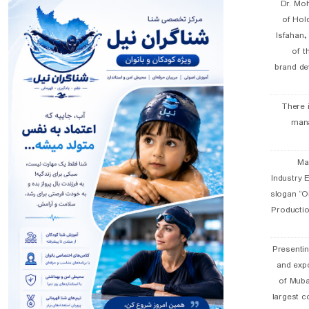
Dr. Mo
of Hol
Isfahan
of t
brand de
There 
man
19 
Industry E
slogan “Oi
Productio
Presentin
and exp
of Muba
largest c