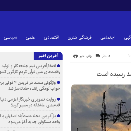
گهی
اجتماعی
فرهنگی هنری
اقتصادی
علمی
سیاسی
آخرین اخبار
0 نظر
چاپ خبر
افتخارآفرینی تیم جامعه کار و تولید 
رقابت‌های ملی قرآن کریم کارگران کشو
واژگونی سمند در فری
خواب‌آلودگی راننده حادثه‌ساز شد
روایت تصویری خبرنگار اعزامی دنیای
قدم‌های عاشقانه در مسیر کربلا
واحد مسکونی جدید آغاز می‌شود