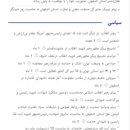
هلال‌احمر استان اصفهان، مأموریت خود را با موفقیت به پایان رساند.
پیام تبریک مدیر کل صنعت، معدن و تجارت استان اصفهان به مناسبت روز خبرنگار
سیاسی
رهبر انقلاب: بار دیگر ثابت شد که امضای رئیس‌جمهور آمریکا چقدر بی‌ارزش و
نامعتبر است
3 هفته
تشییع پیکر مطهر رهبر شهید انقلاب در مشهد+تصایر
1 ماه
مراسم تشییع پیکر مطهر رهبر شهید انقلاب درنجف اشرف
1 ماه
«وداعی به وسعت ایران؛ اشک و حماسه در بدرقه رهبر مجاهد»
1 ماه
۱۳ و ۱۴ تیر استان تهران و ۱۵ تیر کل کشور تعطیل است
1 ماه
میزبانی «نصف‌جهان» از مکتب مقاومت؛ آغاز هفته «شهدای اقتدار» در
اصفهان
2 ماه
پیام رهبر انقلاب اسلامی به‌مناسبت دومین سالگرد شهادت شهید رئیسی و
بزرگداشت شهدای خدمت
2 ماه
پیام وبیانیه تسلیت از طرف روابط عمومی و تبلیغات سپاه حضرت صاحب
الزمان عج استان اصفهان به مناسبت سالروز شهادت رئیس‌جمهور شهید آیت الله
رئیسی و شهدای خدمت
2 ماه
پیام آیت الله سیّدمجتبی خامنه‌ای به مناسبت ۲۵ اردیبهشت ماه، روز