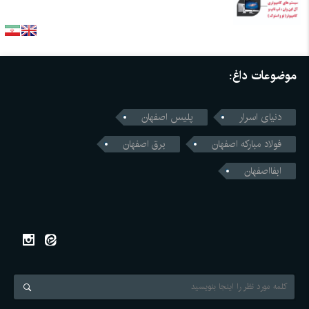
موضوعات داغ:
دنیای اسرار
پلیس اصفهان
فولاد مبارکه اصفهان
برق اصفهان
ابفااصفهان