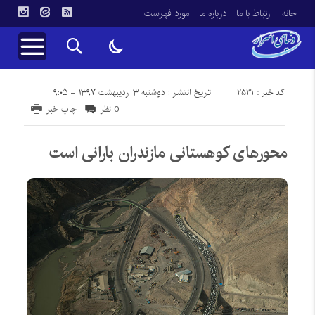
خانه
ارتباط با ما
درباره ما
مورد فهرست
کد خبر : 2531
تاریخ انتشار : دوشنبه ۳ اردیبهشت ۱۳۹۷ - ۹:۰۵
0 نظر
چاپ خبر
محورهای کوهستانی مازندران بارانی است