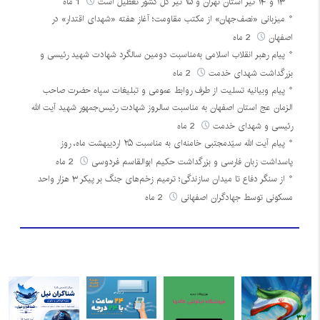
۱۳ و ۱۴ تیر استان تهران و ۱۵ تیر کل کشور تعطیل است
1 ماه
میزبانی «نصف‌جهان» از مکتب مقاومت؛ آغاز هفته «شهدای اقتدار» در
اصفهان
2 ماه
پیام رهبر انقلاب اسلامی به‌مناسبت دومین سالگرد شهادت شهید رئیسی و
بزرگداشت شهدای خدمت
2 ماه
پیام وبیانیه تسلیت از طرف روابط عمومی و تبلیغات سپاه حضرت صاحب
الزمان عج استان اصفهان به مناسبت سالروز شهادت رئیس‌جمهور شهید آیت الله
رئیسی و شهدای خدمت
2 ماه
پیام آیت الله سیّدمجتبی خامنه‌ای به مناسبت ۲۵ اردیبهشت ماه، روز
پاسداشت زبان فارسی و بزرگداشت حکیم ابوالقاسم فردوسی
2 ماه
از سنگر دفاع تا میدان سازندگی؛ ترمیم زخم‌های جنگ بر پیکر ۳ هزار واحد
مسکونی توسط جهادگران اصفهانی
2 ماه