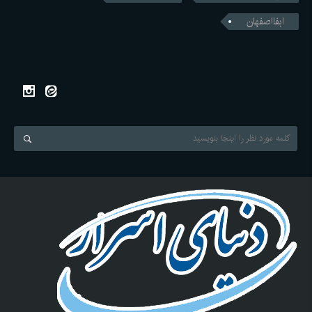
ابفااصفهان