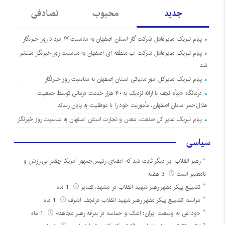
جدید
محبوب
تصادفی
پیام تبریک مدیرعامل شرکت گاز استان اصفهان به مناسبت ۱۷ مرداد روز خبرنگار
پیام تبریک مدیرعامل شرکت آب منطقه ای اصفهان به مناسبت روز خبرنگار منتشر
شد
پیام تبریک مدیرکل امور مالیاتی استان اصفهان به مناسبت روز خبرنگار
درمانگاه «نبأ» نجف با ارائه نزدیک به ۴۰ هزار خدمت درمانی توسط جمعیت
هلال‌احمر استان اصفهان، مأموریت خود را با موفقیت به پایان رساند.
پیام تبریک مدیر کل صنعت، معدن و تجارت استان اصفهان به مناسبت روز خبرنگار
سیاسی
رهبر انقلاب: بار دیگر ثابت شد که امضای رئیس‌جمهور آمریکا چقدر بی‌ارزش و
نامعتبر است
3 هفته
تشییع پیکر مطهر رهبر شهید انقلاب در مشهد+تصایر
1 ماه
مراسم تشییع پیکر مطهر رهبر شهید انقلاب درنجف اشرف
1 ماه
«وداعی به وسعت ایران؛ اشک و حماسه در بدرقه رهبر مجاهد»
1 ماه