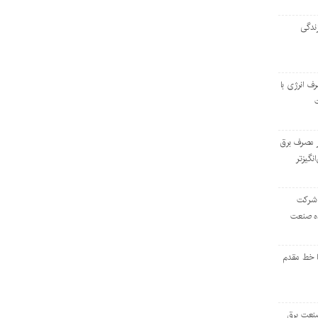
ندگی
رف انرژی با
ر مصرف برق
انگیزتر
 شرکت
ده صنعت
ا خط مقدم
 صنعت برق