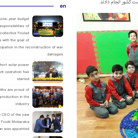
کشور انجام دادند.
en
 one-year budget
esponsibilities of
collective Foulad
 with the goal of
icipation in the reconstruction of war
damages
hort solar power
ant operation has
started
ths are proud of
 production in the
industry
 CEO of the new
 Fould Mobaraka
an was appointed