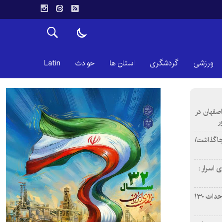
ورزشی
گردشگری
استان ها
حوادث
Latin
اصفهان در
ر
دن ۴ فوتی برجا گذاشت/
 اسرار :
بازآفرینی محله همت‌آباد اصفهان با احداث ۱۳۰