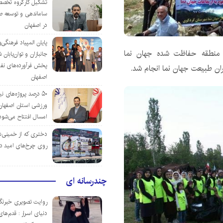
تشکیل کارگروه تخصص
ساماندهی و توسعه ص
در اصفهان
پایان المپیاد فرهنگی
ت منطقه حفاظت شده جهان نما
جانبازان و توان‌یابا
پخش فرآورده‌های نفت
ان طبیعت جهان نما انجام شد.
اصفهان
۵۰ درصد پروژه‌های نی
ورزشی استان اصفهان ت
امسال افتتاح می‌شود
دختری که از خمینی‌شهر
روی چرخ‌های امید د
چندرسانه ای
روایت تصویری خبرنگا
دنیای اسرار : قدم‌های