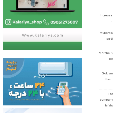
Increase
r
Mubaraka
part
Morche K
pl
Goldsmi
their
The
company
Isfah