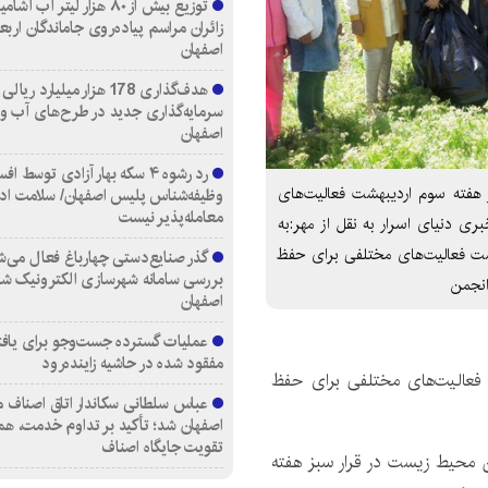
توزیع بیش از ۸۰ هزار لیتر آب
زائران مراسم پیاده‌روی جاماندگان اربع
اصفهان
هدف‌گذاری 178 هزار میلیارد ریالی
سرمایه‌گذاری جدید در طرح‌های آب و
اصفهان
رد رشوه ۴ سکه بهار آزادی توسط اف
 هفته سوم اردیبهشت فعالیت‌های
وظیفه‌شناس پلیس اصفهان/ سلامت اد
معامله‌پذیر نیست
ی دنیای اسرار به نقل از مهر:به
ت فعالیت‌های مختلفی برای حفظ
گذر صنایع‌دستی چهارباغ فعال می‌ش
بررسی سامانه شهرسازی الکترونیک ش
انجمن
اصفهان
عملیات گسترده جست‌وجو برای یاف
مفقود شده در حاشیه زاینده‌رود
فعالیت‌های مختلفی برای حفظ
عباس سلطانی سکاندار اتاق اصناف م
اصفهان شد؛ تأکید بر تداوم خدمت، هم
تقویت جایگاه اصناف
ان محیط زیست در قرار سبز هفته