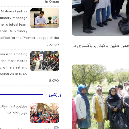
in Oman
. Mohsen Qadiri’s
tulatory message
men’s futsal team
fahan Oil Refinery
alified for the Premier League of the
 شیروان استان خراسان شمالی طی همایش ۴۸ انجمن طنین پاکبانان، پاکسازی در
country
han iron smelting
 the most visited
ng the steel and
ndustries in IRAN
EXPO
ورزشی
لایق‌ترین تیم؛ اسپانی
جهانی ۲۰۲۶ شد