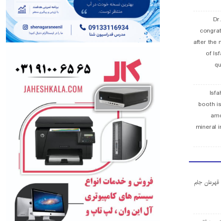
Dr
congra
after the 
of Is
qu
Isfa
booth is
amo
mineral i
ا قهرمان جام