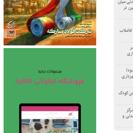
 آشامیدنی میان
ین در
 فاضلاب
سر
اری
ود/
هرداری
تن کودک
رکز
دلی و