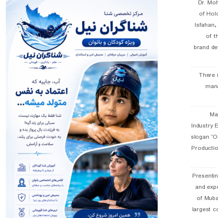
Dr. Mo
of Hol
Isfahan
of t
brand de
There 
man
19 
Industry E
slogan “Oi
Productio
Presentin
and exp
of Muba
largest c