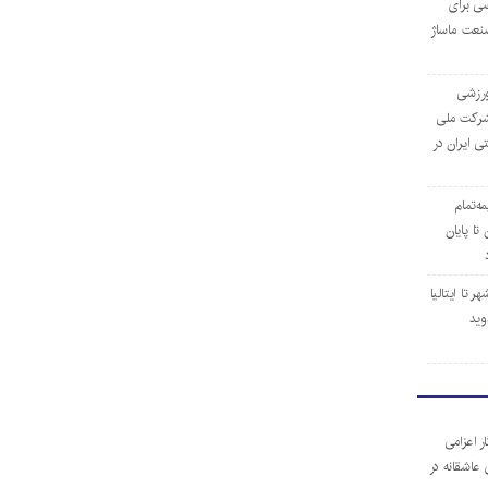
ی برای
نعت ماساژ
‌ورزشی
ن شرکت ملی
ی ایران در
مه‌تمام
ا پایان
 تا ایتالیا
وید
ر اعزامی
 عاشقانه در