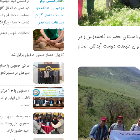
درخشش تیم دومیدان
دو عملیات انتقال گاز 
مسابقات دهه فجر اص
کسب ۱۰ مدال رنگارنگ
انتخابات انجمن صنفی
زان دبستان حضرت فاطمه(س) در
نوان طبیعت دوست آبدانان انجام
کاربران ماساژ استان اصفهان برگزار شد
هاکی اصفهان با حمای
سپاهان در مسیر تحو
«اصفهان با 
قطب اول ایران در شن
است»
تیم رسانه بسیج سازن
اصفهان در رویداد مل
امید حضور دارند