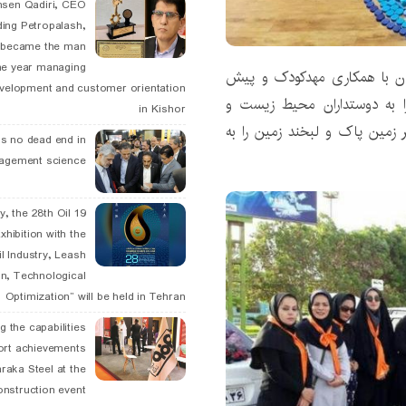
hsen Qadiri, CEO
ding Petropalash,
, became the man
he year managing
لان با همکاری مهدکودک و پیش
velopment and customer orientation
ا به دوستداران محیط زیست و
in Kishor
ر زمین پاک و لبخند زمین را به
is no dead end in
agement science
May, the 28th Oil
xhibition with the
l Industry, Leash
n, Technological
Optimization” will be held in Tehran
g the capabilities
ort achievements
raka Steel at the
onstruction event