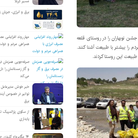
مسیر کربلا
برق و انرژی، جریان ز
ن نوبهاران را در روستای قلعه
مهار روند افزایشی مص
همراهی مردم و دولت
م را بیشتر با طبیعت آشنا کنند.
 طبیعت این روستا کردند.
صرفه‌جویی همزمان د
و گاز زمستانمان را دل‌
می‌کند
خبر خوش مدیرعامل
توانیر در خصوص آین
برق
از سکوی پارالمپیک ت
پایداری
۱۴ مگاپروژه‌ کلیدی