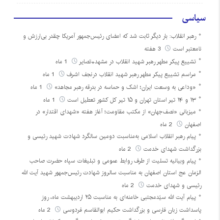
سیاسی
رهبر انقلاب: بار دیگر ثابت شد که امضای رئیس‌جمهور آمریکا چقدر بی‌ارزش و
نامعتبر است
3 هفته
تشییع پیکر مطهر رهبر شهید انقلاب در مشهد+تصایر
1 ماه
مراسم تشییع پیکر مطهر رهبر شهید انقلاب درنجف اشرف
1 ماه
«وداعی به وسعت ایران؛ اشک و حماسه در بدرقه رهبر مجاهد»
1 ماه
۱۳ و ۱۴ تیر استان تهران و ۱۵ تیر کل کشور تعطیل است
1 ماه
میزبانی «نصف‌جهان» از مکتب مقاومت؛ آغاز هفته «شهدای اقتدار» در
اصفهان
2 ماه
پیام رهبر انقلاب اسلامی به‌مناسبت دومین سالگرد شهادت شهید رئیسی و
بزرگداشت شهدای خدمت
2 ماه
پیام وبیانیه تسلیت از طرف روابط عمومی و تبلیغات سپاه حضرت صاحب
الزمان عج استان اصفهان به مناسبت سالروز شهادت رئیس‌جمهور شهید آیت الله
رئیسی و شهدای خدمت
2 ماه
پیام آیت الله سیّدمجتبی خامنه‌ای به مناسبت ۲۵ اردیبهشت ماه، روز
پاسداشت زبان فارسی و بزرگداشت حکیم ابوالقاسم فردوسی
2 ماه