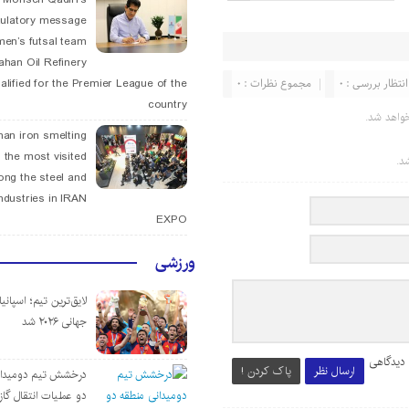
tulatory message
men’s futsal team
fahan Oil Refinery
انتظار بررسی : 0
مجموع نظرات : 0
alified for the Premier League of the
country
واهد شد.
han iron smelting
 the most visited
د.
ng the steel and
ndustries in IRAN
EXPO
ورزشی
لایق‌ترین تیم؛ اسپانی
جهانی ۲۰۲۶ شد
 دیدگاهی
ارسال نظر
پاک کردن !
درخشش تیم دومیدان
دو عملیات انتقال گاز 