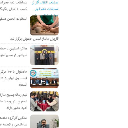
مسابقات دهه فجر اص
کسب ۱۰ مدال رنگارنگ
انتخابات انجمن صنفی
کاربران ماساژ استان اصفهان برگزار شد
هاکی اصفهان با حمای
سپاهان در مسیر تحو
«اصفهان با 
قطب اول ایران در شن
است»
تیم رسانه بسیج سازن
اصفهان در رویداد مل
امید حضور دارند
تشکیل کارگروه تخصص
ساماندهی و توسعه ص