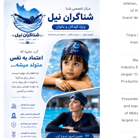
Isfahan
of t
brand de
There 
man
19 
Industry E
slogan “Oi
Productio
Presentin
and exp
of Muba
largest c
Dr