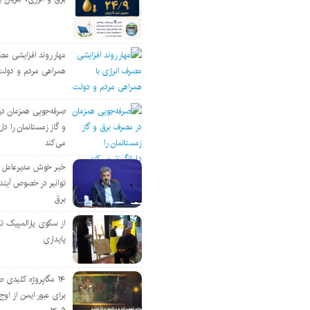
مهار روند افزایشی مص
همراهی مردم و دولت
صرفه‌جویی همزمان د
و گاز زمستانمان را دل‌
می‌کند
خبر خوش مدیرعامل
توانیر در خصوص آین
برق
از سکوی پارالمپیک ت
پایداری
۱۴ مگاپروژه‌ کلیدی
برای عبور ایمن از اوج 