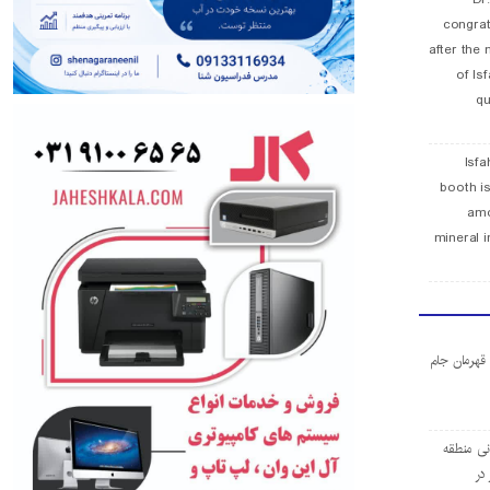
congra
after the 
of Is
qu
Isfa
booth is
amo
mineral i
ا قهرمان جام
ی منطقه
در