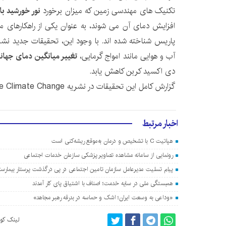
تکنیک های مهندسی زمین که میزان برخورد
نور خورشید ب
افزایش دمای آن می شوند، به عنوان یکی از راهکارهای مو
پاریس شناخته شده اند. با وجود این، تحقیقات جدید نشان
آب و هوایی مانند امواج گرمایی،
تغییر میانگین دمای جهان
دی اکسید کربن کاهش یابد.
گزارش کامل این تحقیقات در نشریه Nature Climate Change منتشر شده است.
اخبار مرتبط
هپاتیت C با تشخیص و درمان به‌موقع ریشه‌کنی است
رونمایی از سامانه مشاهده تصاویر پزشکی سازمان خدمات اجتماعی
پیام تسلیت مدیرعامل سازمان تامین اجتماعی در پی درگذشت پرستار بیمارس
همبستگی ملی در سایه خدمت؛ اصناف با اشتیاق پای کار آمدند
«وداعی به وسعت ایران؛ اشک و حماسه در بدرقه رهبر مجاهد»
لینک کوت