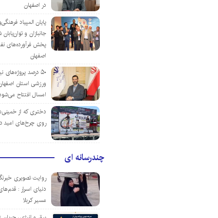
در اصفهان
پایان المپیاد فرهنگی
جانبازان و توان‌یابا
پخش فرآورده‌های نفت
اصفهان
۵۰ درصد پروژه‌های نی
ورزشی استان اصفهان ت
امسال افتتاح می‌شود
دختری که از خمینی‌شهر
روی چرخ‌های امید د
چندرسانه ای
روایت تصویری خبرنگا
دنیای اسرار : قدم‌های
مسیر کربلا
برق و انرژی، جریان ز