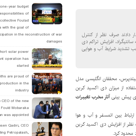
 one-year budget
esponsibilities of
collective Foulad
 with the goal of
ر دادند صرف نظر از کنترل
icipation in the reconstruction of war
ی زمین و کنترل افزایش دما تا ۱٫۵ درجه سانتیگراد، افزایش تراکم دی
damages
جب تشدید شرایط آب و هوایی
hort solar power
ant operation has
started
ths are proud of
سوشیتدپرس، محققان انگلیسی مدل
 production in the
اده از میزان دی اکسید کربن
industry
ای پیش بینی
آثار مخرب تغییرات
 CEO of the new
 Fould Mobaraka
ارتباط بین اتمسفر و آب و هوا
an was appointed
نظر از افزایش دی اکسید کربن
hsen Qadiri, CEO
ding Petropalash,