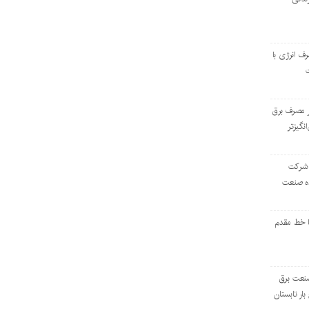
رف انرژی با
ر مصرف برق
انگیزتر
 شرکت
ده صنعت
ا خط مقدم
 صنعت برق
بار تابستان