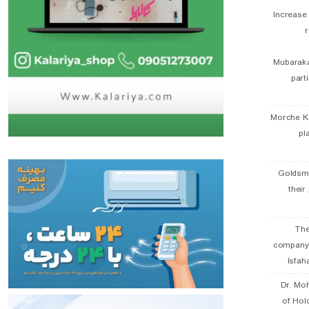
Increase
r
Mubaraka
part
Morche K
pl
Goldsmi
their
The
company
Isfah
Dr. Mo
of Hol