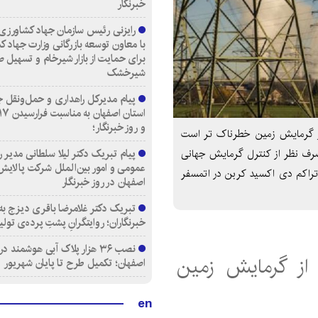
خبرنگار
رایزنی رئیس سازمان جهاد کشاورزی
با معاون توسعه بازرگانی وزارت جهاد 
برای حمایت از بازار شیرخام و تسهیل 
شیرخشک
پیام مدیرکل راهداری و حمل‌ونقل ج
و روز خبرنگار؛
از گرمایش زمین خطرناک تر است
پیام تبریک دکتر لیلا سلطانی مدیر ر
صرف نظر از کنترل گرمایش جهانی
عمومی و امور بین‌الملل شرکت پالای
انتیگراد، افزایش تراکم دی اکسید کربن در اتمسفر
اصفهان در روز خبرنگار
تبریک دکتر غلامرضا باقری دیزج به
خبرنگاران؛ روایتگرانِ پشتِ پرده‌ی تولی
از گرمایش زمین
اصفهان؛ تکمیل طرح تا پایان شهریور
en