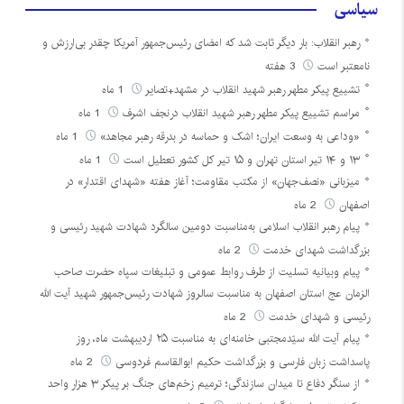
سیاسی
رهبر انقلاب: بار دیگر ثابت شد که امضای رئیس‌جمهور آمریکا چقدر بی‌ارزش و
نامعتبر است
3 هفته
تشییع پیکر مطهر رهبر شهید انقلاب در مشهد+تصایر
1 ماه
مراسم تشییع پیکر مطهر رهبر شهید انقلاب درنجف اشرف
1 ماه
«وداعی به وسعت ایران؛ اشک و حماسه در بدرقه رهبر مجاهد»
1 ماه
۱۳ و ۱۴ تیر استان تهران و ۱۵ تیر کل کشور تعطیل است
1 ماه
میزبانی «نصف‌جهان» از مکتب مقاومت؛ آغاز هفته «شهدای اقتدار» در
اصفهان
2 ماه
پیام رهبر انقلاب اسلامی به‌مناسبت دومین سالگرد شهادت شهید رئیسی و
بزرگداشت شهدای خدمت
2 ماه
پیام وبیانیه تسلیت از طرف روابط عمومی و تبلیغات سپاه حضرت صاحب
الزمان عج استان اصفهان به مناسبت سالروز شهادت رئیس‌جمهور شهید آیت الله
رئیسی و شهدای خدمت
2 ماه
پیام آیت الله سیّدمجتبی خامنه‌ای به مناسبت ۲۵ اردیبهشت ماه، روز
پاسداشت زبان فارسی و بزرگداشت حکیم ابوالقاسم فردوسی
2 ماه
از سنگر دفاع تا میدان سازندگی؛ ترمیم زخم‌های جنگ بر پیکر ۳ هزار واحد