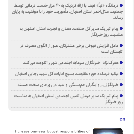
درمانگاه «نبأ» نجف با ارائه نزدیک به ۴۰ هزار خدمت درمانی توسط
جمعیت هلال‌احمر استان اصفهان، مأموریت خود را با موفقیت به پایان
رساند.
پیام تبریک مدیر کل صنعت، معدن و تجارت استان اصفهان به
مناسبت روز خبرنگار
عامل افزایش قبوض برخی مشترکان، عبور از الگوی مصرف در
تابستان است
معرک‌نژاد: خبرنگاران سرمایه اجتماعی شهر را تقویت می‌کنند
بیانیه فرمانده حوزه مقاومت بسیج ادارات کل شهید رجایی اصفهان
خبرنگاران، روایتگران هم‌بستگی و امید در روزهای سخت هستند
پیام تبریک مدیر درمان تامین اجتماعی استان اصفهان به مناسبت
روز خبرنگار
en
Increase one-year budget responsibilities of