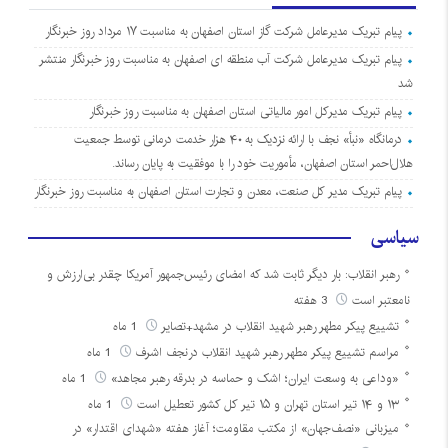
پیام تبریک مدیرعامل شرکت گاز استان اصفهان به مناسبت ۱۷ مرداد روز خبرنگار
پیام تبریک مدیرعامل شرکت آب منطقه ای اصفهان به مناسبت روز خبرنگار منتشر
شد
پیام تبریک مدیرکل امور مالیاتی استان اصفهان به مناسبت روز خبرنگار
درمانگاه «نبأ» نجف با ارائه نزدیک به ۴۰ هزار خدمت درمانی توسط جمعیت
هلال‌احمر استان اصفهان، مأموریت خود را با موفقیت به پایان رساند.
پیام تبریک مدیر کل صنعت، معدن و تجارت استان اصفهان به مناسبت روز خبرنگار
سیاسی
رهبر انقلاب: بار دیگر ثابت شد که امضای رئیس‌جمهور آمریکا چقدر بی‌ارزش و
نامعتبر است
3 هفته
تشییع پیکر مطهر رهبر شهید انقلاب در مشهد+تصایر
1 ماه
مراسم تشییع پیکر مطهر رهبر شهید انقلاب درنجف اشرف
1 ماه
«وداعی به وسعت ایران؛ اشک و حماسه در بدرقه رهبر مجاهد»
1 ماه
۱۳ و ۱۴ تیر استان تهران و ۱۵ تیر کل کشور تعطیل است
1 ماه
میزبانی «نصف‌جهان» از مکتب مقاومت؛ آغاز هفته «شهدای اقتدار» در