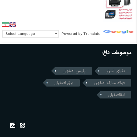
Powered by
Translate
موضوعات داغ:
دنیای اسرار
پلیس اصفهان
فولاد مبارکه اصفهان
برق اصفهان
ابفااصفهان