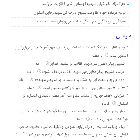
معرک‌نژاد: خبرنگاران سرمایه اجتماعی شهر را تقویت می‌کنند
بیانیه فرمانده حوزه مقاومت بسیج ادارات کل شهید رجایی اصفهان
خبرنگاران، روایتگران هم‌بستگی و امید در روزهای سخت هستند
سیاسی
رهبر انقلاب: بار دیگر ثابت شد که امضای رئیس‌جمهور آمریکا چقدر بی‌ارزش و
نامعتبر است
3 هفته
تشییع پیکر مطهر رهبر شهید انقلاب در مشهد+تصایر
1 ماه
مراسم تشییع پیکر مطهر رهبر شهید انقلاب درنجف اشرف
1 ماه
«وداعی به وسعت ایران؛ اشک و حماسه در بدرقه رهبر مجاهد»
1 ماه
۱۳ و ۱۴ تیر استان تهران و ۱۵ تیر کل کشور تعطیل است
1 ماه
میزبانی «نصف‌جهان» از مکتب مقاومت؛ آغاز هفته «شهدای اقتدار» در
اصفهان
2 ماه
پیام رهبر انقلاب اسلامی به‌مناسبت دومین سالگرد شهادت شهید رئیسی و
بزرگداشت شهدای خدمت
2 ماه
پیام وبیانیه تسلیت از طرف روابط عمومی و تبلیغات سپاه حضرت صاحب
الزمان عج استان اصفهان به مناسبت سالروز شهادت رئیس‌جمهور شهید آیت الله