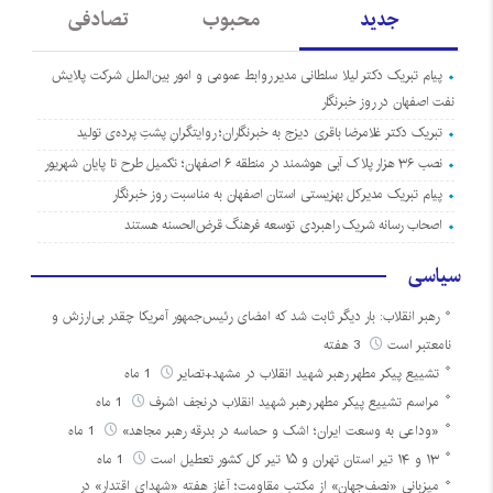
جدید
محبوب
تصادفی
پیام تبریک دکتر لیلا سلطانی مدیر روابط عمومی و امور بین‌الملل شرکت پالایش
نفت اصفهان در روز خبرنگار
تبریک دکتر غلامرضا باقری دیزج به خبرنگاران؛ روایتگرانِ پشتِ پرده‌ی تولید
نصب ۳۶ هزار پلاک آبی هوشمند در منطقه ۶ اصفهان؛ تکمیل طرح تا پایان شهریور
پیام تبریک مدیرکل بهزیستی استان اصفهان به مناسبت روز خبرنگار
اصحاب رسانه شریک راهبردی توسعه فرهنگ قرض‌الحسنه هستند
سیاسی
رهبر انقلاب: بار دیگر ثابت شد که امضای رئیس‌جمهور آمریکا چقدر بی‌ارزش و
نامعتبر است
3 هفته
تشییع پیکر مطهر رهبر شهید انقلاب در مشهد+تصایر
1 ماه
مراسم تشییع پیکر مطهر رهبر شهید انقلاب درنجف اشرف
1 ماه
«وداعی به وسعت ایران؛ اشک و حماسه در بدرقه رهبر مجاهد»
1 ماه
۱۳ و ۱۴ تیر استان تهران و ۱۵ تیر کل کشور تعطیل است
1 ماه
میزبانی «نصف‌جهان» از مکتب مقاومت؛ آغاز هفته «شهدای اقتدار» در