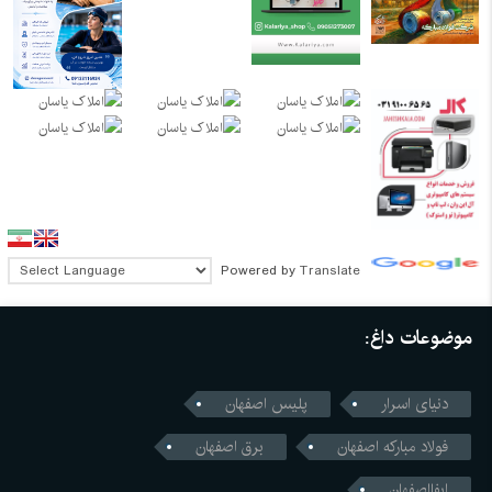
Powered by
Translate
موضوعات داغ:
دنیای اسرار
پلیس اصفهان
فولاد مبارکه اصفهان
برق اصفهان
ابفااصفهان