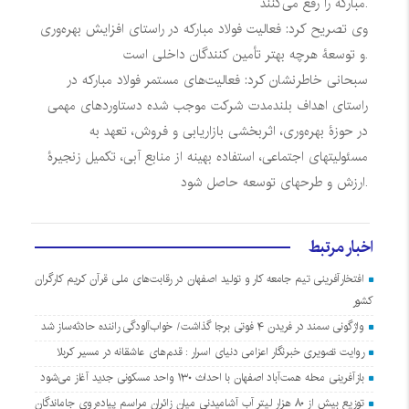
مبارکه را رفع می‌کنند.
وی تصریح کرد: فعالیت فولاد مبارکه در راستای افزایش بهره‌وری
و توسعۀ هرچه بهتر تأمین کنندگان داخلی است.
سبحانی خاطرنشان کرد: فعالیت‌های مستمر فولاد مبارکه در
راستای اهداف بلندمدت شرکت موجب شده دستاوردهای مهمی
در حوزۀ بهره‌وری، اثربخشی بازاریابی و فروش، تعهد به
مسئولیتهای اجتماعی، استفاده بهینه از منابع آبی، تکمیل زنجیرۀ
ارزش و طرحهای توسعه حاصل شود.
اخبار مرتبط
افتخارآفرینی تیم جامعه کار و تولید اصفهان در رقابت‌های ملی قرآن کریم کارگران
کشور
واژگونی سمند در فریدن ۴ فوتی برجا گذاشت/ خواب‌آلودگی راننده حادثه‌ساز شد
روایت تصویری خبرنگار اعزامی دنیای اسرار : قدم‌های عاشقانه در مسیر کربلا
بازآفرینی محله همت‌آباد اصفهان با احداث ۱۳۰ واحد مسکونی جدید آغاز می‌شود
توزیع بیش از ۸۰ هزار لیتر آب آشامیدنی میان زائران مراسم پیاده‌روی جاماندگان