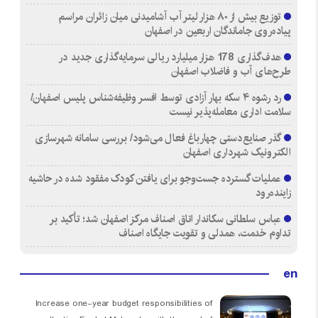
توزیع بیش از ۸۰ هزار لیتر آب آشامیدنی میان زائران مراسم
پیاده‌روی جاماندگان اربعین در اصفهان
هدف‌گذاری 178 هزار میلیارد ریالی سرمایه‌گذاری جدید در
طرح‌های آب و فاضلاب اصفهان
رد رشوه ۴ سکه بهار آزادی توسط افسر وظیفه‌شناس پلیس اصفهان/
سلامت اداری معامله‌پذیر نیست
گذر صنایع‌دستی چهارباغ فعال می‌شود/ بررسی سامانه شهرسازی
الکترونیک شهرداری اصفهان
عملیات گسترده جست‌وجو برای یافتن کودک مفقود شده در حاشیه
زاینده‌رود
عباس سلطانی سکاندار اتاق اصناف مرکز اصفهان شد؛ تأکید بر
تداوم خدمت، همدلی و تقویت جایگاه اصناف
en
Increase one-year budget responsibilities of