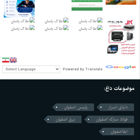
Powered by
Translate
موضوعات داغ:
دنیای اسرار
پلیس اصفهان
فولاد مبارکه اصفهان
برق اصفهان
ابفااصفهان