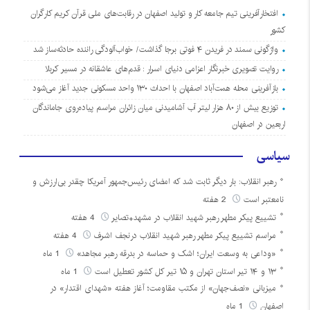
افتخارآفرینی تیم جامعه کار و تولید اصفهان در رقابت‌های ملی قرآن کریم کارگران
کشور
واژگونی سمند در فریدن ۴ فوتی برجا گذاشت/ خواب‌آلودگی راننده حادثه‌ساز شد
روایت تصویری خبرنگار اعزامی دنیای اسرار : قدم‌های عاشقانه در مسیر کربلا
بازآفرینی محله همت‌آباد اصفهان با احداث ۱۳۰ واحد مسکونی جدید آغاز می‌شود
توزیع بیش از ۸۰ هزار لیتر آب آشامیدنی میان زائران مراسم پیاده‌روی جاماندگان
اربعین در اصفهان
سیاسی
رهبر انقلاب: بار دیگر ثابت شد که امضای رئیس‌جمهور آمریکا چقدر بی‌ارزش و
نامعتبر است
2 هفته
تشییع پیکر مطهر رهبر شهید انقلاب در مشهد+تصایر
4 هفته
مراسم تشییع پیکر مطهر رهبر شهید انقلاب درنجف اشرف
4 هفته
«وداعی به وسعت ایران؛ اشک و حماسه در بدرقه رهبر مجاهد»
1 ماه
۱۳ و ۱۴ تیر استان تهران و ۱۵ تیر کل کشور تعطیل است
1 ماه
میزبانی «نصف‌جهان» از مکتب مقاومت؛ آغاز هفته «شهدای اقتدار» در
اصفهان
1 ماه