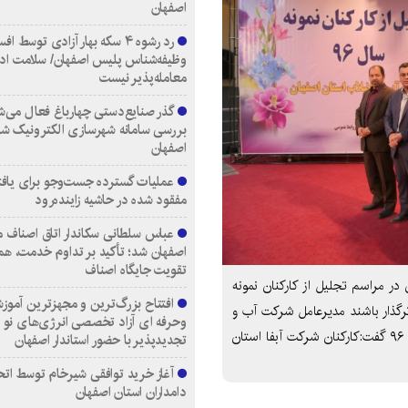
اصفهان
رد رشوه ۴ سکه بهار آزادی توسط اف
وظیفه‌شناس پلیس اصفهان/ سلامت اد
معامله‌پذیر نیست
گذر صنایع‌دستی چهارباغ فعال می‌ش
بررسی سامانه شهرسازی الکترونیک ش
اصفهان
عملیات گسترده جست‌وجو برای یاف
مفقود شده در حاشیه زاینده‌رود
عباس سلطانی سکاندار اتاق اصناف م
اصفهان شد؛ تأکید بر تداوم خدمت، هم
تقویت جایگاه اصناف
در مراسم تجلیل از کارکنان نمونه
افتتاح بزرگ‌ترین و مجهزترین آموزش
اثرگذار باشند مدیرعامل شرکت آب و
وحرفه ای آزاد تخصصی انرژی‌های نو 
فاضلاب استان اصفهان در مراسم تجلیل از کارکنان نمونه سال ۹۶ گفت:کارکنان شرکت آبفا استان
تجدیدپذیر با حضور استاندار اصفهان
آغاز خرید توافقی شیرخام توسط اتح
دامداران استان اصفهان