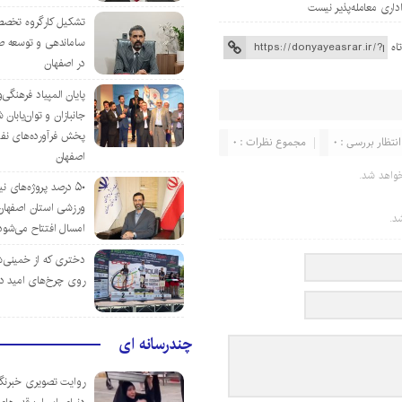
تشکیل کارگروه تخصص
ساماندهی و توسعه ص
اه
در اصفهان
پایان المپیاد فرهنگی
جانبازان و توان‌یابا
پخش فرآورده‌های نفت
انتظار بررسی : 0
مجموع نظرات : 0
اصفهان
واهد شد.
۵۰ درصد پروژه‌های نی
ورزشی استان اصفهان ت
د.
امسال افتتاح می‌شود
دختری که از خمینی‌شهر
روی چرخ‌های امید د
چندرسانه ای
روایت تصویری خبرنگا