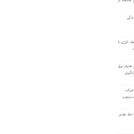
 عاشقانه در
ندگی
رف انرژی با
ر مصرف برق
انگیزتر
 شرکت
ده صنعت
ا خط مقدم