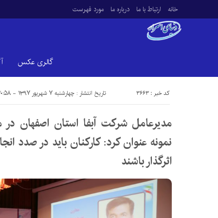
خانه
ارتباط با ما
درباره ما
مورد فهرست
گالری عکس
آ
کد خبر : 3663
تاریخ انتشار : چهارشنبه ۷ شهریور ۱۳۹۷ - ۲۰:۵۸
مدیرعامل شرکت آبفا استان اصفهان در مر
نمونه عنوان کرد: کارکنان باید در صدد انج
اثرگذار باشند