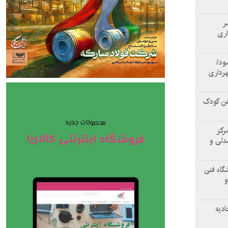
سر
اری
ود/
هرداری
تن کودک
رکز
دلی و
گاه فنی
و
ادیه