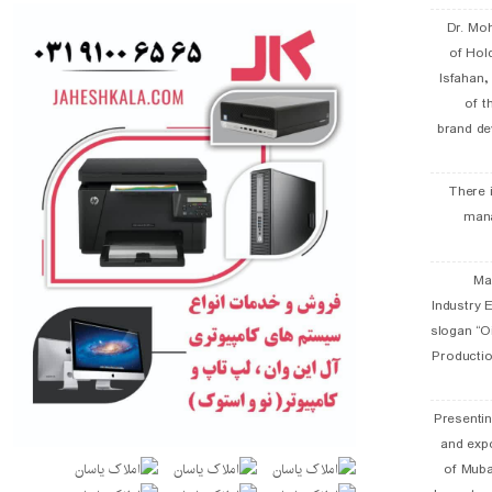
Dr. Mo
of Hol
Isfahan
of t
brand de
There 
man
19 
Industry E
slogan “Oi
Productio
Presentin
and exp
of Muba