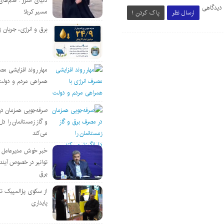
دنیای اسرار : قدم‌های
 دیدگاهی
مسیر کربلا
ارسال نظر
پاک کردن !
برق و انرژی، جریان ز
مهار روند افزایشی مص
همراهی مردم و دولت
صرفه‌جویی همزمان د
و گاز زمستانمان را دل‌
می‌کند
خبر خوش مدیرعامل
توانیر در خصوص آین
برق
از سکوی پارالمپیک ت
پایداری