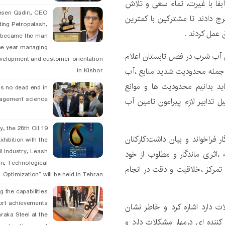
 آبفا با غیرت، تمام سعی و تلاش
hsen Qadiri, CEO
 دادند تا مشترکین با کمترین
ding Petropalash,
 عمل کردند .
, became the man
he year managing
ین آب شرب در فصل تابستان اعلام
velopment and customer orientation
ز جمله محدودیت شدید منابع ،آب
in Kishor
ید بدانیم محدودیت ها و موانع
is no dead end in
agement science
 تدابیر لازم پیرامون تامین آب
May, the 28th Oil
ار فراخواند و بیان داشت:کارکنان
xhibition with the
l Industry, Leash
،اثری ماندگار و مطلوب از خود
n, Technological
تمرکز ،خلاقیت و دقت در انجام
Optimization” will be held in Tehran
g the capabilities
ort achievements
 دارد اشاره کرد و خاطر نشان
raka Steel at the
کننده ای درمهار مشکلات دارد و