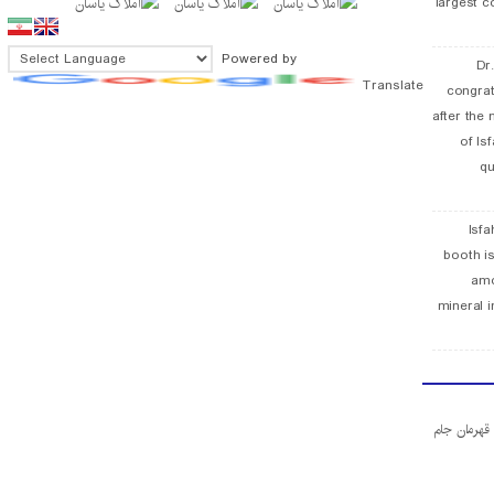
largest c
Powered by
Dr
Translate
congra
after the 
of Is
qu
Isfa
booth is
amo
mineral i
ا قهرمان جام