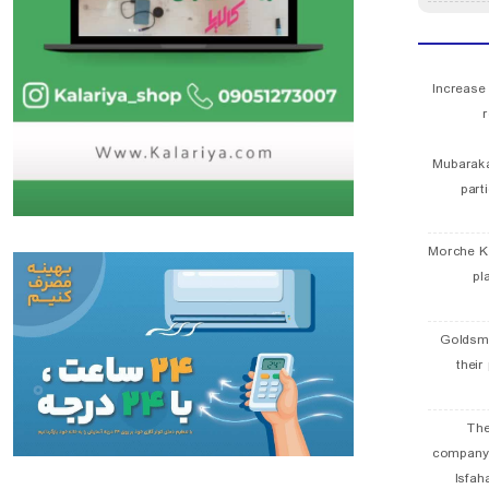
Increase
r
Mubaraka
part
Morche K
pl
Goldsmi
their
The
company
Isfah