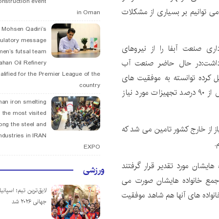
onstruction event
 می توانیم بر بسیاری از مشکلات
in Oman
. Mohsen Qadiri’s
tulatory message
ی صنعت آبفا را از نیروهای
men’s futsal team
اشت:در حال حاضر صنعت آب
fahan Oil Refinery
alified for the Premier League of the
کرده توانسته به موفقیت های
country
قابل توجهی دست یابد بطوریکه می توان هم اکنون بیش از ۹۰ درصد تجهیزات مورد نیاز
han iron smelting
 the most visited
ng the steel and
رصد تجهیزات مورد نیاز از خارج کشور تامین می شد که
ndustries in IRAN
.
EXPO
هایشان مورد تقدیر قرار گرفتند
ورزشی
ر جمع خانواده هایشان صورت می
لایق‌ترین تیم؛ اسپانی
خانواده های آنها هم شاهد موفقیت
جهانی ۲۰۲۶ شد