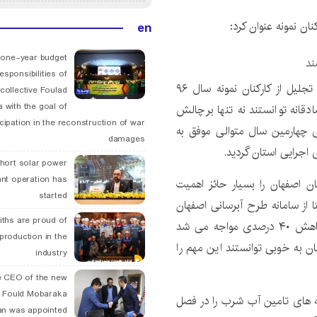
ان نمونه عنوان کرد:
en
 one-year budget
ند
esponsibilities of
در مراسم تجلیل از کارکنان نمونه سال ۹۶
collective Foulad
 with the goal of
قانه توانستند نه تنها برچالش
icipation in the reconstruction of war
ای چهارمین سال متوالی موفق به
damages
اجرایی استان گردید.
hort solar power
ant operation has
اصفهان را بسیار حائز اهمیت
started
ام کرد: تامین آب شرب ۵۶ شهر و ۳۰۰ روستا از سامانه طرح آبرسانی اصفهان
ths are proud of
بزرگ آن هم در شرایطی که گاها تخصیص آب شرب با کاهش ۴۰ درصدی مواجه می شد
 production in the
ن به خوبی توانستند این مهم را
industry
 CEO of the new
 Fould Mobaraka
ینه های تامین آب شرب را در فصل
an was appointed