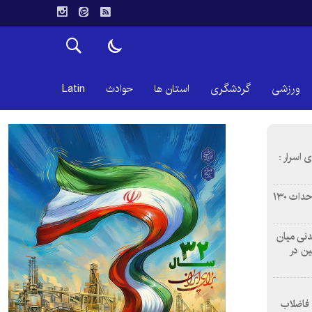
ورزشی
گردشگری
استان ها
حوادث
Latin
 اسرار :
بازآفرینی محله همت‌آباد اصفهان با احداث ۱۳۰
 آشامیدنی میان
ین در
 فاضلاب