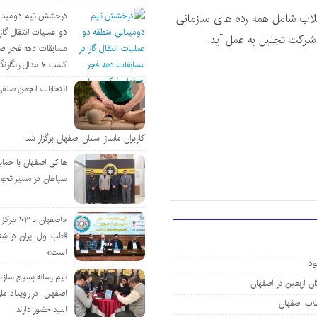
رکت آب و فاضلاب شامل همه رده های سازمانی
درخشش تیم دومیدان
دو عملیات انتقال گاز 
 شرکت تجلیل به عمل آید.
مسابقات دهه فجر اص
کسب ۱۰ مدال رنگارنگ
انتخابات انجمن صنفی
کاربران ماساژ استان اصفهان برگزار شد
هاکی اصفهان با حمای
سپاهان در مسیر تحو
«اصفهان با 
قطب اول ایران در شن
است»
تیم رسانه بسیج سازن
اصفهان در رویداد مل
امید حضور دارند