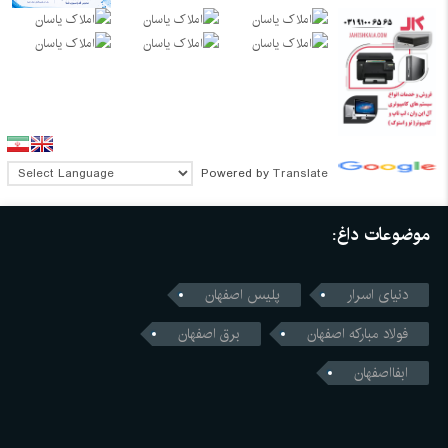
Powered by
Translate
موضوعات داغ:
دنیای اسرار
پلیس اصفهان
فولاد مبارکه اصفهان
برق اصفهان
ابفااصفهان