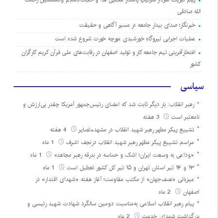
الله صادقی
خبرنگار؛ صدای بیدار جامعه در مسیر آگاهی و حقیقت
عملیات اجرایی نیروگاه خورشیدی مورچه خورت شروع شده است
افتخارآفرینی تیم جامعه کار و تولید اصفهان در رقابت‌های ملی قرآن کریم کارگران
کشور
سیاسی
رهبر انقلاب: بار دیگر ثابت شد که امضای رئیس‌جمهور آمریکا چقدر بی‌ارزش و
نامعتبر است
3 هفته
تشییع پیکر مطهر رهبر شهید انقلاب در مشهد+تصایر
4 هفته
مراسم تشییع پیکر مطهر رهبر شهید انقلاب درنجف اشرف
1 ماه
«وداعی به وسعت ایران؛ اشک و حماسه در بدرقه رهبر مجاهد»
1 ماه
۱۳ و ۱۴ تیر استان تهران و ۱۵ تیر کل کشور تعطیل است
1 ماه
میزبانی «نصف‌جهان» از مکتب مقاومت؛ آغاز هفته «شهدای اقتدار» در
اصفهان
2 ماه
پیام رهبر انقلاب اسلامی به‌مناسبت دومین سالگرد شهادت شهید رئیسی و
بزرگداشت شهدای خدمت
2 ماه