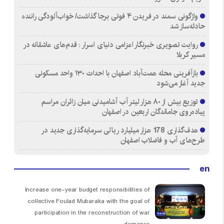
واژگونی سمند در فریدن ۴ فوتی برجا گذاشت/ خواب‌آلودگی راننده
حادثه‌ساز شد
روایت تصویری خبرنگار اعزامی دنیای اسرار : قدم‌های عاشقانه در
مسیر کربلا
بازآفرینی محله همت‌آباد اصفهان با احداث ۱۳۰ واحد مسکونی
جدید آغاز می‌شود
توزیع بیش از ۸۰ هزار لیتر آب آشامیدنی میان زائران مراسم
پیاده‌روی جاماندگان اربعین در اصفهان
هدف‌گذاری 178 هزار میلیارد ریالی سرمایه‌گذاری جدید در
طرح‌های آب و فاضلاب اصفهان
en
Increase one-year budget responsibilities of
collective Foulad Mubaraka with the goal of
participation in the reconstruction of war