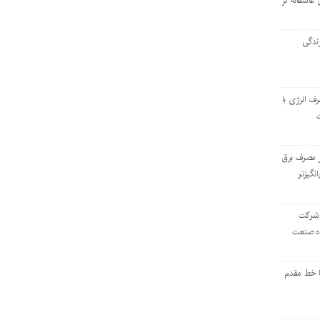
 عاشقانه در
ندگی
رف انرژی با
ر مصرف برق
انگیزتر
 شرکت
ده صنعت
ا خط مقدم