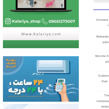
Increase
r
Mubaraka
part
Morche K
pl
Goldsmi
their
The
company
Isfah