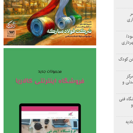
سر
اری
ود/
هرداری
تن کودک
رکز
دلی و
گاه فنی
و
ادیه