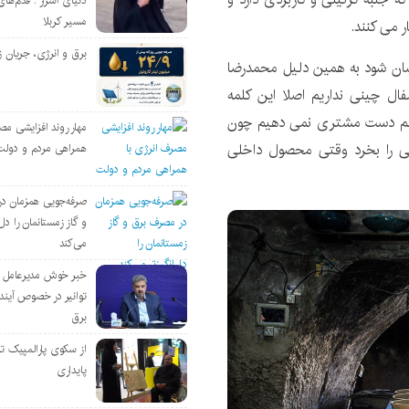
دنیای اسرار : قدم‌های
مسیر کربلا
برق و انرژی، جریان ز
رشان شود به همین دلیل محمدرضا
ل چینی نداریم اصلا این کلمه
ا هم دست مشتری نمی دهیم چون
مهار روند افزایشی مص
 را بخرد وقتی محصول داخلی
همراهی مردم و دولت
صرفه‌جویی همزمان د
و گاز زمستانمان را دل‌
می‌کند
خبر خوش مدیرعامل
توانیر در خصوص آین
برق
از سکوی پارالمپیک ت
پایداری