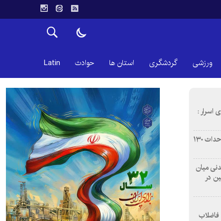
ورزشی
گردشگری
استان ها
حوادث
Latin
 اسرار :
بازآفرینی محله همت‌آباد اصفهان با احداث ۱۳۰
 آشامیدنی میان
ین در
 فاضلاب