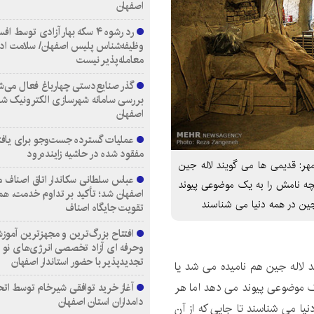
اصفهان
رد رشوه ۴ سکه بهار آزادی توسط اف
وظیفه‌شناس پلیس اصفهان/ سلامت اد
معامله‌پذیر نیست
گذر صنایع‌دستی چهارباغ فعال می‌ش
بررسی سامانه شهرسازی الکترونیک ش
اصفهان
عملیات گسترده جست‌وجو برای یاف
مفقود شده در حاشیه زاینده‌رود
مهر: قدیمی ها می گویند لاله جین
عباس سلطانی سکاندار اتاق اصناف م
چه نامش را به یک موضوعی پیوند
اصفهان شد؛ تأکید بر تداوم خدمت، هم
جین در همه دنیا می شناسند
تقویت جایگاه اصناف
افتتاح بزرگ‌ترین و مجهزترین آموزش
وحرفه ای آزاد تخصصی انرژی‌های نو 
تجدیدپذیر با حضور استاندار اصفهان
ند لاله جین هم نامیده می شد یا
ک موضوعی پیوند می دهد اما هر
آغاز خرید توافقی شیرخام توسط اتح
دامداران استان اصفهان
یا می شناسند تا جایی که از آن