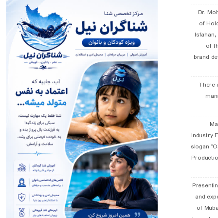
Dr. Mo
of Hol
Isfahan
of t
brand de
There 
man
19 
Industry E
slogan “Oi
Productio
Presentin
and exp
of Muba