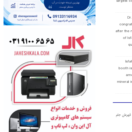
largest c
Dr
congra
after the 
of Is
qu
Isfa
booth is
amo
mineral i
ا قهرمان جام