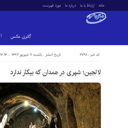
خانه
ارتباط با ما
درباره ما
مورد فهرست
گالری عکس
آ
کد خبر : 3798
تاریخ انتشار : یکشنبه ۱۱ شهریور ۱۳۹۷ - ۱۶:۱۳
لالجین؛ شهری در همدان که بیکار ندارد