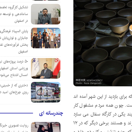
تشکیل کارگروه تخصص
ساماندهی و توسعه ص
در اصفهان
پایان المپیاد فرهنگی
جانبازان و توان‌یابا
پخش فرآورده‌های نفت
اصفهان
۵۰ درصد پروژه‌های نی
ورزشی استان اصفهان ت
امسال افتتاح می‌شود
دختری که از خمینی‌شهر
روی چرخ‌های امید د
 برای بازدید از این شهر آمده اند
ست. چون همه مردم مشغول کار
چندرسانه ای
ند یکی در کارگاه سفال می سازد
دیگری آن را در کوره می گذارد و آن یکی نقش لعاب می زند و هستند برخی دیگر که در ۱۲
روایت تصویری خبرنگا
 جنبه تزئینی و کاربردی دارد و