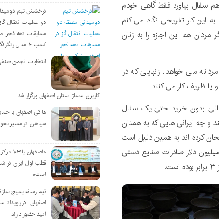
دهم سفال بیاورد فقط گاهی خودم
درخشش تیم دومیدان
به این کار تفریحی نگاه می کنم
دو عملیات انتقال گاز 
 مردان هم این اجازه را به زنان
مسابقات دهه فجر اص
کسب ۱۰ مدال رنگارنگ
انتخابات انجمن صنفی
ردانه می خواهد. زنهایی که در
 یا ظریف کار می کنند.
کاربران ماساژ استان اصفهان برگزار شد
 خالی بدون خرید حتی یک سفال
هاکی اصفهان با حمای
 و چه ایرانی هایی که به همدان
سپاهان در مسیر تحو
تحان کرده اند به همین دلیل است
مسئولان لالجین خبر می دهند که در سال گذشته ۱۵ میلیون دلار صادرات صنایع دستی
«اصفهان با 
قطب اول ایران در شن
است»
تیم رسانه بسیج سازن
اصفهان در رویداد مل
امید حضور دارند