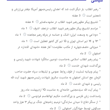
سیاسی
رهبر انقلاب: بار دیگر ثابت شد که امضای رئیس‌جمهور آمریکا چقدر بی‌ارزش و
نامعتبر است
3 هفته
تشییع پیکر مطهر رهبر شهید انقلاب در مشهد+تصایر
4 هفته
مراسم تشییع پیکر مطهر رهبر شهید انقلاب درنجف اشرف
1 ماه
«وداعی به وسعت ایران؛ اشک و حماسه در بدرقه رهبر مجاهد»
1 ماه
۱۳ و ۱۴ تیر استان تهران و ۱۵ تیر کل کشور تعطیل است
1 ماه
میزبانی «نصف‌جهان» از مکتب مقاومت؛ آغاز هفته «شهدای اقتدار» در
اصفهان
2 ماه
پیام رهبر انقلاب اسلامی به‌مناسبت دومین سالگرد شهادت شهید رئیسی و
بزرگداشت شهدای خدمت
2 ماه
پیام وبیانیه تسلیت از طرف روابط عمومی و تبلیغات سپاه حضرت صاحب
الزمان عج استان اصفهان به مناسبت سالروز شهادت رئیس‌جمهور شهید آیت الله
رئیسی و شهدای خدمت
2 ماه
پیام آیت الله سیّدمجتبی خامنه‌ای به مناسبت ۲۵ اردیبهشت ماه، روز
پاسداشت زبان فارسی و بزرگداشت حکیم ابوالقاسم فردوسی
2 ماه
از سنگر دفاع تا میدان سازندگی؛ ترمیم زخم‌های جنگ بر پیکر ۳ هزار واحد
مسکونی توسط جهادگران اصفهانی
2 ماه