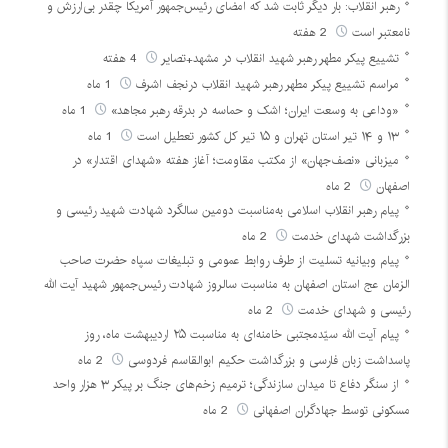
رهبر انقلاب: بار دیگر ثابت شد که امضای رئیس‌جمهور آمریکا چقدر بی‌ارزش و
نامعتبر است
2 هفته
تشییع پیکر مطهر رهبر شهید انقلاب در مشهد+تصایر
4 هفته
مراسم تشییع پیکر مطهر رهبر شهید انقلاب درنجف اشرف
1 ماه
«وداعی به وسعت ایران؛ اشک و حماسه در بدرقه رهبر مجاهد»
1 ماه
۱۳ و ۱۴ تیر استان تهران و ۱۵ تیر کل کشور تعطیل است
1 ماه
میزبانی «نصف‌جهان» از مکتب مقاومت؛ آغاز هفته «شهدای اقتدار» در
اصفهان
2 ماه
پیام رهبر انقلاب اسلامی به‌مناسبت دومین سالگرد شهادت شهید رئیسی و
بزرگداشت شهدای خدمت
2 ماه
پیام وبیانیه تسلیت از طرف روابط عمومی و تبلیغات سپاه حضرت صاحب
الزمان عج استان اصفهان به مناسبت سالروز شهادت رئیس‌جمهور شهید آیت الله
رئیسی و شهدای خدمت
2 ماه
پیام آیت الله سیّدمجتبی خامنه‌ای به مناسبت ۲۵ اردیبهشت ماه، روز
پاسداشت زبان فارسی و بزرگداشت حکیم ابوالقاسم فردوسی
2 ماه
از سنگر دفاع تا میدان سازندگی؛ ترمیم زخم‌های جنگ بر پیکر ۳ هزار واحد
مسکونی توسط جهادگران اصفهانی
2 ماه