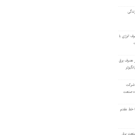
ندگی
رف انرژی با
ر مصرف برق
انگیزتر
 شرکت
ده صنعت
ا خط مقدم
 صنعت برق