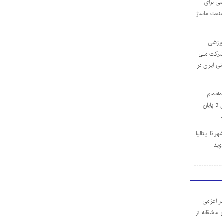
ی برای
نعت ماساژ
‌ورزشی
ن شرکت ملی
ی ایران در
مه‌تمام
ا پایان
 تا ایتالیا
وید
ر اعزامی
 عاشقانه در