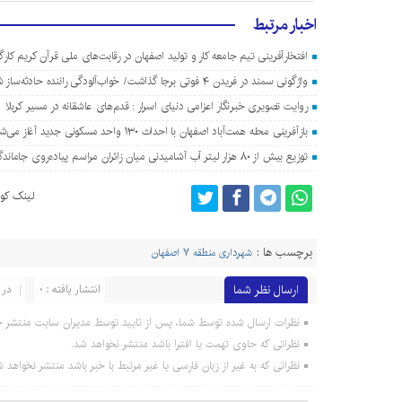
اخبار مرتبط
افتخارآفرینی تیم جامعه کار و تولید اصفهان در رقابت‌های ملی قرآن کریم کارگ
واژگونی سمند در فریدن ۴ فوتی برجا گذاشت/ خواب‌آلودگی راننده حادثه‌ساز شد
روایت تصویری خبرنگار اعزامی دنیای اسرار : قدم‌های عاشقانه در مسیر کربلا
بازآفرینی محله همت‌آباد اصفهان با احداث ۱۳۰ واحد مسکونی جدید آغاز می‌شود
توزیع بیش از ۸۰ هزار لیتر آب آشامیدنی میان زائران مراسم پیاده‌روی جاماندگان اربعین در اصفهان
لینک کوت
برچسب ها :
شهرداری منطقه ۷ اصفهان
ارسال نظر شما
انتشار یافته : 0
در 
نظرات ارسال شده توسط شما، پس از تایید توسط مدیران سایت منتشر خ
نظراتی که حاوی تهمت یا افترا باشد منتشر نخواهد شد.
نظراتی که به غیر از زبان فارسی یا غیر مرتبط با خبر باشد منتشر نخواهد ش