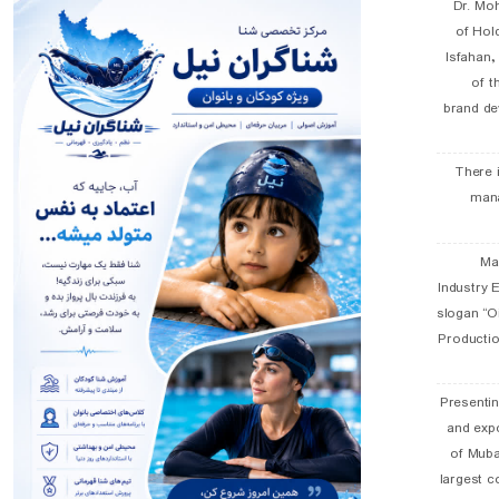
Dr. Mo
of Hol
Isfahan
of t
brand de
There 
man
19 
Industry E
slogan “Oi
Productio
Presentin
and exp
of Muba
largest c