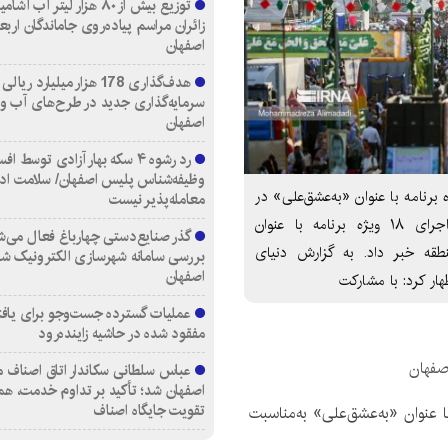
توزیع بیش از ۸۰ هزار لیتر آب
زائران مراسم پیاده‌روی جاماندگان اربع
اصفهان
هدف‌گذاری 178 هزار میلیارد ریالی
سرمایه‌گذاری جدید در طرح‌های آب و
اصفهان
رد رشوه ۴ سکه بهار آزادی توسط اف
وظیفه‌شناس پلیس اصفهان/ سلامت اد
دهه ولایت و امامت برگزار می‌شود اجرای ۱۸ ویژه برنامه با عنوان «به‌عشق‌علی» در
معامله‌پذیر نیست
منطقه ۷ اصفهان مدیر منطقه ۷ شهرداری اصفهان از اجرای ۱۸ ویژه برنامه با عنوان
گذر صنایع‌دستی چهارباغ فعال می‌ش
طقه خبر داد. به گزارش دنیای
بررسی سامانه شهرسازی الکترونیک ش
اصفهان
هار کرد: با مشارکت
عملیات گسترده جست‌وجو برای یاف
مفقود شده در حاشیه زاینده‌رود
عباس سلطانی سکاندار اتاق اصناف م
اصفهان شد؛ تأکید بر تداوم خدمت، هم
تقویت جایگاه اصناف
هان از اجرای ۱۸ ویژه برنامه با عنوان «به‌عشق‌علی» به‌مناسبت