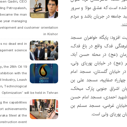
hsen Qadiri, CEO
اب شده است که عشق مولا و سرور
ding Petropalash,
, became the man
لبد جامعه در جریان باشد و مردم
he year managing
ند.
velopment and customer orientation
in Kishor
یت افزود: پایگاه خواهران مسجد
is no dead end in
رهنگی فدک واقع در باغ فدک،
agement science
مان (عج) در محله حسن آباد،
عج) در خیابان پوریای ولی،
May, the 28th Oil
 در خیابان گلستان، مسجد امام
xhibition with the
چهارراه صفاییه، مسجد علی بن
l Industry, Leash
n, Technological
ابان اشراق جنوبی پارک میخک،
Optimization” will be held in Tehran
ان شهید احمدی، مسجد امام حسن
g the capabilities
ر خیابان غرضی، مسجد مسلم بن
ort achievements
ان پوریای ولی است.
raka Steel at the
onstruction event