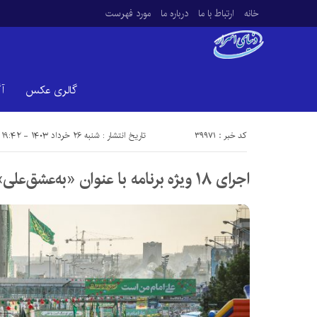
خانه
ارتباط با ما
درباره ما
مورد فهرست
گالری عکس
آ
کد خبر : 39971
تاریخ انتشار : شنبه ۲۶ خرداد ۱۴۰۳ - ۱۹:۴۲
اجرای ۱۸ ویژه برنامه با عنوان «به‌عشق‌علی» در منطقه ۷ اصفهان