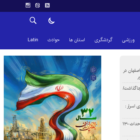
ورزشی
گردشگری
استان ها
حوادث
Latin
اصفهان در
ر
دن ۴ فوتی برجا گذاشت/
 اسرار :
بازآفرینی محله همت‌آباد اصفهان با احداث ۱۳۰