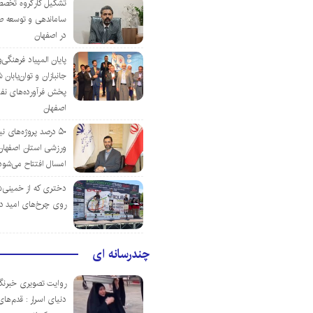
تشکیل کارگروه تخصص
ساماندهی و توسعه ص
در اصفهان
پایان المپیاد فرهنگی
جانبازان و توان‌یابا
پخش فرآورده‌های نفت
اصفهان
۵۰ درصد پروژه‌های نی
ورزشی استان اصفهان ت
امسال افتتاح می‌شود
دختری که از خمینی‌شهر
روی چرخ‌های امید د
چندرسانه ای
روایت تصویری خبرنگا
دنیای اسرار : قدم‌های