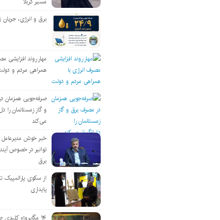
مسیر کربلا
برق و انرژی، جریان ز
مهار روند افزایشی مص
همراهی مردم و دولت
صرفه‌جویی همزمان د
و گاز زمستانمان را دل‌
می‌کند
خبر خوش مدیرعامل
توانیر در خصوص آین
برق
از سکوی پارالمپیک ت
پایداری
۱۴ مگاپروژه‌ کلیدی