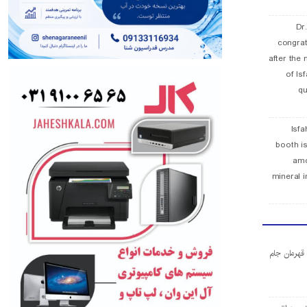
Dr
congra
after the 
of Is
qu
Isfa
booth is
amo
mineral i
ا قهرمان جام