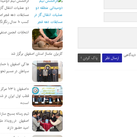
درخشش تیم دومیدان
دو عملیات انتقال گاز 
مسابقات دهه فجر اص
کسب ۱۰ مدال رنگارنگ
انتخابات انجمن صنفی
کاربران ماساژ استان اصفهان برگزار شد
 دیدگاهی
ارسال نظر
پاک کردن !
هاکی اصفهان با حمای
سپاهان در مسیر تحو
«اصفهان با 
قطب اول ایران در شن
است»
تیم رسانه بسیج سازن
اصفهان در رویداد مل
امید حضور دارند