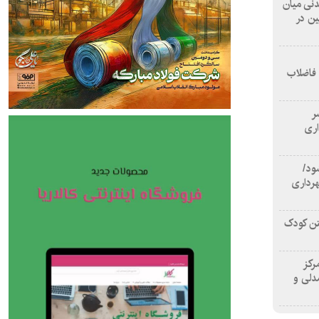
 آشامیدنی میان
ین در
 فاضلاب
سر
اری
ود/
هرداری
تن کودک
رکز
دلی و