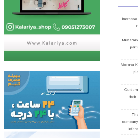
Increase
r
Mubaraka
part
Morche K
pl
Goldsmi
their
The
company
Isfah