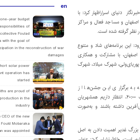
en
رنگار دنیای اسراراظهار کرد: با
 one-year budget
شارکت و همکاری کانون‌های فرهنگی در سطح منطقه ۷ اصفهان و مساجد فعال و مراکز
esponsibilities of
collective Foulad
 with the goal of
د: این برنامه‌های شاد و متنوع
icipation in the reconstruction of war
 اجتماعی ورزشی منطقه ۷ شهرداری اصفهان، با مشارکت و همکاری
damages
، پوریای‌ولی، شهرک میلاد، شهرک
hort solar power
ant operation has
started
ا توجه به برگزاری این جشن‌ها از
ths are proud of
بیست‌وهشتم خرداد تا ششم تیر سال جاری در ساعت ۲۰:۰۰، انتظار داریم همشهریان
 production in the
آفرین داشته باشند و به‌صورت
industry
 CEO of the new
 Fould Mobaraka
 بزرگ غدیر اهمیت دادن به اصل
an was appointed
ور است، خاطرنشان کرد: عنوان