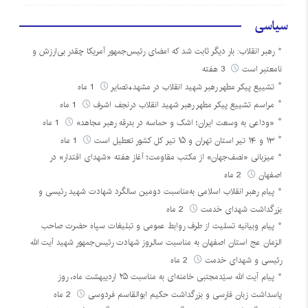
سیاسی
رهبر انقلاب: بار دیگر ثابت شد که امضای رئیس‌جمهور آمریکا چقدر بی‌ارزش و
نامعتبر است
3 هفته
تشییع پیکر مطهر رهبر شهید انقلاب در مشهد+تصایر
1 ماه
مراسم تشییع پیکر مطهر رهبر شهید انقلاب درنجف اشرف
1 ماه
«وداعی به وسعت ایران؛ اشک و حماسه در بدرقه رهبر مجاهد»
1 ماه
۱۳ و ۱۴ تیر استان تهران و ۱۵ تیر کل کشور تعطیل است
1 ماه
میزبانی «نصف‌جهان» از مکتب مقاومت؛ آغاز هفته «شهدای اقتدار» در
اصفهان
2 ماه
پیام رهبر انقلاب اسلامی به‌مناسبت دومین سالگرد شهادت شهید رئیسی و
بزرگداشت شهدای خدمت
2 ماه
پیام وبیانیه تسلیت از طرف روابط عمومی و تبلیغات سپاه حضرت صاحب
الزمان عج استان اصفهان به مناسبت سالروز شهادت رئیس‌جمهور شهید آیت الله
رئیسی و شهدای خدمت
2 ماه
پیام آیت الله سیّدمجتبی خامنه‌ای به مناسبت ۲۵ اردیبهشت ماه، روز
پاسداشت زبان فارسی و بزرگداشت حکیم ابوالقاسم فردوسی
2 ماه