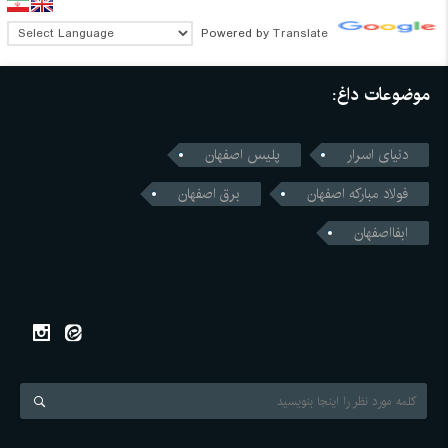
Powered by
Translate
موضوعات داغ:
دنیای اسرار
پلیس اصفهان
فولاد مبارکه اصفهان
برق اصفهان
ابفااصفهان