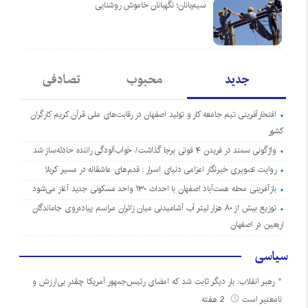
سیم‌بانان؛ نگهبانان خاموش روشنایی
جدید
محبوب
تصادفی
افتخارآفرینی تیم جامعه کار و تولید اصفهان در رقابت‌های ملی قرآن کریم کارگران
کشور
واژگونی سمند در فریدن ۴ فوتی برجا گذاشت/ خواب‌آلودگی راننده حادثه‌ساز شد
روایت تصویری خبرنگار اعزامی دنیای اسرار : قدم‌های عاشقانه در مسیر کربلا
بازآفرینی محله همت‌آباد اصفهان با احداث ۱۳۰ واحد مسکونی جدید آغاز می‌شود
توزیع بیش از ۸۰ هزار لیتر آب آشامیدنی میان زائران مراسم پیاده‌روی جاماندگان
اربعین در اصفهان
سیاسی
رهبر انقلاب: بار دیگر ثابت شد که امضای رئیس‌جمهور آمریکا چقدر بی‌ارزش و
نامعتبر است
2 هفته