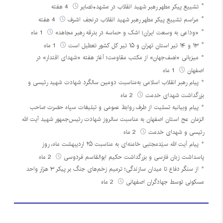
تشییع پیکر مطهر رهبر شهید انقلاب در مشهد+تصایر
4 هفته
مراسم تشییع پیکر مطهر رهبر شهید انقلاب درنجف اشرف
4 هفته
«وداعی به وسعت ایران؛ اشک و حماسه در بدرقه رهبر مجاهد»
1 ماه
۱۳ و ۱۴ تیر استان تهران و ۱۵ تیر کل کشور تعطیل است
1 ماه
میزبانی «نصف‌جهان» از مکتب مقاومت؛ آغاز هفته «شهدای اقتدار» در
اصفهان
1 ماه
پیام رهبر انقلاب اسلامی به‌مناسبت دومین سالگرد شهادت شهید رئیسی و
بزرگداشت شهدای خدمت
2 ماه
پیام وبیانیه تسلیت از طرف روابط عمومی و تبلیغات سپاه حضرت صاحب
الزمان عج استان اصفهان به مناسبت سالروز شهادت رئیس‌جمهور شهید آیت الله
رئیسی و شهدای خدمت
2 ماه
پیام آیت الله سیّدمجتبی خامنه‌ای به مناسبت ۲۵ اردیبهشت ماه، روز
پاسداشت زبان فارسی و بزرگداشت حکیم ابوالقاسم فردوسی
2 ماه
از سنگر دفاع تا میدان سازندگی؛ ترمیم زخم‌های جنگ بر پیکر ۳ هزار واحد
مسکونی توسط جهادگران اصفهانی
2 ماه