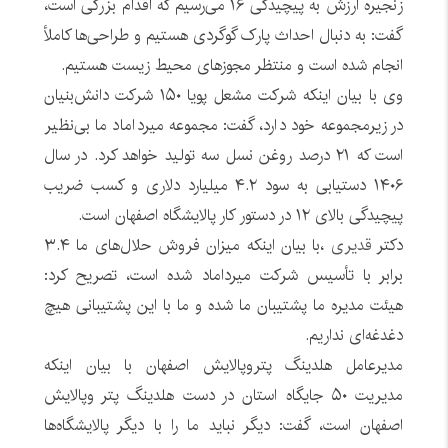
زنجیره ارزش به پیچیدگی ١۶ می‌رسیم که اقدام بزرگی است،
گفت: به دنبال احداث پارک گوگردی هستیم و طراحی‌ها کاملأ
انجام شده است و منتظر مجوزهای محیط زیست هستیم.
وی با بیان اینکه شرکت مشعل پویا ١۵٠ شرکت دانش‌بنیان
در زیرمجموعه خود دارد، گفت: مجموعه میرداماد ما بی‌نظیر
است که ٢١ درصد روغن نسل سه تولید خواهد کرد. در سال
١۴٠۶ دستیابی به سود ۴.٢ میلیارد دلاری و کسب ضریب
پیچیدگی بالای ١٢ در دستور کار پالایشگاه اصفهان است.
دکتر
قدیری
،با بیان اینکه میزان فروش حلال‌های ما ٣.۴
برابر با تأسیس شرکت میرداماد شده است، تصریح کرد:
هیئت مدیره ما پشتیبان ما شده و ما با این پشتیبانی هیچ
دغدغه‌ای نداریم.
مدیرعامل هلدینگ پتروپالایش اصفهان با بیان اینکه
مدیریت ۵٠ جایگاه استان در دست هلدینگ پتر وپالایش
اصفهان است، گفت: دیگر نباید ما را با دیگر پالایشگاه‌ها