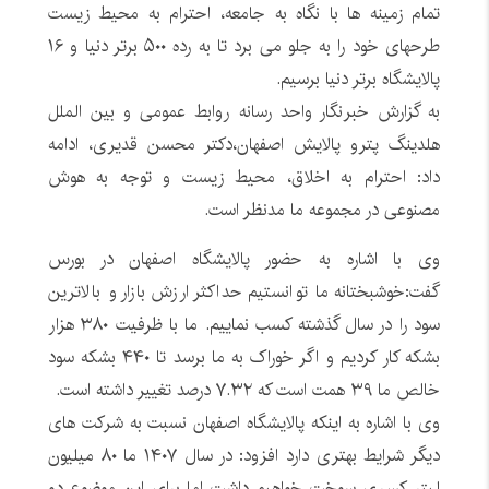
تمام زمینه ها با نگاه به جامعه، احترام به محیط زیست
طرحهای خود را به جلو می برد تا به رده ۵٠٠ برتر دنیا و ١۶
پالایشگاه برتر دنیا برسیم.
به گزارش خبرنگار واحد رسانه روابط عمومی و بین الملل
هلدینگ پترو پالایش اصفهان،دکتر محسن قدیری، ادامه
داد: احترام به اخلاق، محیط زیست و توجه به هوش
مصنوعی در مجموعه ما مدنظر است.
وی با اشاره به حضور پالایشگاه اصفهان در بورس
گفت:خوشبختانه ما توانستیم حداکثر ارزش بازار ‌و بالاترین
سود را در سال گذشته کسب نماییم. ما با ظرفیت ٣٨٠ هزار
بشکه‌ کار کردیم و اگر خوراک به ما برسد تا ۴۴٠ بشکه سود
خالص ما ٣٩ همت است که ٧.٣٢ درصد تغییر داشته است.
وی با اشاره به اینکه پالایشگاه اصفهان نسبت به شرکت های
دیگر شرایط بهتری دارد افزود: در سال ١۴٠٧ ما ٨٠ میلیون
لیتر کسری سوخت خواهیم داشت اما برای این موضوع دو