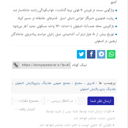
کشور
واژگونی سمند در فریدن ۴ فوتی برجا گذاشت/ خواب‌آلودگی راننده حادثه‌ساز شد
روایت تصویری خبرنگار اعزامی دنیای اسرار : قدم‌های عاشقانه در مسیر کربلا
بازآفرینی محله همت‌آباد اصفهان با احداث ۱۳۰ واحد مسکونی جدید آغاز می‌شود
توزیع بیش از ۸۰ هزار لیتر آب آشامیدنی میان زائران مراسم پیاده‌روی جاماندگان
اربعین در اصفهان
لینک کوتاه
برچسب ها :
قدیری
،
مجمع
،
مجمع عمومی هلدینگ پتروپالایش اصفهان
،
هلدینگ پترو پالایش اصفهان
ارسال نظر شما
در انتظار بررسی : 0
مجموع نظرات : 0
انتشار یافته : 0
نظرات ارسال شده توسط شما، پس از تایید توسط
مدیران سایت منتشر خواهد شد.
نظراتی که حاوی تهمت یا افترا باشد منتشر نخواهد شد.