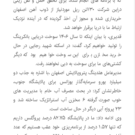
که با برنامه های انجام شده، برای تحقق حمل و نقل ریلی
دراین شرکت ۱۳۰تن ریل موردنیاز از ذوب آهن اصفهان
خریداری شده و مجوز آن اخذ گردیده که در آینده نزدیک
ارتباط ما با دریا برقرار خواهد شد.
قدیری، با بیان اینکه تا سال ١۴٠۶ سوخت دریایی بانکرینگ
را تولید خواهیم کرد، گفت: در اسکله شهید رجایی در حال
خرید مخازن برای این سوخت خواهیم بود که دیگر
کشتی‌های ما برای سوخت به دبی نخواهند رفت.
مدیرعامل هلدینگ پتروپالایش اصفهان ،با اشاره به جذب دو
میلیارد یورو سرمایه‌گذار یوزانس برای پالایشگاه جنوب،
خاطرنشان کرد: در بحث مصرف آب خام با مدیریت های
خوب صورت گرفته ۶ مخزن آب استراتژیک ساخته شد و
٢٣ پروژه آبی دیگر در حال ساخت است.
وی ادامه داد: ما در پالایشگاه ٨٢.٧۵ درصد پروگلس داریم
که تنها ١.۵٧ درصد از برنامه‌ریزی خود عقب هستیم که عدد