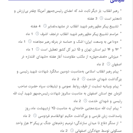
رهبر انقلاب: بار دیگر ثابت شد که امضای رئیس‌جمهور آمریکا چقدر بی‌ارزش و
نامعتبر است
3 هفته
تشییع پیکر مطهر رهبر شهید انقلاب در مشهد+تصایر
4 هفته
مراسم تشییع پیکر مطهر رهبر شهید انقلاب درنجف اشرف
1 ماه
«وداعی به وسعت ایران؛ اشک و حماسه در بدرقه رهبر مجاهد»
1 ماه
۱۳ و ۱۴ تیر استان تهران و ۱۵ تیر کل کشور تعطیل است
1 ماه
میزبانی «نصف‌جهان» از مکتب مقاومت؛ آغاز هفته «شهدای اقتدار» در
اصفهان
2 ماه
پیام رهبر انقلاب اسلامی به‌مناسبت دومین سالگرد شهادت شهید رئیسی و
بزرگداشت شهدای خدمت
2 ماه
پیام وبیانیه تسلیت از طرف روابط عمومی و تبلیغات سپاه حضرت صاحب
الزمان عج استان اصفهان به مناسبت سالروز شهادت رئیس‌جمهور شهید آیت الله
رئیسی و شهدای خدمت
2 ماه
پیام آیت الله سیّدمجتبی خامنه‌ای به مناسبت ۲۵ اردیبهشت ماه، روز
پاسداشت زبان فارسی و بزرگداشت حکیم ابوالقاسم فردوسی
2 ماه
از سنگر دفاع تا میدان سازندگی؛ ترمیم زخم‌های جنگ بر پیکر ۳ هزار واحد
مسکونی توسط جهادگران اصفهانی
2 ماه