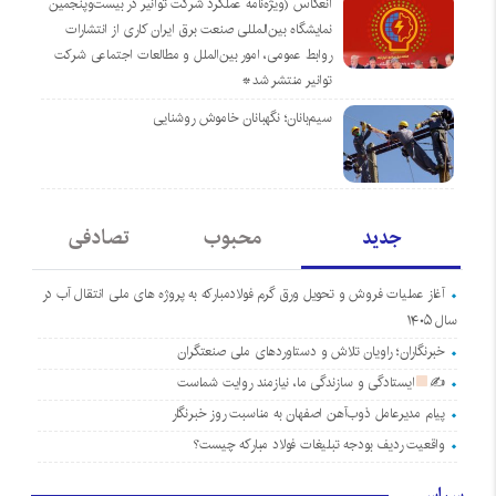
انعکاس (ویژه‌نامه عملکرد شرکت توانیر در بیست‌وپنجمین
نمایشگاه بین‌المللی صنعت برق ایران کاری از انتشارات
روابط عمومی، امور بین‌الملل و مطالعات اجتماعی شرکت
توانیر منتشر شد*
سیم‌بانان؛ نگهبانان خاموش روشنایی
جدید
محبوب
تصادفی
آغاز عملیات فروش و تحویل ورق گرم فولادمبارکه به پروژه های ملی انتقال آب در
سال ۱۴۰۵
خبرنگاران؛ راویان تلاش و دستاوردهای ملی صنعتگران
✍
ایستادگی و سازندگی ما، نیازمند روایت شماست
پیام مدیرعامل ذوب‌آهن اصفهان به مناسبت روز خبرنگار
واقعیت ردیف بودجه تبلیغات فولاد مبارکه چیست؟
سیاسی