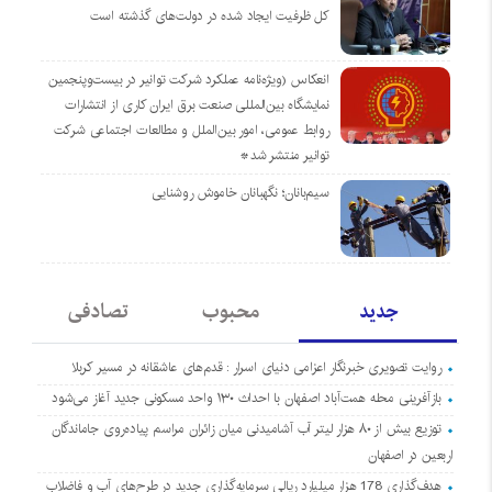
کل ظرفیت ایجاد شده در دولت‌های گذشته است
انعکاس (ویژه‌نامه عملکرد شرکت توانیر در بیست‌وپنجمین
نمایشگاه بین‌المللی صنعت برق ایران کاری از انتشارات
روابط عمومی، امور بین‌الملل و مطالعات اجتماعی شرکت
توانیر منتشر شد*
سیم‌بانان؛ نگهبانان خاموش روشنایی
جدید
محبوب
تصادفی
روایت تصویری خبرنگار اعزامی دنیای اسرار : قدم‌های عاشقانه در مسیر کربلا
بازآفرینی محله همت‌آباد اصفهان با احداث ۱۳۰ واحد مسکونی جدید آغاز می‌شود
توزیع بیش از ۸۰ هزار لیتر آب آشامیدنی میان زائران مراسم پیاده‌روی جاماندگان
اربعین در اصفهان
هدف‌گذاری 178 هزار میلیارد ریالی سرمایه‌گذاری جدید در طرح‌های آب و فاضلاب