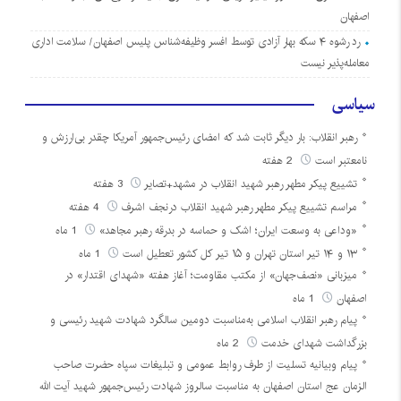
اصفهان
رد رشوه ۴ سکه بهار آزادی توسط افسر وظیفه‌شناس پلیس اصفهان/ سلامت اداری
معامله‌پذیر نیست
سیاسی
رهبر انقلاب: بار دیگر ثابت شد که امضای رئیس‌جمهور آمریکا چقدر بی‌ارزش و
نامعتبر است
2 هفته
تشییع پیکر مطهر رهبر شهید انقلاب در مشهد+تصایر
3 هفته
مراسم تشییع پیکر مطهر رهبر شهید انقلاب درنجف اشرف
4 هفته
«وداعی به وسعت ایران؛ اشک و حماسه در بدرقه رهبر مجاهد»
1 ماه
۱۳ و ۱۴ تیر استان تهران و ۱۵ تیر کل کشور تعطیل است
1 ماه
میزبانی «نصف‌جهان» از مکتب مقاومت؛ آغاز هفته «شهدای اقتدار» در
اصفهان
1 ماه
پیام رهبر انقلاب اسلامی به‌مناسبت دومین سالگرد شهادت شهید رئیسی و
بزرگداشت شهدای خدمت
2 ماه
پیام وبیانیه تسلیت از طرف روابط عمومی و تبلیغات سپاه حضرت صاحب
الزمان عج استان اصفهان به مناسبت سالروز شهادت رئیس‌جمهور شهید آیت الله