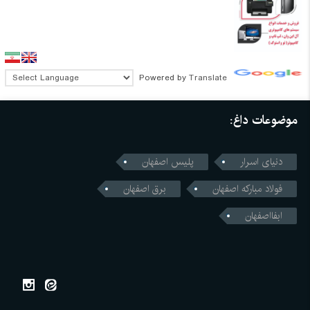
Powered by
Translate
موضوعات داغ:
دنیای اسرار
پلیس اصفهان
فولاد مبارکه اصفهان
برق اصفهان
ابفااصفهان