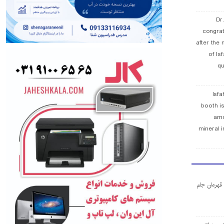
Dr
congra
after the 
of Is
qu
Isfa
booth is
amo
mineral i
ا قهرمان جام