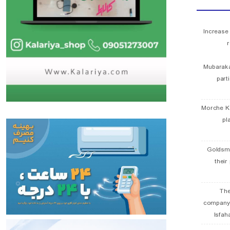
Increase
r
Mubaraka
part
Morche K
pl
Goldsmi
their
The
company
Isfah