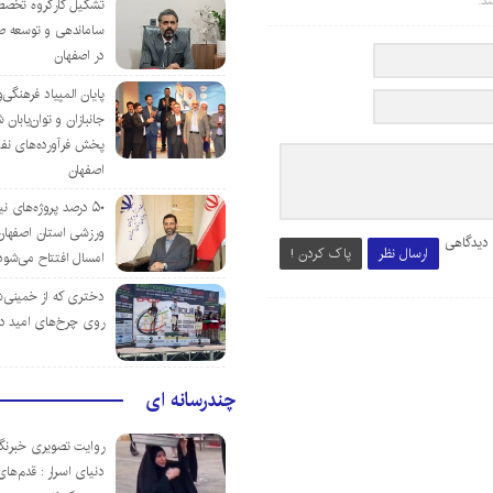
د.
تشکیل کارگروه تخصص
ساماندهی و توسعه ص
در اصفهان
پایان المپیاد فرهنگی
جانبازان و توان‌یابا
پخش فرآورده‌های نفت
اصفهان
۵۰ درصد پروژه‌های نی
ورزشی استان اصفهان ت
 دیدگاهی
ارسال نظر
پاک کردن !
امسال افتتاح می‌شود
دختری که از خمینی‌شهر
روی چرخ‌های امید د
چندرسانه ای
روایت تصویری خبرنگا
دنیای اسرار : قدم‌های