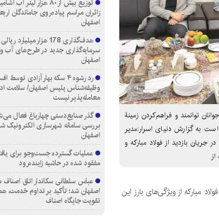
توزیع بیش از ۸۰ هزار لیتر آب
زائران مراسم پیاده‌روی جاماندگان اربع
اصفهان
هدف‌گذاری 178 هزار میلیارد ریالی
سرمایه‌گذاری جدید در طرح‌های آب و
اصفهان
رد رشوه ۴ سکه بهار آزادی توسط اف
وظیفه‌شناس پلیس اصفهان/ سلامت اد
معامله‌پذیر نیست
انان توانمند و فراهم‌کردن زمینۀ
گذر صنایع‌دستی چهارباغ فعال می‌ش
بررسی سامانه شهرسازی الکترونیک ش
 است به گزارش دنیای اسرار:مدیر
اصفهان
یان بازدید از فولاد مبارکه و
عملیات گسترده جست‌وجو برای یاف
از
مفقود شده در حاشیه زاینده‌رود
عباس سلطانی سکاندار اتاق اصناف م
اصفهان شد؛ تأکید بر تداوم خدمت، هم
ولاد مبارکه از ویژگی‌های بارز این
تقویت جایگاه اصناف