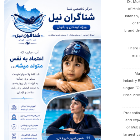
Dr. Mo
of Hol
Isfahan
of t
brand de
There 
man
19 
Industry E
slogan “Oi
Productio
Presentin
and exp
of Muba
largest c