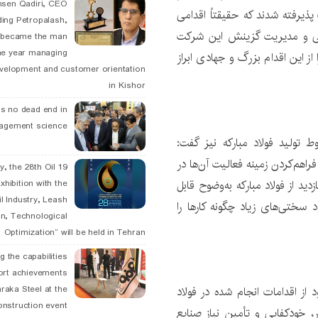
hsen Qadiri, CEO
ار نفر در این شرکت پذیرفته شدند که حقیقتاً اقدامی
ding Petropalash,
سانی و مدیریت گزینش این شرکت
, became the man
he year managing
از این اقدام بزرگ و جهادی ابراز
velopment and customer orientation
in Kishor
is no dead end in
agement science
 تولید فولاد مبارکه نیز گفت:
راهم‌کردن زمینه فعالیت آن‌ها در
May, the 28th Oil
دید از فولاد مبارکه به‌وضوح قابل
xhibition with the
l Industry, Leash
سختی‌های زیاد چگونه کارها را
n, Technological
Optimization” will be held in Tehran
g the capabilities
ort achievements
ز اقدامات انجام شده در فولاد
raka Steel at the
onstruction event
، خودکفایی و تأمین نیاز صنایع