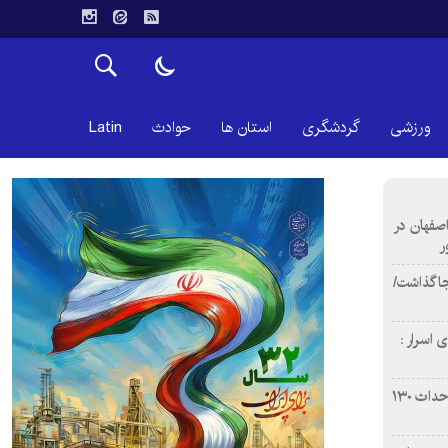
ورزشی
گردشگری
استان ها
حوادث
Latin
اصفهان در
ر
دن ۴ فوتی برجا گذاشت/
 اسرار :
بازآفرینی محله همت‌آباد اصفهان با احداث ۱۳۰