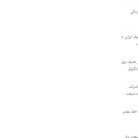
ندگی
رف انرژی با
ر مصرف برق
انگیزتر
 شرکت
ده صنعت
ا خط مقدم
 صنعت برق