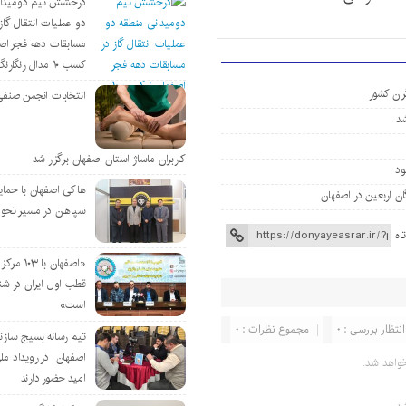
درخشش تیم دومیدان
دو عملیات انتقال گاز 
مسابقات دهه فجر اص
کسب ۱۰ مدال رنگارنگ
ران کشور
انتخابات انجمن صنفی
کاربران ماساژ استان اصفهان برگزار شد
هاکی اصفهان با حمای
سپاهان در مسیر تحو
اه
«اصفهان با 
قطب اول ایران در شن
است»
انتظار بررسی : 0
مجموع نظرات : 0
تیم رسانه بسیج سازن
اصفهان در رویداد مل
واهد شد.
امید حضور دارند