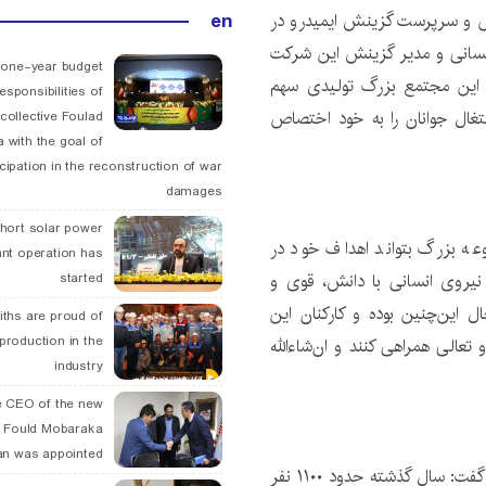
en
ش و سرپرست گزینش ایمیدرو در
ی انسانی و مدیر گزینش این شرکت
 one-year budget
فت: این مجتمع بزرگ تولیدی سهم
esponsibilities of
شتغال جوانان را به خود اختصاص
collective Foulad
 with the goal of
icipation in the reconstruction of war
damages
hort solar power
وعه بزرگ بتواند اهداف خود در
ant operation has
ز نیروی انسانی با دانش، قوی و
started
ال این‌چنین بوده و کارکنان این
ths are proud of
 production in the
تعالی همراهی کنند و ان‌شاءالله
industry
 CEO of the new
 Fould Mobaraka
an was appointed
وی با اشاره به برگزاری آزمون استخدامی اخیر فولاد مبارکه گفت: سال گذشته حدود ۱۱۰۰ نفر