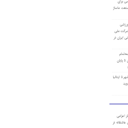
ی برای
نعت ماساژ
‌ورزشی
ن شرکت ملی
ی ایران در
مه‌تمام
ا پایان
 تا ایتالیا
وید
ر اعزامی
 عاشقانه در