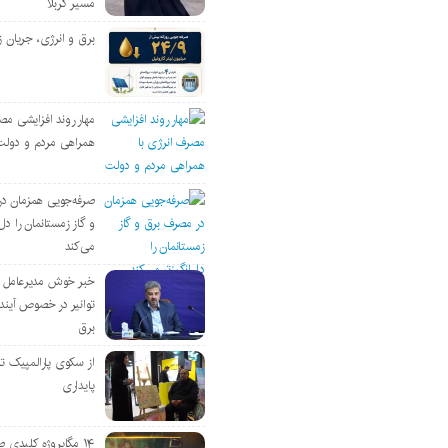
مسیر کربلا
برق و انرژی، جریان ز
مهار روند افزایشی مص
همراهی مردم و دولت
صرفه‌جویی همزمان د
و گاز زمستانمان را دل‌
می‌کند
خبر خوش مدیرعامل
توانیر در خصوص آین
برق
از سکوی پارالمپیک ت
پایداری
۱۴ مگاپروژه‌ کلیدی