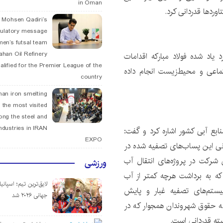
in Oman
وردها قدردانی کرد.
. Mohsen Qadiri’s
tulatory message
men’s futsal team
fahan Oil Refinery
یاد شده فولاد مبارکه اقدامات
alified for the Premier League of the
اعی و محیط‌زیست انجام داده
country
han iron smelting
 the most visited
ng the steel and
ndustries in IRAN
نابع آبی کشور اشاره کرد و گفت:
EXPO
ی این پساب‌های تصفیه شده در
 شرکت در پروژه‌های انتقال آب
ورزشی
ه به برداشت هرچه کمتر از آب
لایق‌ترین تیم؛ اسپانی
ر سیستم‌های تصفیه غبار و پایش
جهانی ۲۰۲۶ شد
 به حقوق شهروندان همجوار که در
ته قدردانی است.