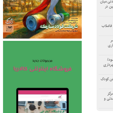
 آشامیدنی میان
ین در
 فاضلاب
سر
اری
ود/
هرداری
تن کودک
رکز
دلی و