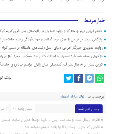
اخبار مرتبط
افتخارآفرینی تیم جامعه کار و تولید اصفهان در رقابت‌های ملی قرآن کریم کارگ
واژگونی سمند در فریدن ۴ فوتی برجا گذاشت/ خواب‌آلودگی راننده حادثه‌ساز شد
روایت تصویری خبرنگار اعزامی دنیای اسرار : قدم‌های عاشقانه در مسیر کربلا
بازآفرینی محله همت‌آباد اصفهان با احداث ۱۳۰ واحد مسکونی جدید آغاز می‌شود
توزیع بیش از ۸۰ هزار لیتر آب آشامیدنی میان زائران مراسم پیاده‌روی جاماندگان اربعین در اصفهان
لینک کوت
برچسب ها :
فولاد مبارکه اصفهان
ارسال نظر شما
انتشار یافته : 0
در 
نظرات ارسال شده توسط شما، پس از تایید توسط مدیران سایت منتشر خ
نظراتی که حاوی تهمت یا افترا باشد منتشر نخواهد شد.