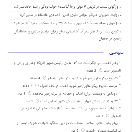
واژگونی سمند در فریدن ۴ فوتی برجا گذاشت/ خواب‌آلودگی راننده حادثه‌ساز شد
روایت تصویری خبرنگار اعزامی دنیای اسرار : قدم‌های عاشقانه در مسیر کربلا
بازآفرینی محله همت‌آباد اصفهان با احداث ۱۳۰ واحد مسکونی جدید آغاز می‌شود
توزیع بیش از ۸۰ هزار لیتر آب آشامیدنی میان زائران مراسم پیاده‌روی جاماندگان
اربعین در اصفهان
سیاسی
رهبر انقلاب: بار دیگر ثابت شد که امضای رئیس‌جمهور آمریکا چقدر بی‌ارزش و
نامعتبر است
2 هفته
تشییع پیکر مطهر رهبر شهید انقلاب در مشهد+تصایر
4 هفته
مراسم تشییع پیکر مطهر رهبر شهید انقلاب درنجف اشرف
4 هفته
«وداعی به وسعت ایران؛ اشک و حماسه در بدرقه رهبر مجاهد»
1 ماه
۱۳ و ۱۴ تیر استان تهران و ۱۵ تیر کل کشور تعطیل است
1 ماه
میزبانی «نصف‌جهان» از مکتب مقاومت؛ آغاز هفته «شهدای اقتدار» در
اصفهان
1 ماه
پیام رهبر انقلاب اسلامی به‌مناسبت دومین سالگرد شهادت شهید رئیسی و
بزرگداشت شهدای خدمت
2 ماه