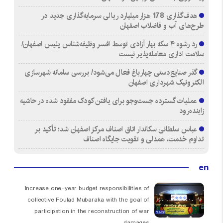
هدف‌گذاری 178 هزار میلیارد ریالی سرمایه‌گذاری جدید در
طرح‌های آب و فاضلاب اصفهان
رد رشوه ۴ سکه بهار آزادی توسط افسر وظیفه‌شناس پلیس اصفهان/
سلامت اداری معامله‌پذیر نیست
گذر صنایع‌دستی چهارباغ فعال می‌شود/ بررسی سامانه شهرسازی
الکترونیک شهرداری اصفهان
عملیات گسترده جست‌وجو برای یافتن کودک مفقود شده در حاشیه
زاینده‌رود
عباس سلطانی سکاندار اتاق اصناف مرکز اصفهان شد؛ تأکید بر
تداوم خدمت، همدلی و تقویت جایگاه اصناف
en
Increase one-year budget responsibilities of
collective Foulad Mubaraka with the goal of
participation in the reconstruction of war
damages