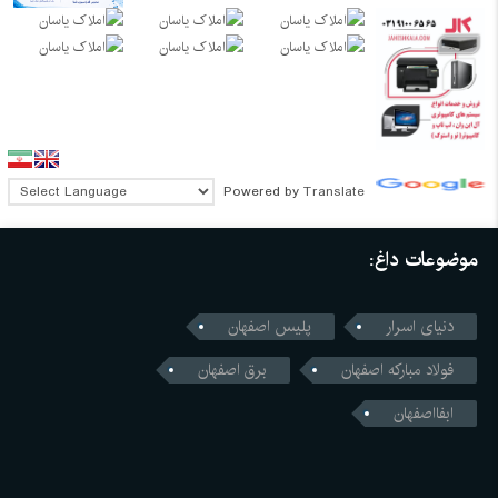
Powered by
Translate
موضوعات داغ:
دنیای اسرار
پلیس اصفهان
فولاد مبارکه اصفهان
برق اصفهان
ابفااصفهان