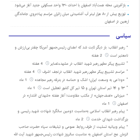
بازآفرینی محله همت‌آباد اصفهان با احداث ۱۳۰ واحد مسکونی جدید آغاز می‌شود
توزیع بیش از ۸۰ هزار لیتر آب آشامیدنی میان زائران مراسم پیاده‌روی جاماندگان
اربعین در اصفهان
سیاسی
رهبر انقلاب: بار دیگر ثابت شد که امضای رئیس‌جمهور آمریکا چقدر بی‌ارزش و
نامعتبر است
2 هفته
تشییع پیکر مطهر رهبر شهید انقلاب در مشهد+تصایر
4 هفته
مراسم تشییع پیکر مطهر رهبر شهید انقلاب درنجف اشرف
4 هفته
«وداعی به وسعت ایران؛ اشک و حماسه در بدرقه رهبر مجاهد»
1 ماه
۱۳ و ۱۴ تیر استان تهران و ۱۵ تیر کل کشور تعطیل است
1 ماه
میزبانی «نصف‌جهان» از مکتب مقاومت؛ آغاز هفته «شهدای اقتدار» در
اصفهان
1 ماه
پیام رهبر انقلاب اسلامی به‌مناسبت دومین سالگرد شهادت شهید رئیسی و
بزرگداشت شهدای خدمت
2 ماه
پیام وبیانیه تسلیت از طرف روابط عمومی و تبلیغات سپاه حضرت صاحب
الزمان عج استان اصفهان به مناسبت سالروز شهادت رئیس‌جمهور شهید آیت الله