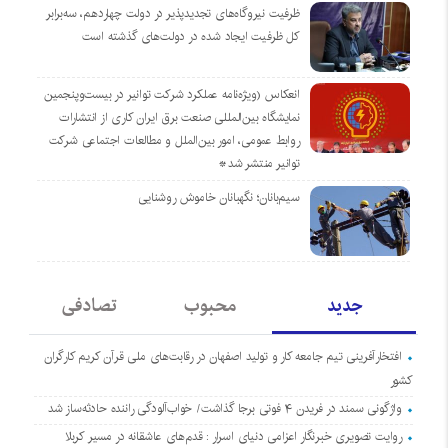
ظرفیت نیروگاه‌های تجدیدپذیر در دولت چهاردهم، سه‌برابر
کل ظرفیت ایجاد شده در دولت‌های گذشته است
انعکاس (ویژه‌نامه عملکرد شرکت توانیر در بیست‌وپنجمین
نمایشگاه بین‌المللی صنعت برق ایران کاری از انتشارات
روابط عمومی، امور بین‌الملل و مطالعات اجتماعی شرکت
توانیر منتشر شد*
سیم‌بانان؛ نگهبانان خاموش روشنایی
جدید
محبوب
تصادفی
افتخارآفرینی تیم جامعه کار و تولید اصفهان در رقابت‌های ملی قرآن کریم کارگران
کشور
واژگونی سمند در فریدن ۴ فوتی برجا گذاشت/ خواب‌آلودگی راننده حادثه‌ساز شد
روایت تصویری خبرنگار اعزامی دنیای اسرار : قدم‌های عاشقانه در مسیر کربلا