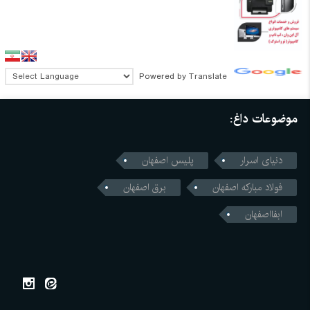
Powered by
Translate
موضوعات داغ:
دنیای اسرار
پلیس اصفهان
فولاد مبارکه اصفهان
برق اصفهان
ابفااصفهان