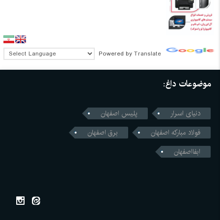
Powered by
Translate
موضوعات داغ:
دنیای اسرار
پلیس اصفهان
فولاد مبارکه اصفهان
برق اصفهان
ابفااصفهان