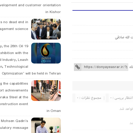
velopment and customer orientation
in Kishor
is no dead end in
agement science
 الله صادقی
May, the 28th Oil
xhibition with the
l Industry, Leash
n, Technological
اه
Optimization” will be held in Tehran
g the capabilities
ort achievements
raka Steel at the
انتظار بررسی : 0
مجموع نظرات : 0
onstruction event
واهد شد.
in Oman
. Mohsen Qadiri’s
د.
tulatory message