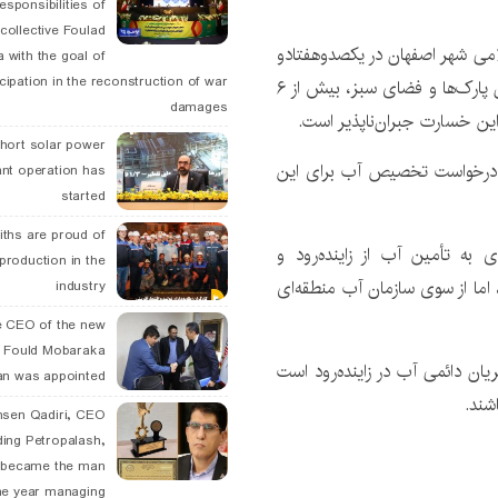
esponsibilities of
collective Foulad
می شهر اصفهان در یکصدوهفتادو
 with the goal of
icipation in the reconstruction of war
پنجمین جلسه علنی این شورا بیان کرد:طبق گزارش سازمان پارک‌ها و فضای سبز، بیش از ۶
damages
hort solar power
 درخواست تخصیص آب برای این
ant operation has
started
ths are proud of
 به تأمین آب از زاینده‌رود و
 production in the
 همت هزینه‌اش بود، اما از سوی سازمان آب منطقه‌ای
industry
 CEO of the new
 Fould Mobaraka
ن دائمی آب در زاینده‌رود است
an was appointed
شند.
hsen Qadiri, CEO
ding Petropalash,
, became the man
he year managing