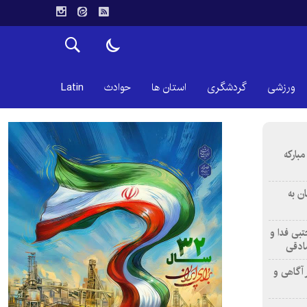
ورزشی
گردشگری
استان ها
حوادث
Latin
بارکه
ن به
تبی فدا و
ادقی
 آگاهی و