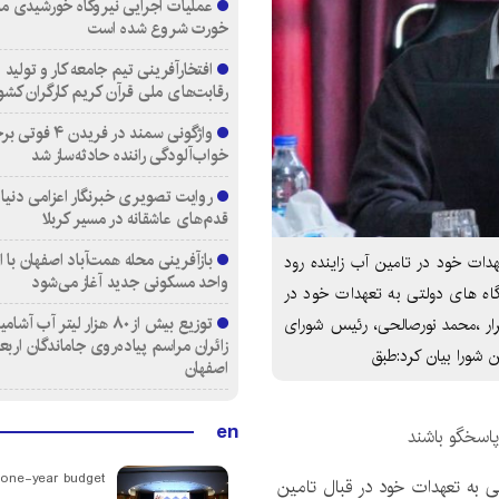
عملیات اجرایی نیروگاه خورشیدی م
خورت شروع شده است
افتخارآفرینی تیم جامعه کار و تولید 
رقابت‌های ملی قرآن کریم کارگران کشو
واژگونی سمند در فری
خواب‌آلودگی راننده حادثه‌ساز شد
روایت تصویری خبرنگار اعزامی دنیای
قدم‌های عاشقانه در مسیر کربلا
ات خود در تامین آب زاینده رود
واحد مسکونی جدید آغاز می‌شود
ه های دولتی به تعهدات خود در
توزیع بیش از ۸۰ هزار لیتر آب
ار ،محمد نورصالحی، رئیس شورای
زائران مراسم پیاده‌روی جاماندگان اربع
شورا بیان کرد:طبق
اصفهان
en
پاسخگو باشند
 one-year budget
 به تعهدات خود در قبال تامین