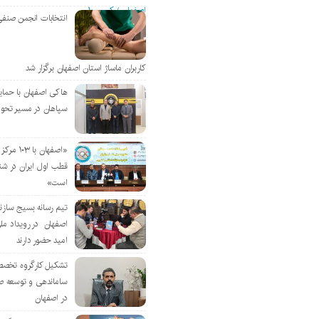
انتخابات انجمن صنفی
کاربران ماساژ استان اصفهان برگزار شد
هاکی اصفهان با حمای
سپاهان در مسیر تحو
«اصفهان با 
قطب اول ایران در شن
است»
تیم رسانه بسیج سازن
اصفهان در رویداد مل
امید حضور دارند
تشکیل کارگروه تخصص
ساماندهی و توسعه ص
در اصفهان