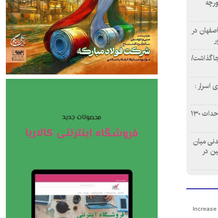
ورچه
اصفهان در
ر
دن ۴ فوتی برجا گذاشت/
 اسرار :
بازآفرینی محله همت‌آباد اصفهان با احداث ۱۳۰
 آشامیدنی میان
ین در
Increase