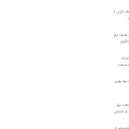
رف انرژی با
ر مصرف برق
انگیزتر
 شرکت
ده صنعت
ا خط مقدم
 صنعت برق
بار تابستان
دیدپذیر در