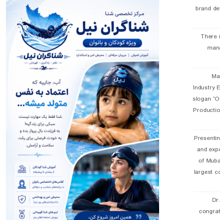
brand de
There 
man
19 
Industry E
slogan “Oi
Productio
Presentin
and exp
of Muba
largest c
Dr
congra