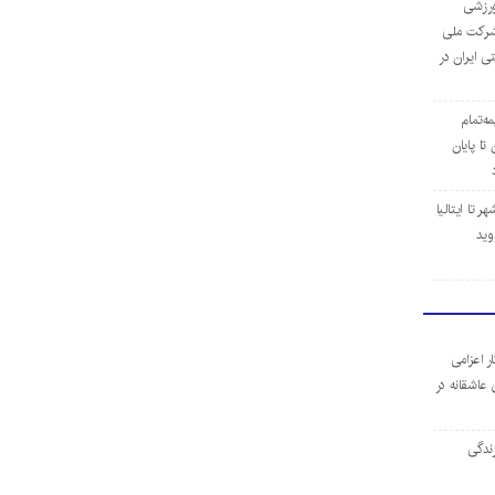
‌ورزشی
ن شرکت ملی
ی ایران در
مه‌تمام
ا پایان
 تا ایتالیا
وید
ر اعزامی
 عاشقانه در
ندگی