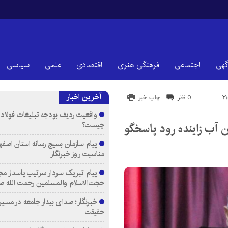
گهی
اجتماعی
فرهنگی هنری
اقتصادی
علمی
سیاسی
آخرین اخبار
0 نظر
چاپ خبر
واقعیت ردیف بودجه تبلیغات فولاد م
چیست؟
ن آب زاینده رود پاسخگو
پیام سازمان بسیج رسانه استان اصفها
مناسبت روز خبرنگار
پیام تبریک سردار سرتیپ پاسدار مج
حجت‌الاسلام والمسلمین رحمت الله ص
خبرنگار؛ صدای بیدار جامعه در مسیر
حقیقت