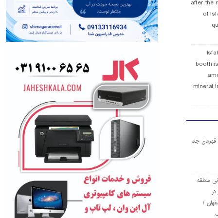
after the 
of Is
qu
Isfa
booth is
amo
mineral i
ا قهرمان جام
ی منطقه
در
فهان /