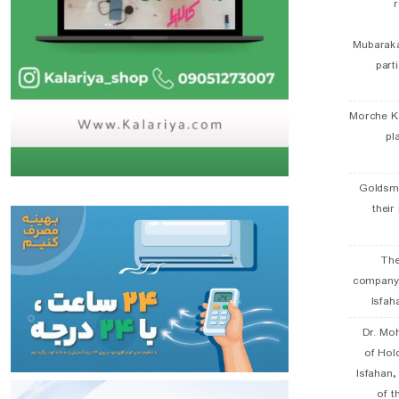
r
Mubaraka
part
Morche K
pl
Goldsmi
their
The
company
Isfah
Dr. Mo
of Hol
Isfahan
of t