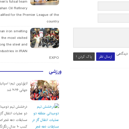
men’s futsal team
fahan Oil Refinery
alified for the Premier League of the
country
han iron smelting
 the most visited
ng the steel and
ndustries in IRAN
 دیدگاهی
ارسال نظر
پاک کردن !
EXPO
ورزشی
لایق‌ترین تیم؛ اسپانی
جهانی ۲۰۲۶ شد
درخشش تیم دومیدان
دو عملیات انتقال گاز 
مسابقات دهه فجر اص
کسب ۱۰ مدال رنگارنگ