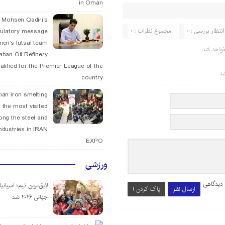
in Oman
. Mohsen Qadiri’s
انتظار بررسی : 0
مجموع نظرات : 0
tulatory message
men’s futsal team
واهد شد.
fahan Oil Refinery
alified for the Premier League of the
د.
country
han iron smelting
 the most visited
ng the steel and
ndustries in IRAN
EXPO
ورزشی
 دیدگاهی
لایق‌ترین تیم؛ اسپانی
ارسال نظر
پاک کردن !
جهانی ۲۰۲۶ شد