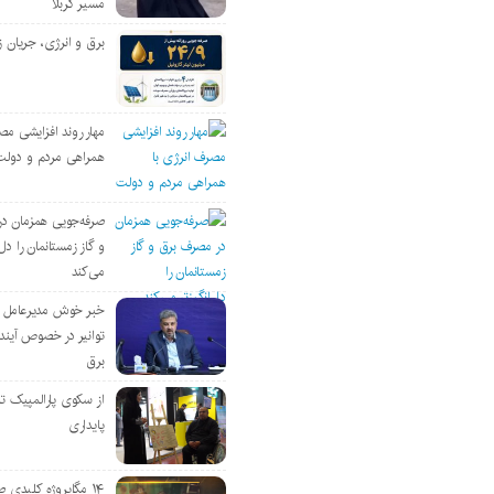
مسیر کربلا
برق و انرژی، جریان ز
مهار روند افزایشی مص
همراهی مردم و دولت
صرفه‌جویی همزمان د
و گاز زمستانمان را دل‌
می‌کند
خبر خوش مدیرعامل
توانیر در خصوص آین
برق
از سکوی پارالمپیک ت
پایداری
۱۴ مگاپروژه‌ کلیدی