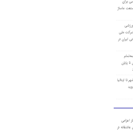
ی برای
نعت ماساژ
‌ورزشی
ن شرکت ملی
ی ایران در
مه‌تمام
ا پایان
 تا ایتالیا
وید
ر اعزامی
 عاشقانه در