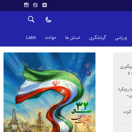
ورزشی
گردشگری
استان ها
حوادث
Latin
 پیگیری
 و
ا رویکرد
نی-
اب کرده