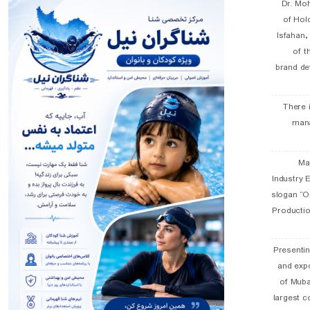
Dr. Mo
of Hol
Isfahan
of t
brand de
There 
man
19 
Industry E
slogan “Oi
Productio
Presentin
and exp
of Muba
largest c