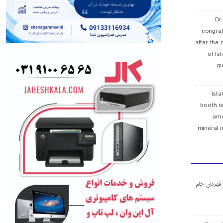
Dr
congra
after the 
of Is
qu
Isfa
booth is
amo
mineral i
ا قهرمان جام