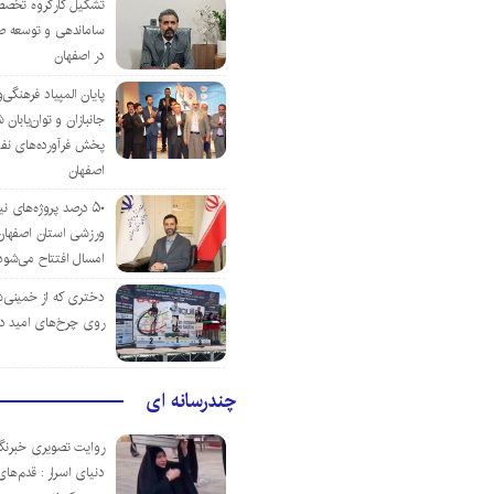
تشکیل کارگروه تخصص
ساماندهی و توسعه ص
در اصفهان
پایان المپیاد فرهنگی
جانبازان و توان‌یابا
پخش فرآورده‌های نفت
اصفهان
۵۰ درصد پروژه‌های نی
ورزشی استان اصفهان ت
امسال افتتاح می‌شود
دختری که از خمینی‌شهر
روی چرخ‌های امید د
چندرسانه ای
روایت تصویری خبرنگا
دنیای اسرار : قدم‌های