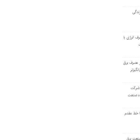
ندگی
رف انرژی با
ر مصرف برق
انگیزتر
 شرکت
ده صنعت
ا خط مقدم
 صنعت برق