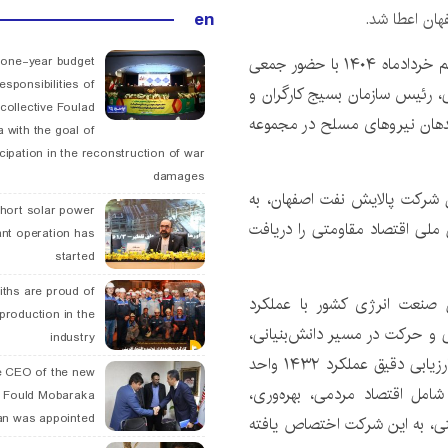
en
ان اعطا شد.
، این مراسم صبح امروز دوشنبه پنجم خردادماه ۱۴۰۴ با حضور جمعی
 one-year budget
esponsibilities of
عی، رئیس سازمان بسیج کارگران و
collective Foulad
ندهان نیروهای مسلح در مجموعه
 with the goal of
icipation in the reconstruction of war
damages
لل شرکت پالایش نفت اصفهان، به
hort solar power
ملی اقتصاد مقاومتی را دریافت
ant operation has
started
ths are proud of
 صنعت انرژی کشور با عملکرد
 production in the
می و حرکت در مسیر دانش‌بنیانی،
industry
موفق به کسب این نشان ارزشمند شد. این افتخار در پی ارزیابی دقیق عملکرد ۱۴۳۲ واحد
 CEO of the new
ل اقتصاد مردمی، بهره‌وری،
 Fould Mobaraka
an was appointed
متی، به این شرکت اختصاص یافته