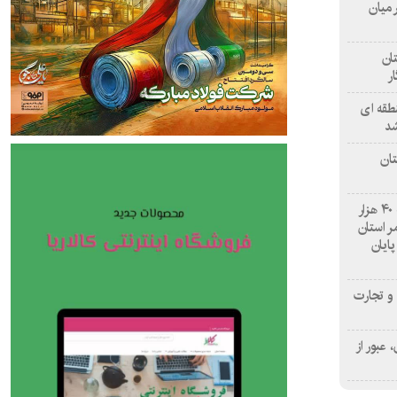
 میان
ان
طقه ای
شد
تان
درمانگاه «نبأ» نجف با ارائه نزدیک به ۴۰ هزار
 استان
پایان
و تجارت
عبور از