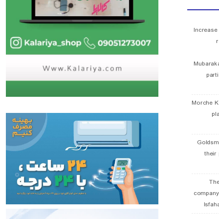
Increase
r
Mubaraka
part
Morche K
pl
Goldsmi
their
The
company
Isfah