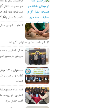
درخشش تیم دومیدان
دو عملیات انتقال گاز 
مسابقات دهه فجر اص
کسب ۱۰ مدال رنگارنگ
انتخابات انجمن صنفی
کاربران ماساژ استان اصفهان برگزار شد
هاکی اصفهان با حمای
سپاهان در مسیر تحو
«اصفهان با 
قطب اول ایران در شن
است»
تیم رسانه بسیج سازن
اصفهان در رویداد مل
امید حضور دارند