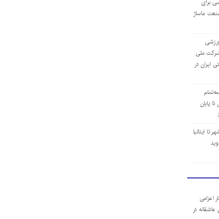
ی برای
نعت ماساژ
‌ورزشی
ن شرکت ملی
ی ایران در
مه‌تمام
ا پایان
 تا ایتالیا
وید
ر اعزامی
 عاشقانه در