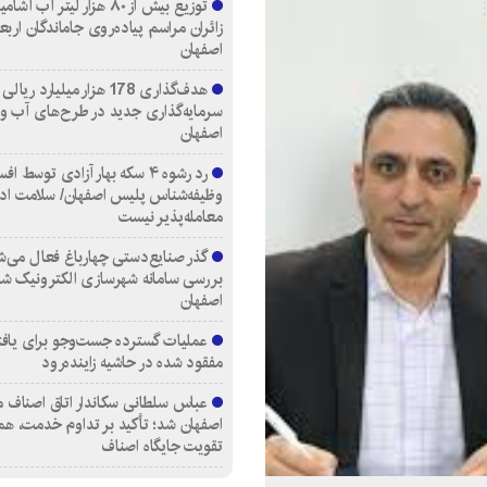
توزیع بیش از ۸۰ هزار لیتر آب
زائران مراسم پیاده‌روی جاماندگان اربع
اصفهان
هدف‌گذاری 178 هزار میلیارد ریالی
سرمایه‌گذاری جدید در طرح‌های آب و
اصفهان
رد رشوه ۴ سکه بهار آزادی توسط اف
وظیفه‌شناس پلیس اصفهان/ سلامت اد
معامله‌پذیر نیست
گذر صنایع‌دستی چهارباغ فعال می‌ش
بررسی سامانه شهرسازی الکترونیک ش
اصفهان
عملیات گسترده جست‌وجو برای یاف
مفقود شده در حاشیه زاینده‌رود
عباس سلطانی سکاندار اتاق اصناف م
اصفهان شد؛ تأکید بر تداوم خدمت، هم
تقویت جایگاه اصناف