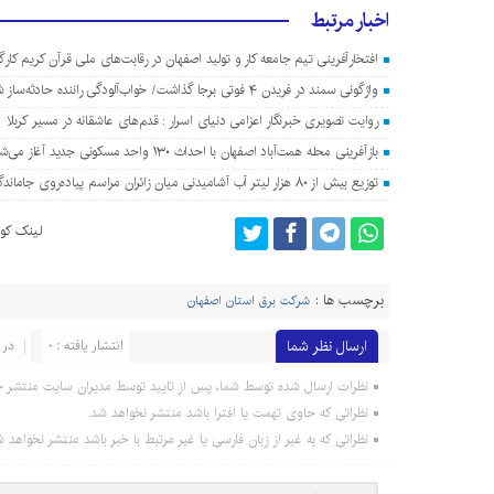
اخبار مرتبط
افتخارآفرینی تیم جامعه کار و تولید اصفهان در رقابت‌های ملی قرآن کریم کارگ
واژگونی سمند در فریدن ۴ فوتی برجا گذاشت/ خواب‌آلودگی راننده حادثه‌ساز شد
روایت تصویری خبرنگار اعزامی دنیای اسرار : قدم‌های عاشقانه در مسیر کربلا
بازآفرینی محله همت‌آباد اصفهان با احداث ۱۳۰ واحد مسکونی جدید آغاز می‌شود
توزیع بیش از ۸۰ هزار لیتر آب آشامیدنی میان زائران مراسم پیاده‌روی جاماندگان اربعین در اصفهان
لینک کوت
برچسب ها :
شرکت برق استان اصفهان
ارسال نظر شما
انتشار یافته : 0
در 
نظرات ارسال شده توسط شما، پس از تایید توسط مدیران سایت منتشر خ
نظراتی که حاوی تهمت یا افترا باشد منتشر نخواهد شد.
نظراتی که به غیر از زبان فارسی یا غیر مرتبط با خبر باشد منتشر نخواهد ش