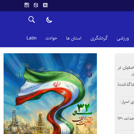
ورزشی
گردشگری
استان ها
حوادث
Latin
اصفهان در
ر
دن ۴ فوتی برجا گذاشت/
 اسرار :
بازآفرینی محله همت‌آباد اصفهان با احداث ۱۳۰