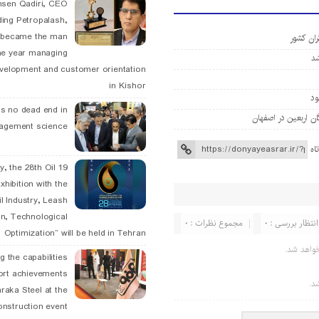
hsen Qadiri, CEO
ding Petropalash,
, became the man
ران کشور
he year managing
velopment and customer orientation
in Kishor
is no dead end in
agement science
اه
May, the 28th Oil
xhibition with the
l Industry, Leash
n, Technological
انتظار بررسی : 0
مجموع نظرات : 0
Optimization” will be held in Tehran
واهد شد.
g the capabilities
ort achievements
د.
raka Steel at the
onstruction event