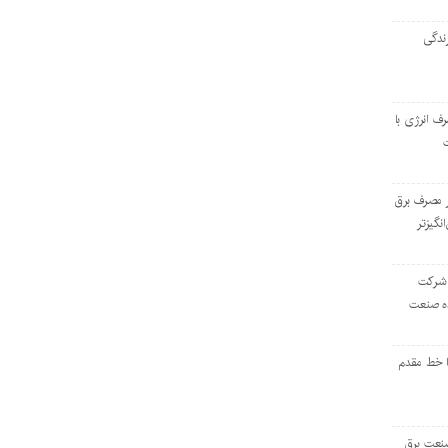
ندگی
رف انرژی با
ر مصرف برق
انگیزتر
 شرکت
ده صنعت
ا خط مقدم
 صنعت برق