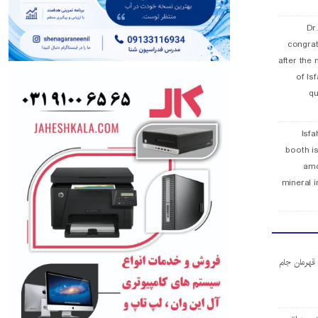
Dr
congra
after the 
of Is
qu
Isfa
booth is
amo
mineral i
ا قهرمان جام