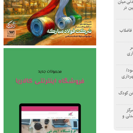
 آشامیدنی میان
ین در
 فاضلاب
سر
اری
ود/
هرداری
تن کودک
رکز
دلی و