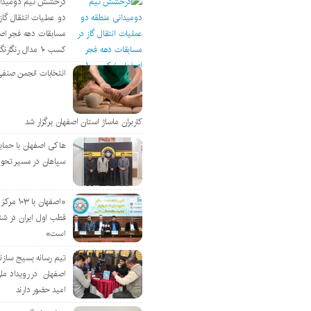
درخشش تیم دومیدان
دو عملیات انتقال گاز 
مسابقات دهه فجر اص
کسب ۱۰ مدال رنگارنگ
انتخابات انجمن صنفی
کاربران ماساژ استان اصفهان برگزار شد
هاکی اصفهان با حمای
سپاهان در مسیر تحو
«اصفهان با 
قطب اول ایران در شن
است»
تیم رسانه بسیج سازن
اصفهان در رویداد مل
امید حضور دارند