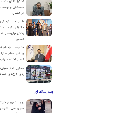
تشکیل کارگروه تخصص
ساماندهی و توسعه ص
در اصفهان
پایان المپیاد فرهنگی
جانبازان و توان‌یابا
پخش فرآورده‌های نفت
اصفهان
۵۰ درصد پروژه‌های نی
ورزشی استان اصفهان ت
امسال افتتاح می‌شود
دختری که از خمینی‌شهر
روی چرخ‌های امید د
چندرسانه ای
روایت تصویری خبرنگا
دنیای اسرار : قدم‌های