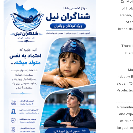
Dr. Mo
of Hol
Isfahan
of t
brand de
There 
man
19 
Industry E
slogan “Oi
Productio
Presentin
and exp
of Muba
largest c