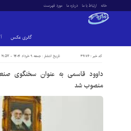
خانه
ارتباط با ما
درباره ما
مورد فهرست
گالری عکس
آ
کد خبر : 49176
تاریخ انتشار : جمعه ۹ خرداد ۱۴۰۴ - ۱۹:۵۷
داوود قاسمی به عنوان سخنگوی صنعت
منصوب شد