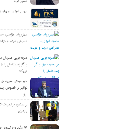
مسیر کربلا
برق و انرژی، جریان ز
مهار روند افزایشی مص
همراهی مردم و دولت
صرفه‌جویی همزمان د
و گاز زمستانمان را دل‌
می‌کند
خبر خوش مدیرعامل
توانیر در خصوص آین
برق
از سکوی پارالمپیک ت
پایداری
۱۴ مگاپروژه‌ کلیدی