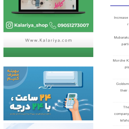
Increase
r
Mubaraka
part
Morche K
pl
Goldsmi
their
The
company
Isfah