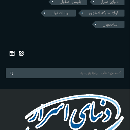
دنیای اسرار
پلیس اصفهان
فولاد مبارکه اصفهان
برق اصفهان
ابفااصفهان