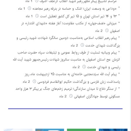
مراسم تشییع پیکر مطهر رهبر شهید انقلاب درنجف اشرف
1 ماه
«وداعی به وسعت ایران؛ اشک و حماسه در بدرقه رهبر مجاهد»
1 ماه
۱۳ و ۱۴ تیر استان تهران و ۱۵ تیر کل کشور تعطیل است
1 ماه
میزبانی «نصف‌جهان» از مکتب مقاومت؛ آغاز هفته «شهدای اقتدار» در
اصفهان
2 ماه
پیام رهبر انقلاب اسلامی به‌مناسبت دومین سالگرد شهادت شهید رئیسی و
بزرگداشت شهدای خدمت
2 ماه
پیام وبیانیه تسلیت از طرف روابط عمومی و تبلیغات سپاه حضرت صاحب
الزمان عج استان اصفهان به مناسبت سالروز شهادت رئیس‌جمهور شهید آیت الله
رئیسی و شهدای خدمت
2 ماه
پیام آیت الله سیّدمجتبی خامنه‌ای به مناسبت ۲۵ اردیبهشت ماه، روز
پاسداشت زبان فارسی و بزرگداشت حکیم ابوالقاسم فردوسی
2 ماه
از سنگر دفاع تا میدان سازندگی؛ ترمیم زخم‌های جنگ بر پیکر ۳ هزار واحد
مسکونی توسط جهادگران اصفهانی
2 ماه