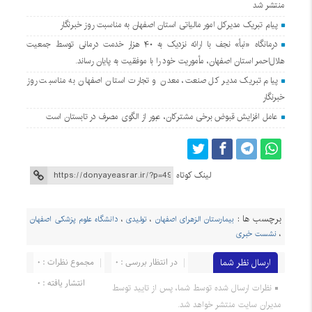
منتشر شد
پیام تبریک مدیرکل امور مالیاتی استان اصفهان به مناسبت روز خبرنگار
درمانگاه «نبأ» نجف با ارائه نزدیک به ۴۰ هزار خدمت درمانی توسط جمعیت
هلال‌احمر استان اصفهان، مأموریت خود را با موفقیت به پایان رساند.
پیام تبریک مدیر کل صنعت، معدن و تجارت استان اصفهان به مناسبت روز
خبرنگار
عامل افزایش قبوض برخی مشترکان، عبور از الگوی مصرف در تابستان است
لینک کوتاه
برچسب ها :
بیمارستان الزهرای اصفهان
،
تولیدی
،
دانشگاه علوم پزشکی اصفهان
،
نشست خبری
ارسال نظر شما
در انتظار بررسی : 0
مجموع نظرات : 0
انتشار یافته : 0
نظرات ارسال شده توسط شما، پس از تایید توسط
مدیران سایت منتشر خواهد شد.