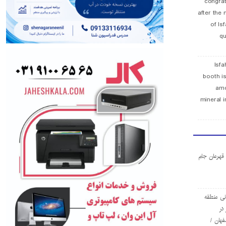
congra
after the 
of Is
qu
Isfa
booth is
amo
mineral i
ا قهرمان جام
ی منطقه
در
فهان /