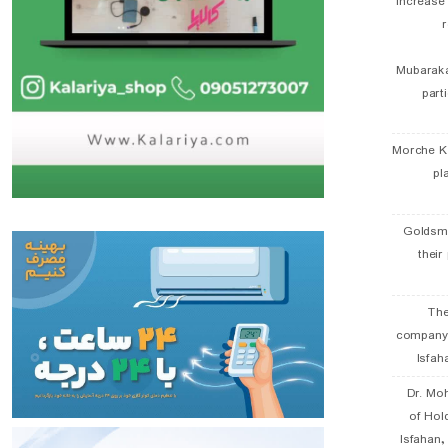
Increase
r
Mubaraka
part
Morche K
pl
Goldsmi
their
The
company
Isfah
Dr. Mo
of Hol
Isfahan