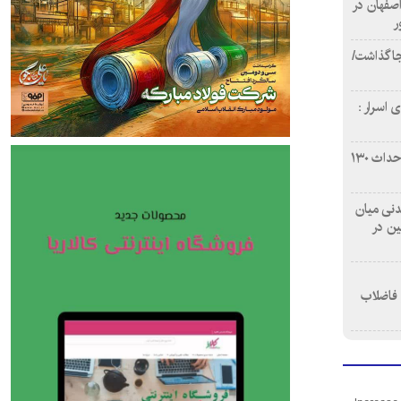
اصفهان در
ر
دن ۴ فوتی برجا گذاشت/
 اسرار :
بازآفرینی محله همت‌آباد اصفهان با احداث ۱۳۰
 آشامیدنی میان
ین در
 فاضلاب