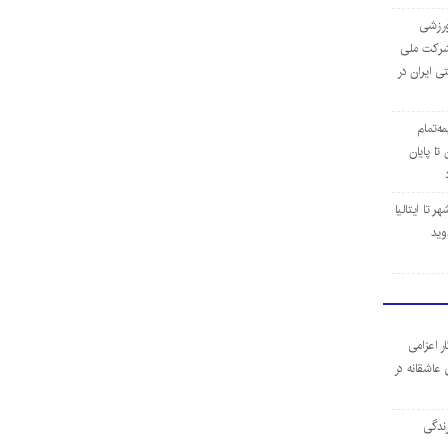
‌ورزشی
ن شرکت ملی
ی ایران در
مه‌تمام
ا پایان
 تا ایتالیا
وید
ر اعزامی
 عاشقانه در
ندگی