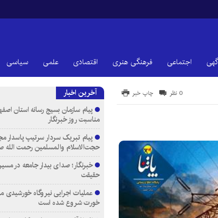
گهی
اجتماعی
فرهنگی هنری
اقتصادی
علمی
سیاسی
آخرین اخبار
0 نظر
چاپ خبر
پیام سازمان بسیج رسانه استان اصفها
مناسبت روز خبرنگار
پیام تبریک سردار سرتیپ پاسدار مج
حجت‌الاسلام والمسلمین رحمت الله ص
خبرنگار؛ صدای بیدار جامعه در مسیر
حقیقت
عملیات اجرایی نیروگاه خورشیدی م
خورت شروع شده است