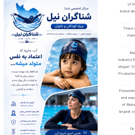
of t
brand de
There 
man
19 
Industry E
slogan “Oi
Productio
Presentin
and exp
of Muba
largest c
Dr