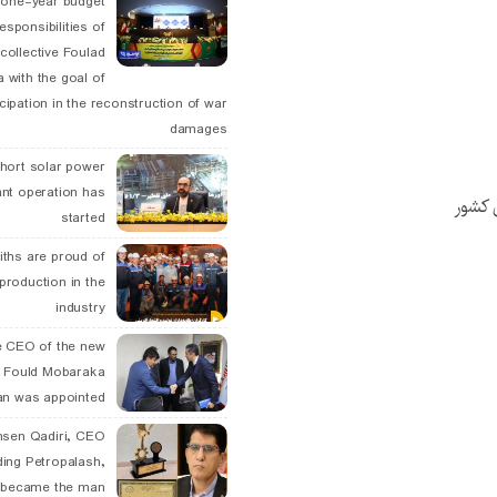
 one-year budget
esponsibilities of
collective Foulad
 with the goal of
icipation in the reconstruction of war
damages
hort solar power
ant operation has
 کشور
started
ths are proud of
 production in the
industry
 CEO of the new
 Fould Mobaraka
an was appointed
hsen Qadiri, CEO
ding Petropalash,
, became the man