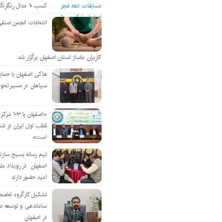
کسب ۱۰ مدال رنگارنگ
انتخابات انجمن صنفی
کاربران ماساژ استان اصفهان برگزار شد
هاکی اصفهان با حمای
سپاهان در مسیر تحو
«اصفهان با 
قطب اول ایران در شن
است»
تیم رسانه بسیج سازن
اصفهان در رویداد مل
امید حضور دارند
تشکیل کارگروه تخصص
ساماندهی و توسعه ص
در اصفهان