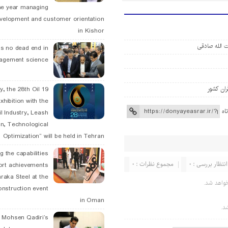
he year managing
velopment and customer orientation
in Kishor
 الله صادقی
is no dead end in
agement science
ران کشور
May, the 28th Oil
xhibition with the
اه
l Industry, Leash
n, Technological
Optimization” will be held in Tehran
g the capabilities
انتظار بررسی : 0
مجموع نظرات : 0
ort achievements
raka Steel at the
واهد شد.
onstruction event
in Oman
د.
. Mohsen Qadiri’s