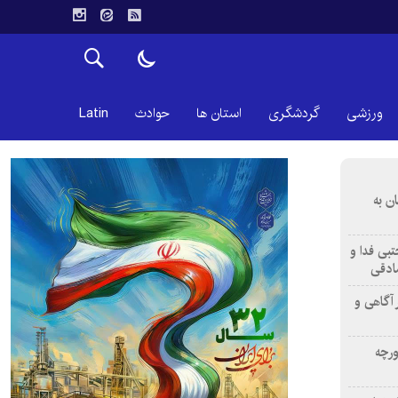
ورزشی
گردشگری
استان ها
حوادث
Latin
ن به
تبی فدا و
ادقی
 آگاهی و
ورچه