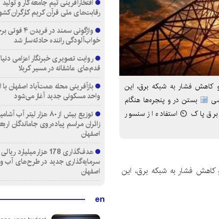
افتخارآفرینی تیم جامعه کار و تولید 
رقابت‌های ملی قرآن کریم کارگران کشو
واژگونی سمند در فری
خواب‌آلودگی راننده حادثه‌ساز شد
روایت تصویری خبرنگار اعزامی دنیای
قدم‌های عاشقانه در مسیر کربلا
و کاهش فشار به شبکه برق، این
واحد مسکونی جدید آغاز می‌شود
شی
بستن در و پنجره‌ها هنگام
توزیع بیش از ۸۰ هزار لیتر آب
برق پاک ⏲ استفاده از سنسور
زائران مراسم پیاده‌روی جاماندگان اربع
اصفهان
هدف‌گذاری 178 هزار میلیارد ریالی
سرمایه‌گذاری جدید در طرح‌های آب و
و کاهش فشار به شبکه برق، این
اصفهان
en