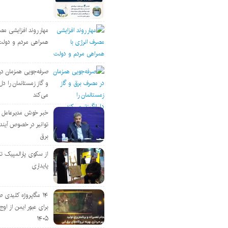
مهار روند افزایشی مص
همراهی مردم و دولت
صرفه‌جویی همزمان د
و گاز زمستانمان را دل‌
می‌کند
خبر خوش مدیرعامل
توانیر در خصوص آین
برق
از سکوی پارالمپیک ت
پایداری
۱۴ مگاپروژه‌ کلیدی
برای عبور ایمن از اوج 
۱۴۰۵