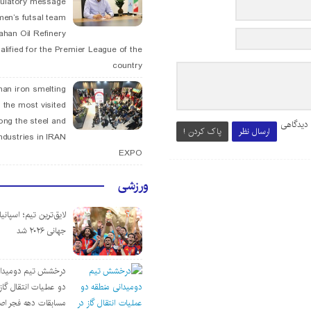
tulatory message
men’s futsal team
fahan Oil Refinery
alified for the Premier League of the
country
han iron smelting
 the most visited
ng the steel and
 دیدگاهی
ارسال نظر
پاک کردن !
ndustries in IRAN
EXPO
ورزشی
لایق‌ترین تیم؛ اسپانی
جهانی ۲۰۲۶ شد
درخشش تیم دومیدان
دو عملیات انتقال گاز 
مسابقات دهه فجر اص