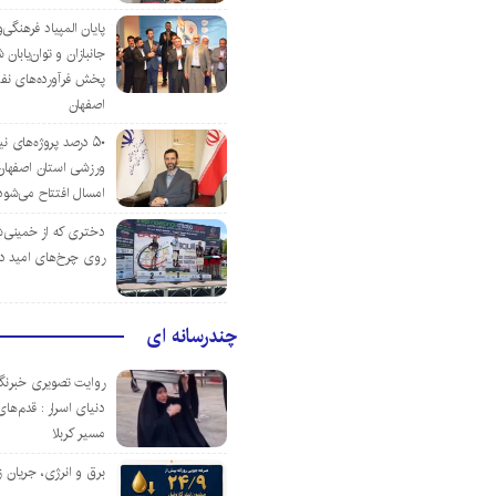
پایان المپیاد فرهنگی
جانبازان و توان‌یابا
پخش فرآورده‌های نفت
اصفهان
۵۰ درصد پروژه‌های نی
ورزشی استان اصفهان ت
امسال افتتاح می‌شود
دختری که از خمینی‌شهر
روی چرخ‌های امید د
چندرسانه ای
روایت تصویری خبرنگا
دنیای اسرار : قدم‌های
مسیر کربلا
برق و انرژی، جریان ز